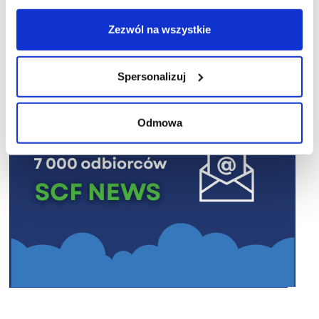
R E K L A M A
Zezwól na wszystkie
Spersonalizuj
Odmowa