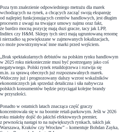
Poza tym znalezienie odpowiedniego metrażu dla marek
wchodzących na rynek, a chcących zacząć swoją ekspansję
od najlepiej funkcjonujących centrów handlowych, jest długim
procesem z uwagi na trwające umowy najmu oraz fakt,
że bardzo mocną pozycję mają duzi gracze, tacy jak LPP,
Inditex czy H&M. Sklepy tych sieci mają ugruntowaną renomę
i nierzadko są powiększane w zajmowanych lokalizacjach,
co może powstrzymywać inne marki przed wejściem.
„Brak spektakularnych debiutów na polskim rynku handlowym
w 2025 roku niekoniecznie musi być postrzegany jako coś
negatywnego. Polski rynek retaildojrzewa i rozwija się
m.in. za sprawą obecnych już rozpoznawalnych marek.
Widoczny już i prognozowany dalszy wzrost wskaźników
ekonomicznych jak sprzedaż detaliczna i siła nabywcza
polskich konsumentów będzie przyciągał kolejne brandy
w przyszłości.
Ponadto w ostatnich latach znacząca część graczy
koncentrowała się w na boomie retail-parkowym. Jeśli w 2026
roku miałoby dojść do jakichś efektownych premier,
z pewnością nastąpi to na największych rynkach, takich jak
Warszawa, Kraków czy Wrocław” – komentuje Bohdan Zayka,