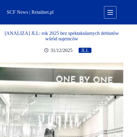
Przejdź
do
SCF News | Retailnet.pl
treści
[ANALIZA] JLL: rok 2025 bez spektakularnych debiutów
wśród najemców
31/12/2025
JLL