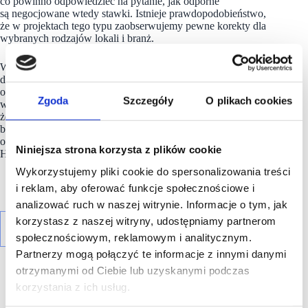
co powinno odpowiedzieć na pytanie, jak odporne
są negocjowane wtedy stawki. Istnieje prawdopodobieństwo,
że w projektach tego typu zaobserwujemy pewne korekty dla
wybranych rodzajów lokali i branż.
W ciągu tych pięciu lat obie strony – właściciele i najemcy –
dokładnie poznały zalety i wady tego formatu, realizowane
obroty i możliwości czynszowe. Tę wiedzę będą mogli
Zgoda
Szczegóły
O plikach cookies
wykorzystać, negocjując nowe umowy. Pamiętajmy, też,
że na ewentualne zmiany stawek będzie mieć też wpływ
bieżące nasycenie powierzchnią handlową w bezpośrednim
otoczeniu konkurencyjnym” – komentuje Mariusz Czerwiak,
Niniejsza strona korzysta z plików cookie
Head of Landlord Representation,
JLL
.
Wykorzystujemy pliki cookie do spersonalizowania treści
i reklam, aby oferować funkcje społecznościowe i
analizować ruch w naszej witrynie. Informacje o tym, jak
korzystasz z naszej witryny, udostępniamy partnerom
społecznościowym, reklamowym i analitycznym.
Partnerzy mogą połączyć te informacje z innymi danymi
otrzymanymi od Ciebie lub uzyskanymi podczas
korzystania z ich usług.