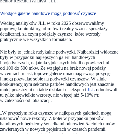
Senior Research Analyst, JLL.
Wiodące galerie handlowe mogą podnosić czynsze
Według analityków JLL w roku 2025 obserwowaliśmy
poprawę koniunktury, obrotów i realny wzrost sprzedaży
detalicznej, za czym podążały czynsze, które wzrosły
praktycznie we wszystkich formatach.
Nie były to jednak radykalne podwyżki. Najbardziej widoczne
były w przypadku najlepszych galerii handlowych
i pojedynczych, najatrakcyjniejszych lokali o powierzchni
od 100 do 500 mkw. Ze względu na brak nowej podaży
w centrach miast, topowe galerie umacniają swoją pozycję
i mogą pozwalać sobie na podwyżki czynszów. W silnie
konkurencyjnym sektorze parków handlowych jest znacznie
mniej przestrzeni na takie działania – eksperci
JLL
odnotowali
tu tylko niewielkie wzrosty, nie więcej niż 5-10% r/r.
w zależności od lokalizacji.
„W przyszłym roku czynsze w najlepszych galeriach mogą
ustanowić nowe rekordy. Z kolei w przypadku parków
handlowych będziemy świadkami odnowień 5-letnich umów
zawieranych w nowych projektach w czasach pandemii,