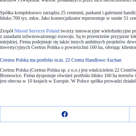
Spółka kompleksowo zarządza 25 centrami, parkami i galeriami handl
blisko 700 tys. mkw. Jako komercjalizator reprezentuje w sumie 51 ce
Zespół
Nhood Services Poland
tworzy innowacyjne wielofunkcyjne proj
z zasadami zrównoważonego rozwoju. Są to przestrzenie przyjazne lok
miejskiej. Firma podejmuje się także innych ambitnych projektów dewe
inwestycyjnych Ceetrus Polska o powierzchni 160 ha, oferując klien
Ceetrus Polska ma portfolio m.in. 22 Centra Handlowe Auchan
Ceetrus Polska (Ceetrus Polska sp. z o.o.) jest właścicielem 22 Cent
Bronowice. Firma dysponuje również portfolio blisko 160 ha terenów 
jest obecna w 10 krajach w Europie. W Polsce spółka prowadzi działa