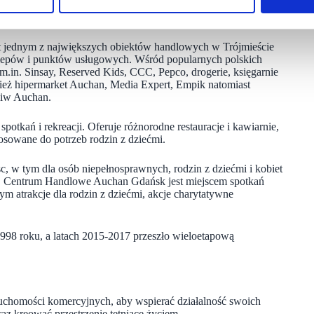
 jednym z największych obiektów handlowych w Trójmieście
sklepów i punktów usługowych. Wśród popularnych polskich
.in. Sinsay, Reserved Kids, CCC, Pepco, drogerie, księgarnie
wnież hipermarket Auchan, Media Expert, Empik natomiast
aliw Auchan.
kań i rekreacji. Oferuje różnorodne restauracje i kawiarnie,
osowane do potrzeb rodzin z dziećmi.
sc, w tym dla osób niepełnosprawnych, rodzin z dziećmi i kobiet
. Centrum Handlowe Auchan Gdańsk jest miejscem spotkań
tym atrakcje dla rodzin z dziećmi, akcje charytatywne
998 roku, a latach 2015-2017 przeszło wieloetapową
uchomości komercyjnych, aby wspierać działalność swoich
az kreować przestrzenie tętniące życiem.