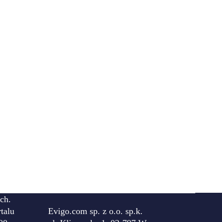
ch.
talu
Evigo.com sp. z o.o. sp.k.