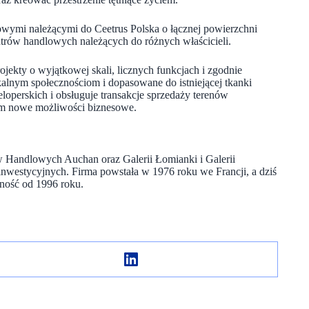
owymi należącymi do Ceetrus Polska o łącznej powierzchni
ntrów handlowych należących do różnych właścicieli.
ekty o wyjątkowej skali, licznych funkcjach i zgodnie
alnym społecznościom i dopasowane do istniejącej tkanki
loperskich i obsługuje transakcje sprzedaży terenów
tom nowe możliwości biznesowe.
rów Handlowych Auchan oraz Galerii Łomianki i Galerii
inwestycyjnych. Firma powstała w 1976 roku we Francji, a dziś
lność od 1996 roku.