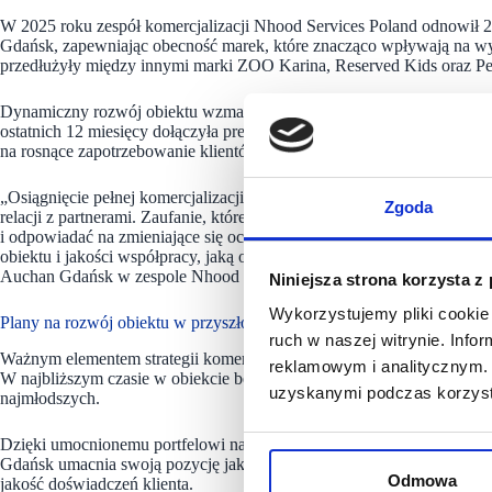
W 2025 roku zespół komercjalizacji Nhood Services Poland odnow
Gdańsk, zapewniając obecność marek, które znacząco wpływają na wys
przedłużyły między innymi marki ZOO Karina, Reserved Kids oraz P
Dynamiczny rozwój obiektu wzmacniają również nowe otwarcia. D
ostatnich 12 miesięcy dołączyła prestiżowa sieć Douglas, a drogeria
na rosnące zapotrzebowanie klientów. Ponad to w segmencie gastron
„Osiągnięcie pełnej komercjalizacji to nie tylko kwestia liczb, ale p
Zgoda
relacji z partnerami. Zaufanie, które nam okazują, pozwala wspóln
i odpowiadać na zmieniające się oczekiwania klientów. Tegoroczne wyn
obiektu i jakości współpracy, jaką oferujemy najemcom”
–
mówi Aleks
Auchan Gdańsk w zespole Nhood Services Poland.
Niniejsza strona korzysta z
Wykorzystujemy pliki cookie 
Plany na rozwój obiektu w przyszłości
ruch w naszej witrynie. Inf
Ważnym elementem strategii komercjalizacji Centrum Handlowego Auc
reklamowym i analitycznym. 
W najbliższym czasie w obiekcie będzie udostępniona nowa przestrzeń
uzyskanymi podczas korzysta
najmłodszych.
Dzięki umocnionemu portfelowi najemców, rozszerzonej ofercie oraz
Gdańsk umacnia swoją pozycję jako kluczowy obiekt handlowy w regio
Odmowa
jakość doświadczeń klienta.