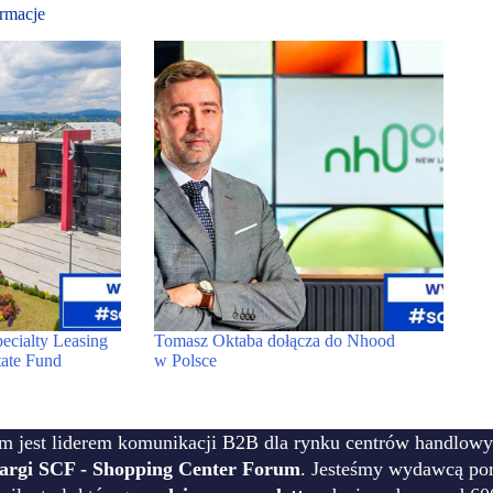
rmacje
cialty Leasing
Tomasz Oktaba dołącza do Nhood
tate Fund
w Polsce
m jest liderem komunikacji B2B dla rynku centrów handlowy
targi SCF - Shopping Center Forum
. Jesteśmy wydawcą por