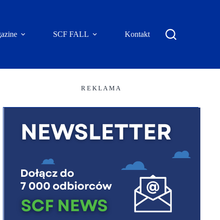
azine
SCF FALL
Kontakt
R E K L A M A