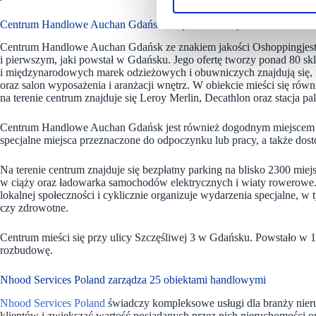
Centrum Handlowe Auchan Gdańsk ma ponad 80 najemców
Centrum Handlowe Auchan Gdańsk ze znakiem jakości Oshoppingjest
i pierwszym, jaki powstał w Gdańsku. Jego ofertę tworzy ponad 80 
i międzynarodowych marek odzieżowych i obuwniczych znajdują się, m
oraz salon wyposażenia i aranżacji wnętrz. W obiekcie mieści się ró
na terenie centrum znajduje się Leroy Merlin, Decathlon oraz stacja p
Centrum Handlowe Auchan Gdańsk jest również dogodnym miejscem spot
specjalne miejsca przeznaczone do odpoczynku lub pracy, a także dost
Na terenie centrum znajduje się bezpłatny parking na blisko 2300 miej
w ciąży oraz ładowarka samochodów elektrycznych i wiaty rowerowe
lokalnej społeczności i cyklicznie organizuje wydarzenia specjalne, w 
czy zdrowotne.
Centrum mieści się przy ulicy Szczęśliwej 3 w Gdańsku. Powstało w 1
rozbudowę.
Nhood Services Poland
zarządza 25 obiektami handlowymi
Nhood Services Poland
świadczy kompleksowe usługi dla branży nier
klientów i zwiększać wartość posiadanych przez nich nieruchomości or