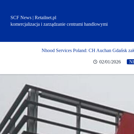
Przejdź
do
treści
SCF News | Retailnet.pl
komercjalizacja i zarządzanie centrami handlowymi
Nhood Services Poland: CH Auchan Gdańsk zako
02/01/2026
N