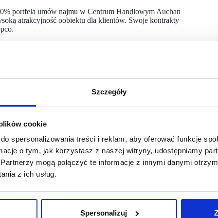
ił 20% portfela umów najmu w Centrum Handlowym Auchan
oką atrakcyjność oobiektu dla klientów. Swoje kontrakty
epco.
o najemców Centrum Handlowego Auchan Gdańsk w ciągu
 Rossmann powiększyła swoją powierzchnię, w odpowiedzi
omicznym pojawił się nowy koncept Pyszne i Zdrowe.
rzede wszystkim efekt wieloletnich, konsekwentnie budowanych
Szczegóły
ie planować rozwój Centrum Handlowego Auchan Gdańsk
iki komercjalizacji są potwierdzeniem stabilności naszego
andra Krupa,
lider komercjalizacji Centrum Handlowego
 plików cookie
do spersonalizowania treści i reklam, aby oferować funkcje sp
ormacje o tym, jak korzystasz z naszej witryny, udostępniamy p
han Gdańsk jest konsekwentny rozwój jego oferty dla rodzin.
Partnerzy mogą połączyć te informacje z innymi danymi otrzym
 zabaw – Bajkowy Labirynt – która uzupełni strefę dla
nia z ich usług.
 inwestycjom w przestrzeń rodzinną, Centrum Handlowe Auchan
nie, zapewniające stabilne otoczenie biznesowe i wysoką
Spersonalizuj
Z