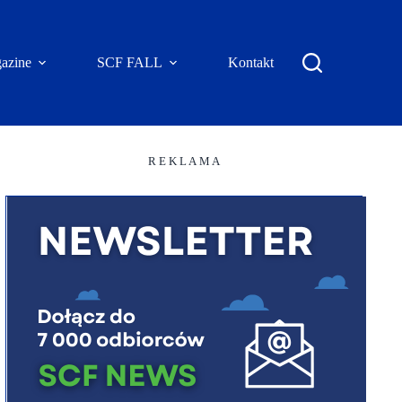
azine
SCF FALL
Kontakt
R E K L A M A