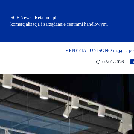
Przejdź
do
treści
SCF News | Retailnet.pl
komercjalizacja i zarządzanie centrami handlowymi
VENEZIA i UNISONO mają na polsk
02/01/2026