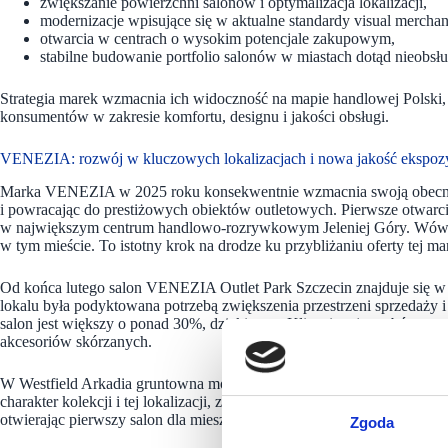
zwiększanie powierzchni salonów i optymalizacja lokalizacji,
modernizacje wpisujące się w aktualne standardy visual merchan
otwarcia w centrach o wysokim potencjale zakupowym,
stabilne budowanie portfolio salonów w miastach dotąd nieobsł
Strategia marek wzmacnia ich widoczność na mapie handlowej Polski,
konsumentów w zakresie komfortu, designu i jakości obsługi.
VENEZIA: rozwój w kluczowych lokalizacjach i nowa jakość ekspozy
Marka VENEZIA w 2025 roku konsekwentnie wzmacnia swoją obecność
i powracając do prestiżowych obiektów outletowych. Pierwsze otwarcie 
w największym centrum handlowo-rozrywkowym Jeleniej Góry. Wówcz
w tym mieście. To istotny krok na drodze ku przybliżaniu oferty tej mar
Od końca lutego salon VENEZIA Outlet Park Szczecin znajduje się w 
lokalu była podyktowana potrzebą zwiększenia przestrzeni sprzedaży
salon jest większy o ponad 30%, dzięki temu Klienci mają wybór w zna
akcesoriów skórzanych.
W Westfield Arkadia gruntowna modernizacja salonu przed Dniem Kobi
charakter kolekcji i tej lokalizacji, zaś z końcem marca marka VE
otwierając pierwszy salon dla mieszkańców miasta i okolic Tarnowa.
Zgoda