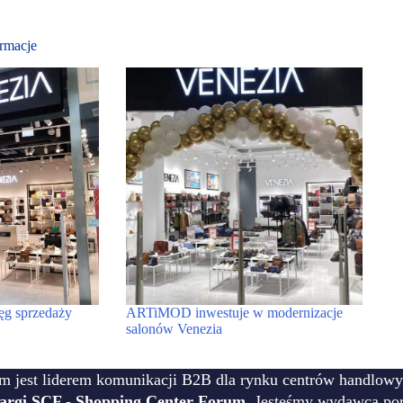
rmacje
ęg sprzedaży
ARTiMOD inwestuje w modernizacje
salonów Venezia
m jest liderem komunikacji B2B dla rynku centrów handlowy
targi SCF - Shopping Center Forum
. Jesteśmy wydawcą por