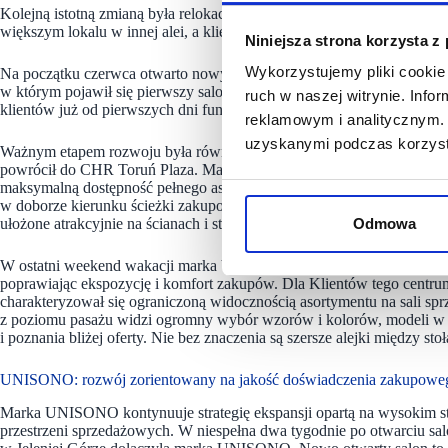
Kolejną istotną zmianą była relokacja salonu VENEZIA w Galerii Ka
większym lokalu w innej alei, a klienci zyskali bardziej przyjazną przest
Niniejsza strona korzysta z
Wykorzystujemy pliki cookie 
Na początku czerwca otwarto nowy salon VENEZIA w Nowym Sączu w 
w którym pojawił się pierwszy salon VENEZIA, a nowa przestrzeń z o
ruch w naszej witrynie. Inf
klientów już od pierwszych dni funkcjonowania.
reklamowym i analitycznym. 
uzyskanymi podczas korzysta
Ważnym etapem rozwoju była również ekspansja w dużych, strategic
powrócił do CHR Toruń Plaza. Marka zaprezentowała salon oparty na 
maksymalną dostępność pełnego asortymentu. Ta koncepcja jest szcze
w doborze kierunku ścieżki zakupowej, możliwość swobodnego oglądani
ułożone atrakcyjnie na ścianach i stołach.
Odmowa
W ostatni weekend wakacji marka VENEZIA w C.H. Janki przeniosła si
poprawiając ekspozycję i komfort zakupów. Dla Klientów tego centru
charakteryzował się ograniczoną widocznością asortymentu na sali sprze
z poziomu pasażu widzi ogromny wybór wzorów i kolorów, modeli w r
i poznania bliżej oferty. Nie bez znaczenia są szersze alejki między s
UNISONO: rozwój zorientowany na jakość doświadczenia zakupowe
Marka UNISONO kontynuuje strategię ekspansji opartą na wysokim st
przestrzeni sprzedażowych. W niespełna dwa tygodnie po otwarciu s