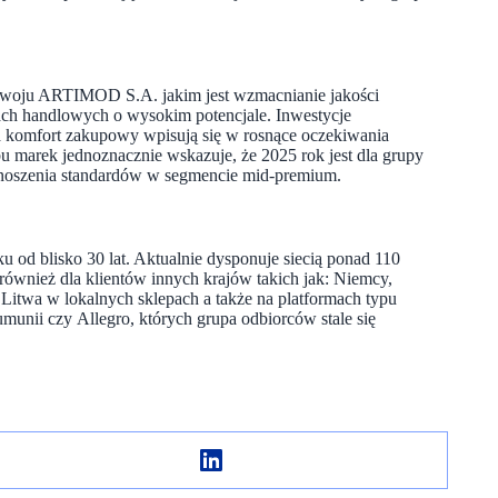
ozwoju ARTIMOD S.A. jakim jest wzmacnianie jakości
ach handlowych o wysokim potencjale. Inwestycje
k na komfort zakupowy wpisują się w rosnące oczekiwania
obu marek jednoznacznie wskazuje, że 2025 rok jest dla grupy
dnoszenia standardów w segmencie mid-premium.
 od blisko 30 lat. Aktualnie dysponuje siecią ponad 110
 również dla klientów innych krajów takich jak: Niemcy,
 Litwa w lokalnych sklepach a także na platformach typu
umunii czy Allegro, których grupa odbiorców stale się