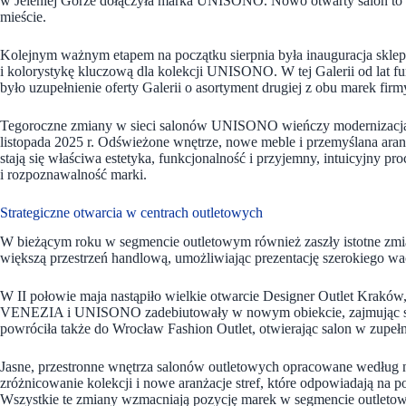
w Jeleniej Górze dołączyła marka UNISONO. Nowo otwarty salon t
mieście.
Kolejnym ważnym etapem na początku sierpnia była inauguracja sklep
i kolorystykę kluczową dla kolekcji UNISONO. W tej Galerii od lat
było uzupełnienie oferty Galerii o asortyment drugiej z obu marek 
Tegoroczne zmiany w sieci salonów UNISONO wieńczy modernizacja s
listopada 2025 r. Odświeżone wnętrze, nowe meble i przemyślana ara
stają się właściwa estetyka, funkcjonalność i przyjemny, intuicyjny 
i rozpoznawalność marki.
Strategiczne otwarcia w centrach outletowych
W bieżącym roku w segmencie outletowym również zaszły istotne zm
większą przestrzeń handlową, umożliwiając prezentację szerokiego wa
W II połowie maja nastąpiło wielkie otwarcie Designer Outlet Krakó
VENEZIA i UNISONO zadebiutowały w nowym obiekcie, zajmując są
powróciła także do Wrocław Fashion Outlet, otwierając salon w zupełn
Jasne, przestronne wnętrza salonów outletowych opracowane według n
zróżnicowanie kolekcji i nowe aranżacje stref, które odpowiadają n
Wszystkie te zmiany wzmacniają pozycję marek w segmencie outletow