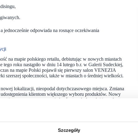
disingu,
ugiwanych.
 a jednocześnie odpowiada na rosnące oczekiwania
cji
 na mapie polskiego retailu, debiutując w nowych miastach
tego roku nastąpiło w dniu 14 lutego b.r. w Galerii Sudeckiej,
as na mapie Polski pojawił się pierwszy salon VENEZIA
ki szerszej społeczności, także w miastach o średniej wielkości.
nowej lokalizacji, nieopodal dotychczasowego miejsca. Zmiana
 i udostępnienia klientom większego wyboru produktów. Nowy
cznie szerszym asortymencie butów, toreb, kurtek i innych
et unowocześniła przestrzeń i podkreśliła wyjątkowy
NEZIA dołączyła do najemców Gemini Park Tarnów, tym samym
Szczegóły