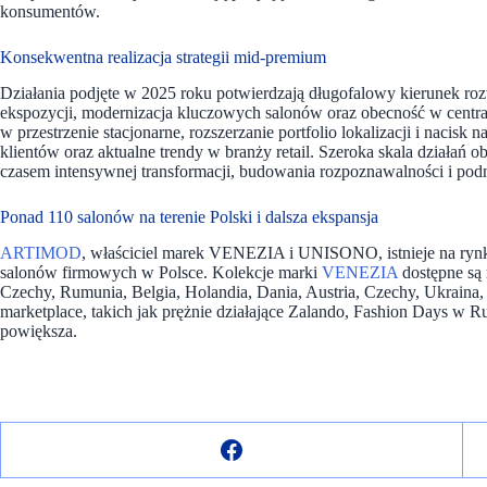
konsumentów.
Konsekwentna realizacja strategii mid-premium
Działania podjęte w 2025 roku potwierdzają długofalowy kierunek r
ekspozycji, modernizacja kluczowych salonów oraz obecność w centr
w przestrzenie stacjonarne, rozszerzanie portfolio lokalizacji i nacis
klientów oraz aktualne trendy w branży retail. Szeroka skala działań 
czasem intensywnej transformacji, budowania rozpoznawalności i po
Ponad 110 salonów na terenie Polski i dalsza ekspansja
ARTIMOD
, właściciel marek VENEZIA i UNISONO, istnieje na rynku
salonów firmowych w Polsce. Kolekcje marki
VENEZIA
dostępne są
Czechy, Rumunia, Belgia, Holandia, Dania, Austria, Czechy, Ukraina,
marketplace, takich jak prężnie działające Zalando, Fashion Days w R
powiększa.