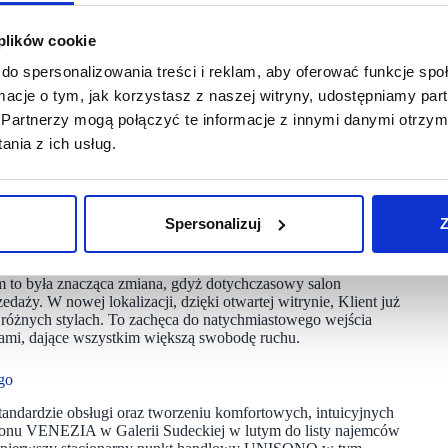
towickiej. Od połowy maja 2025 salon mieści się w nowym,
rzeń z szerszą ofertą galanterii skórzanej.
 plików cookie
do spersonalizowania treści i reklam, aby oferować funkcje sp
Galerii Trzy Korony. To kolejne miasto na mapie Polski,
twartą witryną i pełną kolorów ekspozycją przyciągnęła
ormacje o tym, jak korzystasz z naszej witryny, udostępniamy p
Partnerzy mogą połączyć te informacje z innymi danymi otrzym
nia z ich usług.
znych obiektach. Salon VENEZIA po dłuższej przerwie
koncepcji „open-sell environment”, zapewniającej klientom
gólnie ważna dla klientów, którzy cenią naksymalną swobodę
a, dotykania i testowania produktów, które są w zasięgu ręki,
Spersonalizuj
Z
ę do nowej, ponad dwukrotnie większej lokalizacji,
m to była znacząca zmiana, gdyż dotychczasowy salon
daży. W nowej lokalizacji, dzięki otwartej witrynie, Klient już
óżnych stylach. To zachęca do natychmiastowego wejścia
tołami, dające wszystkim większą swobodę ruchu.
go
andardzie obsługi oraz tworzeniu komfortowych, intuicyjnych
alonu VENEZIA w Galerii Sudeckiej w lutym do listy najemców