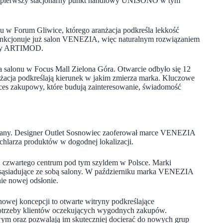
o pierwszy stacjonarny punkt handlowy UNISONO w tym
u w Forum Gliwice, którego aranżacja podkreśla lekkość
 funkcjonuje już salon VENEZIA, więc naturalnym rozwiązaniem
firmy ARTIMOD.
alonu w Focus Mall Zielona Góra. Otwarcie odbyło się 12
nżacja podkreślają kierunek w jakim zmierza marka. Kluczowe
proces zakupowy, które budują zainteresowanie, świadomość
iany. Designer Outlet Sosnowiec zaoferował marce VENEZIA
chlarza produktów w dogodnej lokalizacji.
w, czwartego centrum pod tym szyldem w Polsce. Marki
siadujące ze sobą salony. W październiku marka VENEZIA
ie nowej odsłonie.
owej koncepcji to otwarte witryny podkreślające
a potrzeby klientów oczekujących wygodnych zakupów.
ym oraz pozwalają im skuteczniej docierać do nowych grup