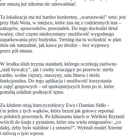
nie muszą już nikomu nic udowadniać.
Ta lokalizacja ma też bardzo konkretny, „warszawski” sens: jest
przy Hali Wola, w miejscu, które zna się z codziennych tras –
zakupów, sprawunków, przesiadek. Do tego dochodzi detal
ważny, choć często niedoceniany: możliwość wygodnego
zaparkowania przy budynku. Trening ma tu wchodzić w plan
dnia tak naturalnie, jak kawa po drodze – bez wyprawy
przez pół miasta.
W środku klub trzyma standard, którego oczekują zarówno
„stali bywalcy”, jak i osoby wracające po przerwie: strefa
cardio, wolne ciężary, maszyny, sala fitness i strefa
funkcjonalna. Do tego aplikacja i możliwość korzystania
z zajęć grupowych – od spokojniejszych form po te, które
potrafią solidnie podkręcić tętno.
Za klubem stoją franczyzobiorcy Ewa i Damian Sidło –
i to jeden z tych wątków, który brzmi jak gotowy reportaż
o polskich powrotach. Po kilkunastu latach w Wielkiej Brytanii
wrócili do kraju z pytaniem, które zna wielu emigrantów: „co
dalej, żeby było stabilnie i z sensem?”. Wybrali model Xtreme
i mówią o tym wprost.