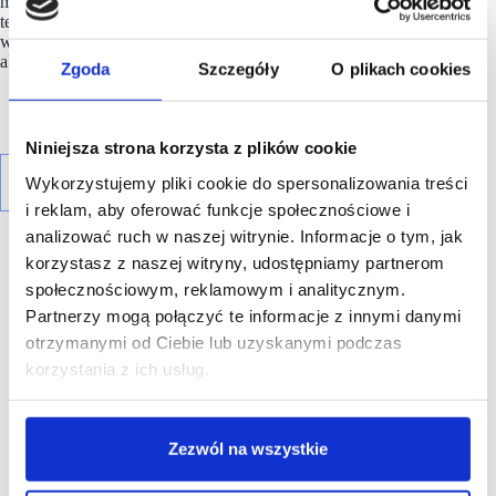
miejscowościach.
Marka
rozwija się w oparciu o nowoczesne
technologie, partnerski model franczyzowy oraz realne
wsparcie lokalnych społeczności w budowaniu zdrowego,
aktywnego stylu życia.
Zgoda
Szczegóły
O plikach cookies
Niniejsza strona korzysta z plików cookie
Wykorzystujemy pliki cookie do spersonalizowania treści
i reklam, aby oferować funkcje społecznościowe i
analizować ruch w naszej witrynie. Informacje o tym, jak
korzystasz z naszej witryny, udostępniamy partnerom
społecznościowym, reklamowym i analitycznym.
Partnerzy mogą połączyć te informacje z innymi danymi
otrzymanymi od Ciebie lub uzyskanymi podczas
R E K L A M A
korzystania z ich usług.
Zezwól na wszystkie