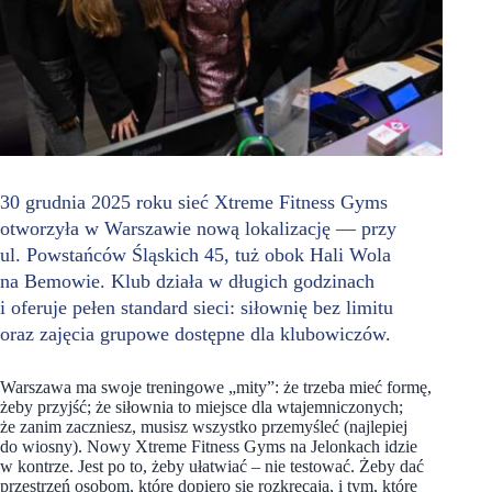
30 grudnia 2025 roku sieć Xtreme Fitness Gyms
otworzyła w Warszawie nową lokalizację — przy
ul. Powstańców Śląskich 45, tuż obok Hali Wola
na Bemowie. Klub działa w długich godzinach
i oferuje pełen standard sieci: siłownię bez limitu
oraz zajęcia grupowe dostępne dla klubowiczów.
Warszawa ma swoje treningowe „mity”: że trzeba mieć formę,
żeby przyjść; że siłownia to miejsce dla wtajemniczonych;
że zanim zaczniesz, musisz wszystko przemyśleć (najlepiej
do wiosny). Nowy Xtreme Fitness Gyms na Jelonkach idzie
w kontrze. Jest po to, żeby ułatwiać – nie testować. Żeby dać
przestrzeń osobom, które dopiero się rozkręcają, i tym, które