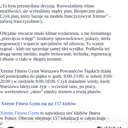
„To była przemyślana decyzja. Rozważaliśmy różne
możliwości, ale wybraliśmy mądry plan. Bezpieczny plan.
Czyli plan, który bazuje na modelu franczyzowym Xtreme” –
mówią franczyzobiorcy.
Oficjalne otwarcie miało klimat wydarzenia, a nie formalnego
„przecięcia wstęgi”: konkursy sprawnościowe, pokazy, strefa
regeneracji i wsparcie specjalistów od zdrowia. To ważny
sygnał – klub nie sprzedaje samej idei wysiłku. Podkreśla też
drugą stronę medalu: mądre trenowanie, technikę, regenerację
i dbanie o ciało w długim terminie.
Xtreme Fitness Gyms Warszawa Powstańców Śląskich działa
od poniedziałku do piątku w godz. 6:00-23:00, w soboty 8:00-
20:00 i w niedziele 8:00-18:00. Czyli dokładnie wtedy, kiedy
Warszawa faktycznie żyje – wcześnie rano, po pracy,
w weekendowe „okno” między domem a resztą planów.
Xtreme Fitness Gyms ma już 157 klubów
Xtreme Fitness Gyms
to największa sieć klubów fitness
w Polsce. Obecnie obejmuje 157 lokalizacji w całym kraju –
zarówno w największych aglomeracjach, jak i w mniejszych