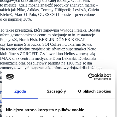
usługowych oraz atrakcji dla całej rodziny. Outlet Park
to miejsce, gdzie można znaleźć produkty znanych marek –
takich jak Nike, Adidas, Tommy Hilfiger®, Levi’s®, Calvin
Klein®, Marc O’Polo, GUESS® i Lacoste – przecenione
o co najmniej 30%.
To także przestrzeń, która zapewnia wygodę i relaks. Bogata
oferta gastronomiczna centrum obejmuje m.in. restauracje
Popeyes®, North Fish, BERLIN DÖNER KEBAP
czy kawiarnie Starbucks, SO! Coffee i Cukiernia Sowa.
Na terenie obiektu znajduje się również supermarket Netto,
klub fitness ZDROFIT, 7-salowe kino Helios z nową salą
IMAX oraz centrum medyczne Dom Lekarski. Doskonała
lokalizacja oraz bezbiletowy parking na 1100 miejsc dla
zmotoryzowanych zapewnia komfortowy dojazd dla każdego.
Natomiast mobilna aplikacja z programem lojalnościowym
pozwala na wygodne zakupy z nagrodami – każdy paragon
to punkty, które można wymienić na atrakcyjne nagrody.
Zgoda
Szczegóły
O plikach cookies
EPP ma w porfolio 28 obiektów handlowych
EPP
jest największym zarządcą centrów handlowych w Polsce
pod względem powierzchni najmu (GLA). Portfel,
Niniejsza strona korzysta z plików cookie
którym zarządzamy, obejmuje 34 projekty (28 obiektów
handlowych i 6 kompleksów biurowych) o łącznej wartości