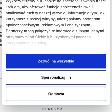
Wykorzystujemy pliki cookie do spersonalizowania treści
około 2,9 miliardów euro i powierzchni najmu wynoszącej 1,2
i reklam, aby oferować funkcje społecznościowe i
miliona metrów kwadratowych. Nieruchomości
są zlokalizowane w najbardziej atrakcyjnych polskich miastach
analizować ruch w naszej witrynie. Informacje o tym, jak
o największym popycie konsumenckim i potencjale wzrostu.
korzystasz z naszej witryny, udostępniamy partnerom
społecznościowym, reklamowym i analitycznym.
EPP
dąży do dostarczenia najemcom atrakcyjnej i innowacyjnie
Partnerzy mogą połączyć te informacje z innymi danymi
zarządzanej powierzchni, wspierając w ten sposób rozwój ich
biznesu. Należy do Redefine Properties, drugiego największego
otrzymanymi od Ciebie lub uzyskanymi podczas
funduszu inwestującego w nieruchomości (REIT) notowanego
korzystania z ich usług.
na giełdzie w Johannesburgu (JSE).
Zezwól na wszystkie
Spersonalizuj
Odmowa
R E K L A M A