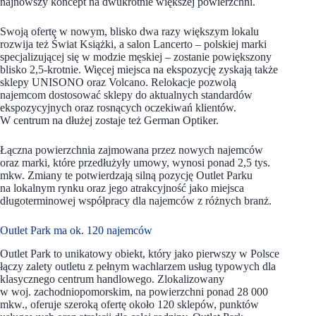
najnowszy koncept na dwukrotnie większej powierzchni.
Swoją ofertę w nowym, blisko dwa razy większym lokalu
rozwija też Świat Książki, a salon Lancerto – polskiej marki
specjalizującej się w modzie męskiej – zostanie powiększony
blisko 2,5-krotnie. Więcej miejsca na ekspozycję zyskają także
sklepy UNISONO oraz Volcano. Relokacje pozwolą
najemcom dostosować sklepy do aktualnych standardów
ekspozycyjnych oraz rosnących oczekiwań klientów.
W centrum na dłużej zostaje też German Optiker.
Łączna powierzchnia zajmowana przez nowych najemców
oraz marki, które przedłużyły umowy, wynosi ponad 2,5 tys.
mkw. Zmiany te potwierdzają silną pozycję Outlet Parku
na lokalnym rynku oraz jego atrakcyjność jako miejsca
długoterminowej współpracy dla najemców z różnych branż.
Outlet Park ma ok. 120 najemców
Outlet Park to unikatowy obiekt, który jako pierwszy w Polsce
łączy zalety outletu z pełnym wachlarzem usług typowych dla
klasycznego centrum handlowego. Zlokalizowany
w woj. zachodniopomorskim, na powierzchni ponad 28 000
mkw., oferuje szeroką ofertę około 120 sklepów, punktów