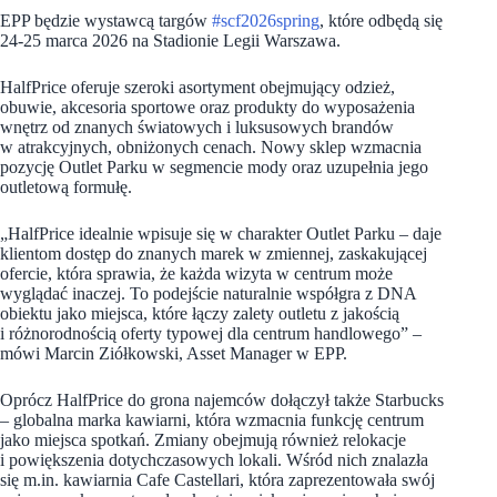
EPP będzie wystawcą targów
#scf2026spring
, które odbędą się
24-25 marca 2026 na Stadionie Legii Warszawa.
HalfPrice oferuje szeroki asortyment obejmujący odzież,
obuwie, akcesoria sportowe oraz produkty do wyposażenia
wnętrz od znanych światowych i luksusowych brandów
w atrakcyjnych, obniżonych cenach. Nowy sklep wzmacnia
pozycję Outlet Parku w segmencie mody oraz uzupełnia jego
outletową formułę.
„HalfPrice idealnie wpisuje się w charakter Outlet Parku – daje
klientom dostęp do znanych marek w zmiennej, zaskakującej
ofercie, która sprawia, że każda wizyta w centrum może
wyglądać inaczej. To podejście naturalnie współgra z DNA
obiektu jako miejsca, które łączy zalety outletu z jakością
i różnorodnością oferty typowej dla centrum handlowego” –
mówi Marcin Ziółkowski, Asset Manager w EPP.
Oprócz HalfPrice do grona najemców dołączył także Starbucks
– globalna marka kawiarni, która wzmacnia funkcję centrum
jako miejsca spotkań. Zmiany obejmują również relokacje
i powiększenia dotychczasowych lokali. Wśród nich znalazła
się m.in. kawiarnia Cafe Castellari, która zaprezentowała swój