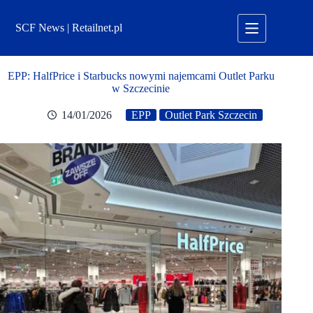
Przejdź
do
SCF News | Retailnet.pl
treści
EPP: HalfPrice i Starbucks nowymi najemcami Outlet Parku
w Szczecinie
14/01/2026
EPP
Outlet Park Szczecin