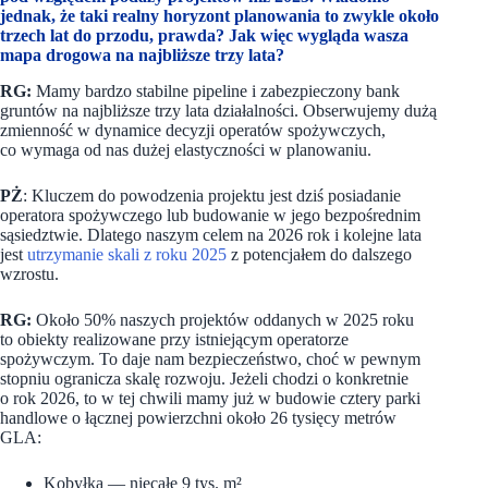
jednak, że taki realny horyzont planowania to zwykle około
trzech lat do przodu, prawda? Jak więc wygląda wasza
mapa drogowa na najbliższe trzy lata?
RG:
Mamy bardzo stabilne pipeline i zabezpieczony bank
gruntów na najbliższe trzy lata działalności. Obserwujemy dużą
zmienność w dynamice decyzji operatów spożywczych,
co wymaga od nas dużej elastyczności w planowaniu.
PŻ
: Kluczem do powodzenia projektu jest dziś posiadanie
operatora spożywczego lub budowanie w jego bezpośrednim
sąsiedztwie. Dlatego naszym celem na 2026 rok i kolejne lata
jest
utrzymanie skali z roku 2025
z potencjałem do dalszego
wzrostu.
RG:
Około 50% naszych projektów oddanych w 2025 roku
to obiekty realizowane przy istniejącym operatorze
spożywczym. To daje nam bezpieczeństwo, choć w pewnym
stopniu ogranicza skalę rozwoju. Jeżeli chodzi o konkretnie
o rok 2026, to w tej chwili mamy już w budowie cztery parki
handlowe o łącznej powierzchni około 26 tysięcy metrów
GLA:
Kobyłka — niecałe 9 tys. m²