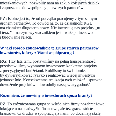
mieszkaniowych, pozwoliły nam na zakup kolejnych działek
i zaproszenie do współpracy pierwszych partnerów.
PŻ:
Istotne jest to, że od początku pracujemy z tym samym
gronem partnerów. To dowód na to, że działalność RGL
ma charakter długoterminowy. Nie interesują nas projekty „tu
i teraz” – naszym wyznacznikiem jest trwałe partnerstwo
i budowanie relacji.
W jaki sposób zbudowaliście tę grupę stałych partnerów,
inwestorów, którzy z Wami współpracują?
RG
: Trzy lata temu postawiliśmy na pełną transparentność:
przedstawiliśmy wybranym inwestorom konkretne projekty
z precyzyjnymi budżetami. Robiliśmy to świadomie,
by dywersyfikować ryzyko i realizować więcej inwestycji
jednocześnie. Konsekwentna realizacja tych założeń i sprawne
dowożenie projektów udowodniły naszą wiarygodność.
Rozumiem, że mówimy o inwestorach spoza branży?
PŻ
: To zróżnicowana grupa są wśród nich firmy pozabranżowe
lokujące u nas nadwyżki finansowe, ale też gracze stricte
branżowi. Ci drudzy współpracują z nami, bo doceniają skalę