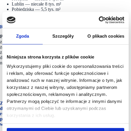
Lublin — niecałe 8 tys. m²
Pobiedziska — 5,5 tys. m²
Wrocław — ok. 4 tys. m²
Rozumiem, że te projekty zostają w Waszym portfelu?
Zgoda
Szczegóły
O plikach cookies
PŻ:
Te projekty mają jeszcze podpisane commitmenty
z wcześniejszego okresu, dlatego trafia do odbiorców
zewnętrznych. Natomiast prowadzimy rozmowy, aby jeden
z nich ze względu na jego atrakcyjność mógł ostatecznie trafić
Niniejsza strona korzysta z plików cookie
do naszego funduszu. Do portfela funduszu na pewno trafią
natomiast:
Wykorzystujemy pliki cookie do spersonalizowania treści
i reklam, aby oferować funkcje społecznościowe i
Namysłów — obiekt już otwarty oraz kolejna faza,
analizować ruch w naszej witrynie. Informacje o tym, jak
Poddębice — obiekt otwarty oraz kolejna faza,
Mława Centrum — projekt sprzed dwóch lat,
korzystasz z naszej witryny, udostępniamy partnerom
Tarnowskie Góry.
społecznościowym, reklamowym i analitycznym.
Partnerzy mogą połączyć te informacje z innymi danymi
Założenie jest takie, że po zrealizowaniu projektów,
otrzymanymi od Ciebie lub uzyskanymi podczas
do których jesteście jeszcze związani umowami
realizowanymi „dla kogoś”, kolejne inwestycje nie będą już
korzystania z ich usług.
powstawały w tej formule i wszystko będzie realizowane
wyłącznie dla Was?