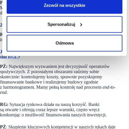
PŻ:
Tak, kolejne projekty są już przeznaczone do funduszu.
Zezwól na wszystkie
Mówimy o około 20 nowych projektach to jest minimum, które
dziś komunikujemy.
Spersonalizuj
20 projektów w perspektywie trzech lat?
RG:
Tak. Wszystkie te projekty od początku są planowane jako
inwestycje funduszowe.
Odmowa
Jakie są trzy największe wyzwania przed którymi dzisiaj
stoi
RGL
?
PŻ:
Największym wyzwaniem jest decyzyjność operatorów
spożywczych. Z pozostałymi obszarami radzimy sobie
skutecznie: kontrolujemy koszty, sprawnie pozyskujemy
finansowanie bankowe i realizujemy budowy zgodnie
z harmonogramem. Mamy pełną kontrolę nad procesem
end-to-
end
.
RG:
Sytuacja rynkowa działa na naszą korzyść. Banki
są otwarte i oferują coraz lepsze warunki, często wręcz
konkurując o możliwość finansowania naszych inwestycji.
PŻ
: Skupienie kluczowych kompetencji w naszych rękach daje