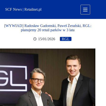
Przejdź
do
SCF News | Retailnet.pl
treści
[WYWIAD] Radosław Gadomski, Paweł Żerański, RGL:
planujemy 20 retail parków w 3 lata
15/01/2026
RGL