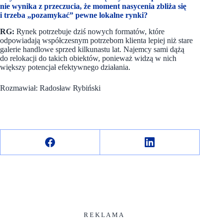
nie wynika z przeczucia, że moment nasycenia zbliża się
i trzeba „pozamykać” pewne lokalne rynki?
RG:
Rynek potrzebuje dziś nowych formatów, które
odpowiadają współczesnym potrzebom klienta lepiej niż stare
galerie handlowe sprzed kilkunastu lat. Najemcy sami dążą
do relokacji do takich obiektów, ponieważ widzą w nich
większy potencjał efektywnego działania.
Rozmawiał: Radosław Rybiński
R E K L A M A