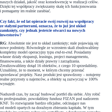
naszych działań, jakość oraz konsekwencję w realizacji celów.
Dzięki tej współpracy zwiększamy skalę ich funkcjonowania
i pomagamy im realnie zarabiać.
Czy fakt, że od lat opieracie swój rozwój na współpracy
ze stałymi partnerami, oznacza, że to już jest układ
zamknięty, czy jednak jesteście otwarci na nowych
inwestorów?
RG
: Absolutnie nie jest to układ zamknięty; stale pojawiają się
nowe podmioty. Równolegle ze wzrostem skali zbudowaliśmy
kompletny model operacyjny typu
end-to-end
. Posiadamy
własne działy ekspansji, leasingu, project managementu,
finansowania, a także działy prawny i zarządzania.
Zrealizowaliśmy dotąd 16 obiektów, z czego 10 sprzedaliśmy.
Uznaliśmy, że to moment, w którym chcemy przestać
sprzedawać projekty. Nasz produkt jest sprawdzony – notujemy
realne przyrosty u najemców, a obiekty są zazwyczaj w 100%
wynajęte.
Nadszedł czas, by zacząć budować portfel dla siebie. Aby robić
to profesjonalnie, powołaliśmy fundusz FIZAN pod nadzorem
KNF. To rozwiązanie bardzo oficjalne, odcinające nas
od modeli opartych na doraźnym zbieraniu kapitału. W tym