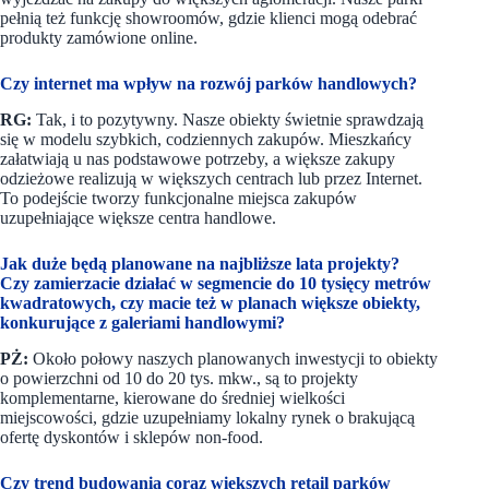
pełnią też funkcję showroomów, gdzie klienci mogą odebrać
produkty zamówione online.
Czy internet ma wpływ na rozwój parków handlowych?
RG:
Tak, i to pozytywny. Nasze obiekty świetnie sprawdzają
się w modelu szybkich, codziennych zakupów. Mieszkańcy
załatwiają u nas podstawowe potrzeby, a większe zakupy
odzieżowe realizują w większych centrach lub przez Internet.
To podejście tworzy funkcjonalne miejsca zakupów
uzupełniające większe centra handlowe.
Jak duże będą planowane na najbliższe lata projekty?
Czy zamierzacie działać w segmencie do 10 tysięcy metrów
kwadratowych, czy macie też w planach większe obiekty,
konkurujące z galeriami handlowymi?
PŻ:
Około połowy naszych planowanych inwestycji to obiekty
o powierzchni od 10 do 20 tys. mkw., są to projekty
komplementarne, kierowane do średniej wielkości
miejscowości, gdzie uzupełniamy lokalny rynek o brakującą
ofertę dyskontów i sklepów non-food.
Czy trend budowania coraz większych retail parków