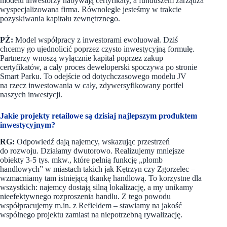
modelu inwestorzy nabywają certyfikaty, a funduszem zarządza
wyspecjalizowana firma. Równolegle jesteśmy w trakcie
pozyskiwania kapitału zewnętrznego.
PŻ:
Model współpracy z inwestorami ewoluował. Dziś
chcemy go ujednolicić poprzez czysto inwestycyjną formułę.
Partnerzy wnoszą wyłącznie kapitał poprzez zakup
certyfikatów, a cały proces deweloperski spoczywa po stronie
Smart Parku. To odejście od dotychczasowego modelu JV
na rzecz inwestowania w cały, zdywersyfikowany portfel
naszych inwestycji.
Jakie projekty retailowe są dzisiaj najlepszym produktem
inwestycyjnym?
RG:
Odpowiedź dają najemcy, wskazując przestrzeń
do rozwoju. Działamy dwutorowo. Realizujemy mniejsze
obiekty 3-5 tys. mkw., które pełnią funkcję „plomb
handlowych” w miastach takich jak Kętrzyn czy Zgorzelec –
wzmacniamy tam istniejącą tkankę handlową. To korzystne dla
wszystkich: najemcy dostają silną lokalizację, a my unikamy
nieefektywnego rozproszenia handlu. Z tego powodu
współpracujemy m.in. z Refieldem – stawiamy na jakość
wspólnego projektu zamiast na niepotrzebną rywalizację.