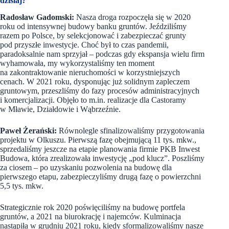
dzisiaj?
Radosław Gadomski:
Nasza droga rozpoczęła się w 2020
roku od intensywnej budowy banku gruntów. Jeździliśmy
razem po Polsce, by selekcjonować i zabezpieczać grunty
pod przyszłe inwestycje. Choć był to czas pandemii,
paradoksalnie nam sprzyjał – podczas gdy ekspansja wielu firm
wyhamowała, my wykorzystaliśmy ten moment
na zakontraktowanie nieruchomości w korzystniejszych
cenach. W 2021 roku, dysponując już solidnym zapleczem
gruntowym, przeszliśmy do fazy procesów administracyjnych
i komercjalizacji. Objęło to m.in. realizacje dla Castoramy
w Mławie, Działdowie i Wąbrzeźnie.
Paweł Żerański:
Równolegle sfinalizowaliśmy przygotowania
projektu w Olkuszu. Pierwszą fazę obejmującą 11 tys. mkw.,
sprzedaliśmy jeszcze na etapie planowania firmie PKB Inwest
Budowa, która zrealizowała inwestycję „pod klucz”. Poszliśmy
za ciosem – po uzyskaniu pozwolenia na budowę dla
pierwszego etapu, zabezpieczyliśmy drugą fazę o powierzchni
5,5 tys. mkw.
Strategicznie rok 2020 poświęciliśmy na budowę portfela
gruntów, a 2021 na biurokrację i najemców. Kulminacja
nastąpiła w grudniu 2021 roku, kiedy sformalizowaliśmy nasze