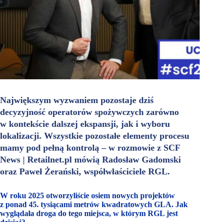
Największym wyzwaniem pozostaje dziś
decyzyjność operatorów spożywczych zarówno
w kontekście dalszej ekspansji, jak i wyboru
lokalizacji. Wszystkie pozostałe elementy procesu
mamy pod pełną kontrolą – w rozmowie z SCF
News | Retailnet.pl mówią Radosław Gadomski
oraz Paweł Żerański, współwłaściciele RGL.
W roku 2025 otworzyliście osiem nowych projektów
z ponad 45. tysiącami metrów kwadratowych GLA. Jak
wyglądała droga do tego miejsca, w którym RGL jest