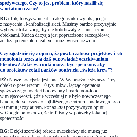
spożywczego. Czy to jest problem, który nasilił się
w ostatnim czasie?
RG:
Tak, to wyzwanie dla całego rynku wynikającego
z nasycenia i kanibalizacji sieci. Musimy bardzo precyzyjnie
wybierać lokalizację, by nie kolidowały z istniejącymi
obiektami. Każda decyzja jest poprzedzona szczegółową
analizą potencjału i realnych możliwości rozwoju.
Czy zgodzicie się z opinią, że powtarzalność projektów i ich
monotonia przestają dziś odpowiadać oczekiwaniom
klientów? Jakie warunki muszą być spełnione, aby
do projektów retail parków popłynęła „świeża krew”?
PŻ:
Nasze podejście jest inne. W Wąbrzeźnie stworzyliśmy
obiekt o powierzchni 10 tys, mkw., łącząc operatora
spożywczego, market budowlany i marki non-food
w miejscowości, gdzie wcześniej nie było nowoczesnego
handlu, dotychczas do najbliższego centrum handlowego było
40 minut jazdy autem. Ponad 200 pozytywnych opinii
w Google potwierdza, że trafiliśmy w potrzeby lokalnej
społeczności.
RG:
Dzięki szerokiej ofercie mieszkańcy nie muszą już
wyjeżdżać na zakupy do większych aglomeracji. Nasze parki