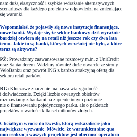
nam dużą elastyczność i szybkie wdrażanie alternatywnych
scenariuszy dla każdego projektu w odpowiedzi na zmieniające
się warunki.
Wspomniałeś, że pojawiły się nowe instytucje finansujące,
nowe banki. Wydaje się, że sektor bankowy dziś wyraźnie
bardziej otwiera się na retail niż jeszcze rok czy dwa lata
temu. Jakie to są banki, których wcześniej nie było, a które
teraz są aktywne?
PŻ:
Prowadzimy zaawansowane rozmowy m.in. z UniCredit
oraz Santanderem. Widzimy również duże otwarcie ze strony
VeloBanku oraz powrót ING z bardzo atrakcyjną ofertą dla
sektora retail parków.
RG:
Kluczowe znaczenie ma nasza wiarygodność
i doświadczenie. Dzięki liczbie otwartych obiektów
rozmawiamy z bankami na zupełnie innym poziomie –
nie o finansowaniu pojedynczego parku, ale o pakietach
projektów o wartości kilkuset milionów złotych.
Chciałbym wrócić do kwestii, którą wskazaliście jako
największe wyzwanie. Mówicie, że warunkiem sine qua
non realizacji waszych projektów jest obecność operatora