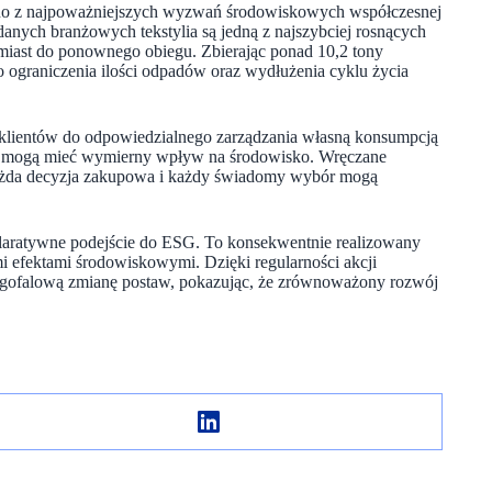
dno z najpoważniejszych wyzwań środowiskowych współczesnej
anych branżowych tekstylia są jedną z najszybciej rosnących
amiast do ponownego obiegu. Zbierając ponad 10,2 tony
do ograniczenia ilości odpadów oraz wydłużenia cyklu życia
 klientów do odpowiedzialnego zarządzania własną konsumpcją
ań – mogą mieć wymierny wpływ na środowisko. Wręczane
każda decyzja zakupowa i każdy świadomy wybór mogą
eklaratywne podejście do ESG. To konsekwentnie realizowany
mi efektami środowiskowymi. Dzięki regularności akcji
gofalową zmianę postaw, pokazując, że zrównoważony rozwój