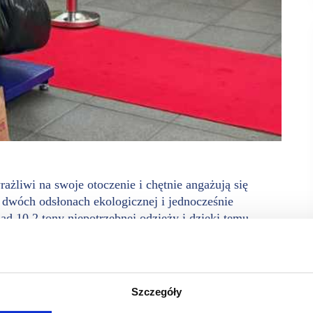
rażliwi na swoje otoczenie i chętnie angażują się
wóch odsłonach ekologicznej i jednocześnie
ad 10,2 tony niepotrzebnej odzieży i dzięki temu
nościami.
. W dwóch odsłonach wydarzenia – wiosennej oraz grudniowej,
c i Warszawa, klienci oddali łącznie ponad 10,2 tony
Szczegóły
a outletowe możliwe było jednoczesne wsparcie działań
ni – osoby z różnymi niepełnosprawnościami – potrzebują