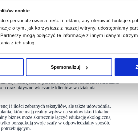
funkcjonowanie.
 plików cookie
ne inicjatywy mogą realnie łączyć troskę o środowisko
do spersonalizowania treści i reklam, aby oferować funkcje sp
 nas.
ormacje o tym, jak korzystasz z naszej witryny, udostępniamy p
 kg niepotrzebnych ubrań,
Partnerzy mogą połączyć te informacje z innymi danymi otrzym
odpowiedzialnego zagospodarowania i recyklingu we współpracy
nia z ich usług.
iegu zamkniętego i realny wkład w zazielenianie swojego
Spersonalizuj
Z
jednorazowe działanie wizerunkowe, lecz konsekwentnie
dnak najważniejsze, to przede wszystkim konkretne, mierzalne
cych oraz aktywne włączanie klientów w działania
cji i ilości zebranych tekstyliów, ale także udowodniła,
iałania, które mają realny wpływ na środowisko i lokalne
alny biznes może skutecznie łączyć edukację ekologiczną
ie tylko porządkują swoje szafy w odpowiedzialny sposób,
c potrzebującym.