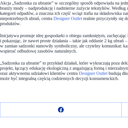
Akcja „Sadzonka za ubranie” w szczególny sposób odpowiada na je
branży mody – nadprodukcję i nadmierne zużycie tekstyliów. Według d
kategorii odpadów, a znaczna ich część wciąż trafia na składowiska z
niepotrzebnych ubrań, centra
Designer Outlet
realnie przyczyniły się 
produktów.
Inicjatywa promuje ideę gospodarki o obiegu zamkniętym, zachęcając
i pokazując, że nawet proste działania – takie jak oddanie 2 kg ubr
w zamian sadzonki stanowiły symboliczny, ale czytelny komunikat: 
wspierać odbudowę zasobów naturalnych.
„Sadzonka za ubranie” to przykład działań, które wykraczają poza d
projekt, łączący edukację ekologiczną z angażującą formą i mierzalny
oraz aktywnemu udziałowi klientów centra
Designer Outlet
budują dłu
może być integralną częścią codziennych decyzji konsumenckich.