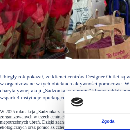
Ubiegły rok pokazał, że klienci centrów Designer Outlet są w
w organizowane w tych obiektach aktywności pomocowe. W d
charytatywnej akcji „Sadzonka za ubranie” klienci oddali pon
wsparli 4 instytucje opiekujące się osobami z niepełnospraw
W 2025 roku akcja „Sadzonka za ubranie” osiągnęła rekordową skalę
zorganizowanych w trzech centrach Designer Outlet: Gdańsk, Sosnowie
Zgoda
niepotrzebnych ubrań. Dzięki zaangażowaniu odwiedzających te centr
ekologicznych oraz pomoc aż czterem instytucjom, których podopiecz