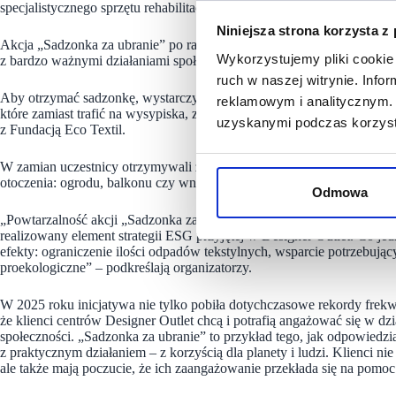
specjalistycznego sprzętu rehabilitacyjnego ułatwiającego codzienne 
Niniejsza strona korzysta z
Akcja „Sadzonka za ubranie” po raz kolejny pokazała, że odpowiedzial
Wykorzystujemy pliki cookie 
z bardzo ważnymi działaniami społecznymi, które może podjąć każdy z
ruch w naszej witrynie. Inf
Aby otrzymać sadzonkę, wystarczyło przynieść do centrum minimum 2
reklamowym i analitycznym. 
które zamiast trafić na wysypiska, zostały przekazane do dalszego, 
uzyskanymi podczas korzysta
z Fundacją Eco Textil.
W zamian uczestnicy otrzymywali żywe rośliny, symbolizujące ideę ob
otoczenia: ogrodu, balkonu czy wnętrza.
Odmowa
„Powtarzalność akcji „Sadzonka za ubranie” pokazuje, że nie jest to 
realizowany element strategii ESG przyjętej w Designer Outlet. Co je
efekty: ograniczenie ilości odpadów tekstylnych, wsparcie potrzebują
proekologiczne” – podkreślają organizatorzy.
W 2025 roku inicjatywa nie tylko pobiła dotychczasowe rekordy frekwen
że klienci centrów Designer Outlet chcą i potrafią angażować się w dz
społeczności. „Sadzonka za ubranie” to przykład tego, jak odpowiedzi
z praktycznym działaniem – z korzyścią dla planety i ludzi. Klienci n
ale także mają poczucie, że ich zaangażowanie przekłada się na pomo