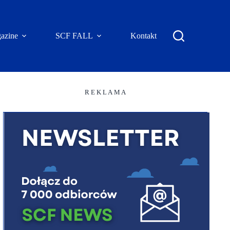
azine
SCF FALL
Kontakt
R E K L A M A