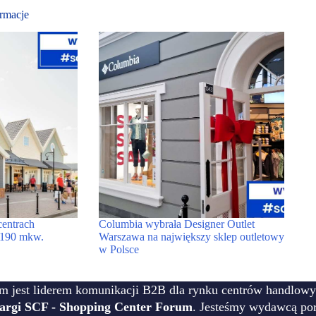
rmacje
centrach
Columbia wybrała Designer Outlet
 1190 mkw.
Warszawa na największy sklep outletowy
w Polsce
m jest liderem komunikacji B2B dla rynku centrów handlowy
targi SCF - Shopping Center Forum
. Jesteśmy wydawcą por