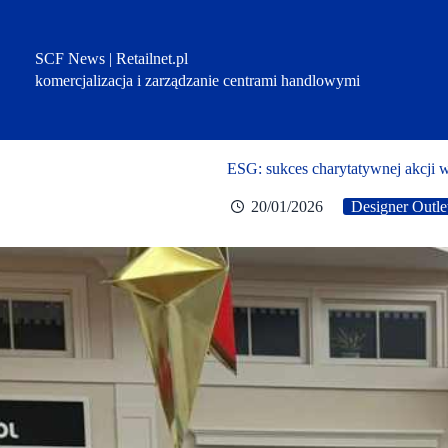
Przejdź
do
treści
SCF News | Retailnet.pl
komercjalizacja i zarządzanie centrami handlowymi
ESG: sukces charytatywnej akcji w
20/01/2026
Designer Outle