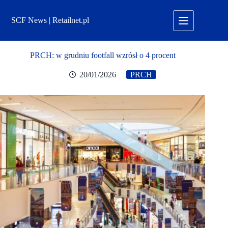
Przejdź
do
SCF News | Retailnet.pl
treści
PRCH: w grudniu footfall wzrósł o 4 procent
20/01/2026
PRCH