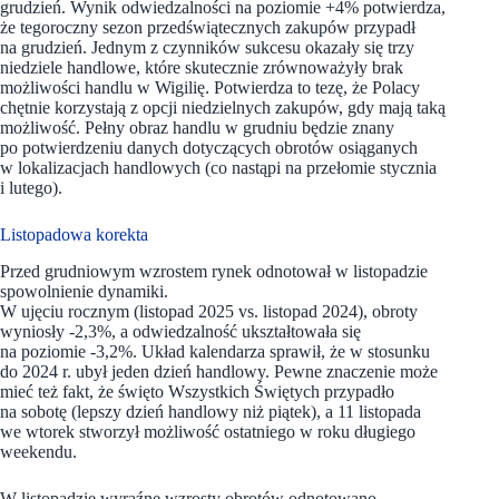
grudzień. Wynik odwiedzalności na poziomie +4% potwierdza,
że tegoroczny sezon przedświątecznych zakupów przypadł
na grudzień. Jednym z czynników sukcesu okazały się trzy
niedziele handlowe, które skutecznie zrównoważyły brak
możliwości handlu w Wigilię. Potwierdza to tezę, że Polacy
chętnie korzystają z opcji niedzielnych zakupów, gdy mają taką
możliwość. Pełny obraz handlu w grudniu będzie znany
po potwierdzeniu danych dotyczących obrotów osiąganych
w lokalizacjach handlowych (co nastąpi na przełomie stycznia
i lutego).
Listopadowa korekta
Przed grudniowym wzrostem rynek odnotował w listopadzie
spowolnienie dynamiki.
W ujęciu rocznym (listopad 2025 vs. listopad 2024), obroty
wyniosły -2,3%, a odwiedzalność ukształtowała się
na poziomie -3,2%. Układ kalendarza sprawił, że w stosunku
do 2024 r. ubył jeden dzień handlowy. Pewne znaczenie może
mieć też fakt, że święto Wszystkich Świętych przypadło
na sobotę (lepszy dzień handlowy niż piątek), a 11 listopada
we wtorek stworzył możliwość ostatniego w roku długiego
weekendu.
W listopadzie wyraźne wzrosty obrotów odnotowano