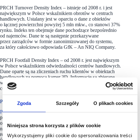
PRCH Turnover Density Index – istnieje od 2008 r. i jest
największym w Polsce wskaźnikiem obrotów w centrach
handlowych. Ustalany jest w oparciu o dane z obiektów
o łącznej powierzchni powyżej 5 mln mkw., co stanowi 37%
rynku. Indeks ten obejmuje dane pochodzące bezpośrednio
od najemców. Dane te są następnie przekazywane
przez zarządców w formie zanonimizowanej do systemu,
za który całościowo odpowiada GfK – An NIQ Company.
PRCH Footfall Density Index – od 2008 r. jest największym
w Polsce wskaźnikiem odwiedzalności centrów handlowych.
Dane oparte są na zliczeniach ruchu klientów w obiektach
handlowych za pomocą kamer 3D. Informacje są zbierane
w centrach o łącznej powierzchni powyżej 5 mln mkw.,
co stanowi 37% rynku.
PRCH ma około 200 członków
Zgoda
Szczegóły
O plikach cookies
Polska Rada Centrów Handlowych
(PRCH) jest największym
polskim stowarzyszeniem branży centrów handlowych. Działa
od ponad 20 lat, zrzeszając około 200 firm, w tym
Niniejsza strona korzysta z plików cookie
największych właścicieli i zarządców. Misją PRCH jest
reprezentowanie interesów swoich członków, integracja
Wykorzystujemy pliki cookie do spersonalizowania treści
środowiska oraz tworzenie platformy dialogu zarówno