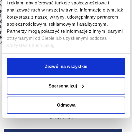
i reklam, aby oferować funkcje społecznościowe i
wewnątrz branży, jak i z jej otoczeniem, będąc merytorycznym
analizować ruch w naszej witrynie. Informacje o tym, jak
głosem sektora w sprawach istotnych dla handlu stacjonarnego
i nieruchomości handlowych.
PRCH
dostarcza rzetelnych
korzystasz z naszej witryny, udostępniamy partnerom
danych na temat odwiedzalności i obrotów obiektów
społecznościowym, reklamowym i analitycznym.
handlowych, publikuje raporty o stanie rynku, prowadzi
Partnerzy mogą połączyć te informacje z innymi danymi
projekty badawcze, promuje najlepsze praktyki rynkowe. Jest
też organizatorem konkursu i corocznej gali PRCH Retail
otrzymanymi od Ciebie lub uzyskanymi podczas
Awards.
korzystania z ich usług.
Zezwól na wszystkie
Spersonalizuj
Odmowa
R E K L A M A