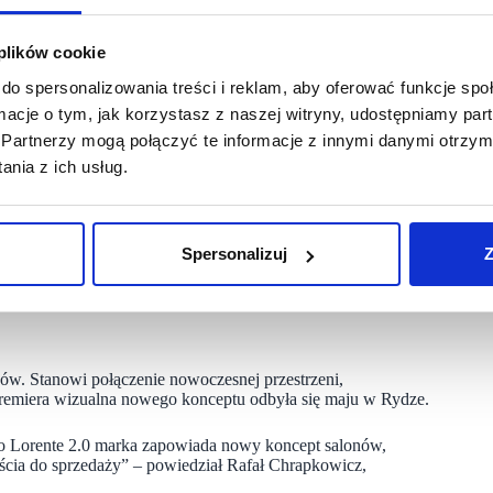
 plików cookie
 są:
do spersonalizowania treści i reklam, aby oferować funkcje sp
ormacje o tym, jak korzystasz z naszej witryny, udostępniamy p
Partnerzy mogą połączyć te informacje z innymi danymi otrzym
0 – wszystkie rozwiązania, które przejdą pozytywną
nia z ich usług.
y Środkowo-Wschodniej.
co zadziała, będziemy replikować dalej w regionie.
Spersonalizuj
Z
ry działa w różnych kulturach i na różnych rynkach” – napisał
ów. Stanowi połączenie nowoczesnej przestrzeni,
remiera wizualna nowego konceptu odbyła się maju w Rydze.
o Lorente 2.0 marka zapowiada nowy koncept salonów,
dejścia do sprzedaży” – powiedział Rafał Chrapkowicz,