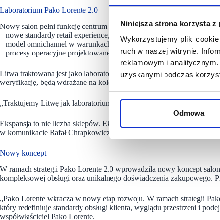
Laboratorium Pako Lorente 2.0
Niniejsza strona korzysta z
Nowy salon pełni funkcję centrum testowego, w którym weryfikowane
– nowe standardy retail experience,
Wykorzystujemy pliki cookie 
– model omnichannel w warunkach rynku zagranicznego,
ruch w naszej witrynie. Inf
– procesy operacyjne projektowane z myślą o dalszym skalowaniu.
reklamowym i analitycznym. 
Litwa traktowana jest jako laboratorium dla konceptu Pako Lorente 2.
uzyskanymi podczas korzysta
weryfikację, będą wdrażane na kolejnych rynkach w regionie Europ
„Traktujemy Litwę jak laboratorium dla Pako Lorente 2.0 – wszystko, 
Odmowa
Ekspansja to nie liczba sklepów. Ekspansja to powtarzalny system, któ
w komunikacie Rafał Chrapkowicz, współwłaściciel Pako Lorente.
Nowy koncept
W ramach strategii Pako Lorente 2.0 wprowadziła nowy koncept salon
kompleksowej obsługi oraz unikalnego doświadczenia zakupowego. P
„Pako Lorente wkracza w nowy etap rozwoju. W ramach strategii Pak
który redefiniuje standardy obsługi klienta, wyglądu przestrzeni i po
współwłaściciel Pako Lorente.