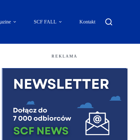
azine
SCF FALL
Kontakt
R E K L A M A