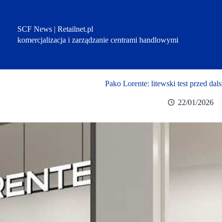
Przejdź
do
treści
SCF News | Retailnet.pl
komercjalizacja i zarządzanie centrami handlowymi
Pako Lorente: litewski test przed d
22/01/2026