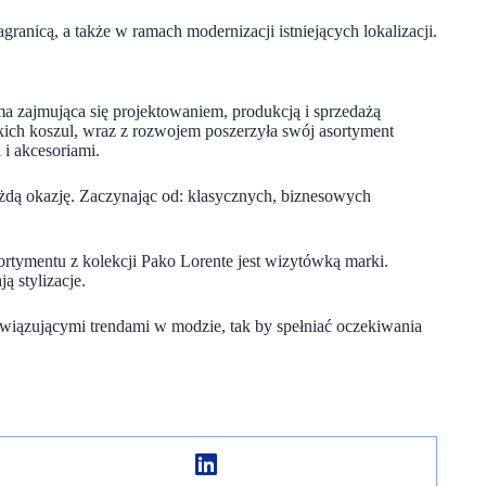
anicą, a także w ramach modernizacji istniejących lokalizacji.
a zajmująca się projektowaniem, produkcją i sprzedażą
kich koszul, wraz z rozwojem poszerzyła swój asortyment
 i akcesoriami.
żdą okazję. Zaczynając od: klasycznych, biznesowych
ortymentu z kolekcji Pako Lorente jest wizytówką marki.
ą stylizacje.
wiązującymi trendami w modzie, tak by spełniać oczekiwania