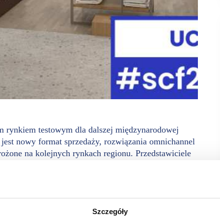
ym rynkiem testowym dla dalszej międzynarodowej
 jest nowy format sprzedaży, rozwiązania omnichannel
rożone na kolejnych rynkach regionu. Przedstawiciele
, które odbędą się na stadionie Legii Warszawa
ejnym krokiem rozwoju jest budowa flagowego, testowego
atu dla ekspansji zagranicznej.
Szczegóły