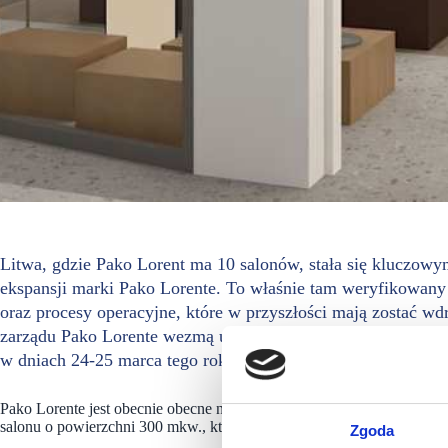
Litwa, gdzie Pako Lorent ma 10 salonów, stała się kluczow
ekspansji marki Pako Lorente. To właśnie tam weryfikowany
oraz procesy operacyjne, które w przyszłości mają zostać wd
zarządu Pako Lorente wezmą udział w targach #scf2026spring
w dniach 24-25 marca tego roku.
Pako Lorente jest obecnie obecne na Litwie z siecią 10 salonów. Kol
salonu o powierzchni 300 mkw., który ma pełnić rolę wzorcowego form
Zgoda