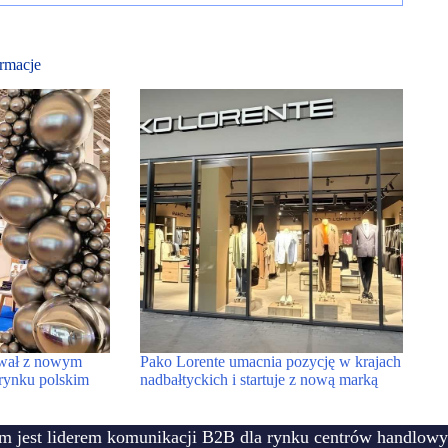
rmacje
ował z nowym
Pako Lorente umacnia pozycję w krajach
rynku polskim
nadbałtyckich i startuje z nową marką
m jest liderem komunikacji B2B dla rynku centrów handlowy