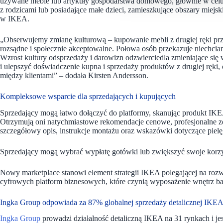
używane meble lub artykuły gospodarstwa domowego, głównie w celu o
z rodzicami lub posiadające małe dzieci, zamieszkujące obszary miejsk
w IKEA.
„Obserwujemy zmianę kulturową – kupowanie mebli z drugiej ręki prze
rozsądne i społecznie akceptowalne. Połowa osób przekazuje niechcian
Wzrost kultury odsprzedaży i darowizn odzwierciedla zmieniające si
i ulepszyć doświadczenie kupna i sprzedaży produktów z drugiej ręki, 
między klientami” – dodała Kirsten Andersson.
Kompleksowe wsparcie dla sprzedających i kupujących
Sprzedający mogą łatwo dołączyć do platformy, skanując produkt IKEA
Otrzymują oni natychmiastowe rekomendacje cenowe, profesjonalne z
szczegółowy opis, instrukcje montażu oraz wskazówki dotyczące piel
Sprzedający mogą wybrać wypłatę gotówki lub zwiększyć swoje korz
Nowy marketplace stanowi element strategii IKEA polegającej na r
cyfrowych platform biznesowych, które czynią wyposażenie wnętrz 
Ingka Group odpowiada za 87% globalnej sprzedaży detalicznej IKE
Ingka Group
prowadzi działalność detaliczną IKEA na 31 rynkach i j