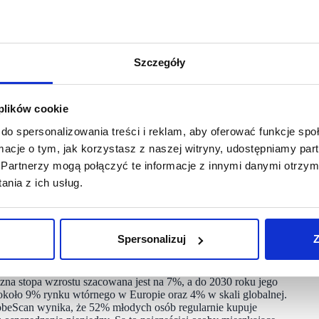
place’ów w IKEA Retail (Ingka Group).
ęcia poziomu 170 tys. ofert do 2026 roku. Każdy wystawiony
dokładne wymiary, co ułatwia klientom udział w wydłużaniu
Szczegóły
latformy w Portugalii i Polsce w 2025 roku, IKEA zdobyła
ch oraz wyzwań operacyjnych rynku wtórnego. Zdobyta wiedza
 plików cookie
wnicy IKEA byli pierwszymi sprzedawcami i ambasadorami
ej udostępnieniem szerokiemu gronu klientów.
do spersonalizowania treści i reklam, aby oferować funkcje sp
ormacje o tym, jak korzystasz z naszej witryny, udostępniamy p
połeczności, w której ludzie łączą się ze sobą i z IKEA, aby
Partnerzy mogą połączyć te informacje z innymi danymi otrzym
ujące” – dodała Kirsten Andersson.
nia z ich usług.
ólnie duże zainteresowanie meblami do sypialni, rozwiązaniami
as zwłaszcza to, że klienci chętnie wracają, aby kupować lub
Spersonalizuj
Z
oczna stopa wzrostu szacowana jest na 7%, a do 2030 roku jego
koło 9% rynku wtórnego w Europie oraz 4% w skali globalnej.
beScan wynika, że 52% młodych osób regularnie kupuje