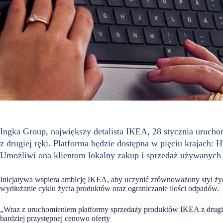
Ingka Group, największy detalista IKEA, 28 stycznia uruch
z drugiej ręki. Platforma będzie dostępna w pięciu krajach: H
Umożliwi ona klientom lokalny zakup i sprzedaż używanyc
Inicjatywa wspiera ambicję IKEA, aby uczynić zrównoważony styl ży
wydłużanie cyklu życia produktów oraz ograniczanie ilości odpadów.
„Wraz z uruchomieniem platformy sprzedaży produktów IKEA z drugie
bardziej przystępnej cenowo oferty IKEA, jednocześnie ułatwiając k