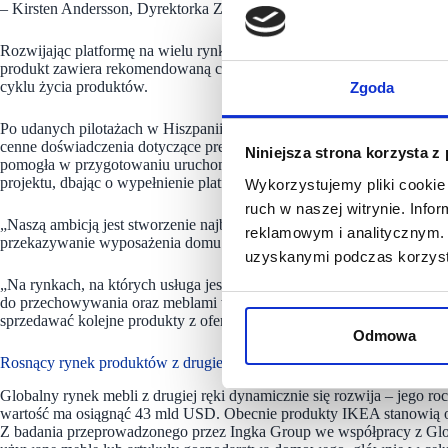
– Kirsten Andersson, Dyrektorka Zarządzająca ds. Platform i Market
Rozwijając platformę na wielu rynkach, Ingka Group dąży do osiągni
produkt zawiera rekomendowaną cenę, wysokiej jakości zdjęcia oraz 
cyklu życia produktów.
Zgoda
Po udanych pilotażach w Hiszpanii i Norwegii oraz po uruchomieniu p
cenne doświadczenia dotyczące preferencji klientów, modeli cenowy
Niniejsza strona korzysta z
pomogła w przygotowaniu uruchomienia platformy w Szwecji. Praco
projektu, dbając o wypełnienie platformy pierwszymi ofertami przed j
Wykorzystujemy pliki cookie 
ruch w naszej witrynie. Inf
„Naszą ambicją jest stworzenie najbardziej dynamicznej i inkluzywnej s
reklamowym i analitycznym. 
przekazywanie wyposażenia domu było proste, dostępne i satysfakcjon
uzyskanymi podczas korzysta
„Na rynkach, na których usługa jest już dostępna, obserwujemy szczeg
do przechowywania oraz meblami wypoczynkowymi do salonu. Cieszy n
sprzedawać kolejne produkty z oferty IKEA” – podkreśliła Andersson.
Odmowa
Rosnący rynek produktów z drugiej ręki
Globalny rynek mebli z drugiej ręki dynamicznie się rozwija – jego r
wartość ma osiągnąć 43 mld USD. Obecnie produkty IKEA stanowią o
Z badania przeprowadzonego przez Ingka Group we współpracy z Glo