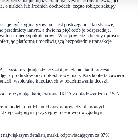
szczędzania pieniędzy. Są to najczęściej osoby mieszkające
ie, o niskich lub średnich dochodach, często robiące zakupy
staje być stygmatyzowane. Jest postrzegane jako stylowe,
e przedmioty innym, a dwie na pięć osób je odsprzedaje.
ę wartości międzypokoleniowe. W odpowiedzi chcemy uprościć
oferując platformę umożliwiającą bezpośrednie transakcje
, a system zajmuje się pozostałymi elementami procesu.
djęcia produktów oraz dokładne wymiary. Każda oferta zawiera
ęgnacji, wspierając kupujących w podejmowaniu decyzji.
yści, otrzymując kartę cyfrową IKEA z doładowaniem o 15%..
ozwoju modelu omnichannel oraz wprowadzaniu nowych
bardziej dostępnym, przystępnym cenowo i wygodnym.
A
est największym detalistą marki, odpowiadającym za 87%