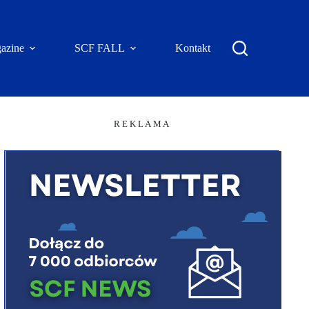
azine
SCF FALL
Kontakt
R E K L A M A