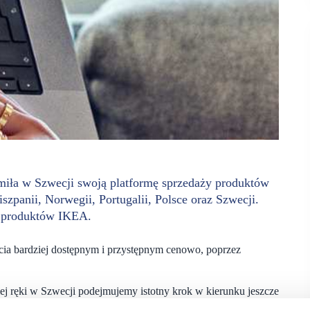
omiła w Szwecji swoją platformę sprzedaży produktów
iszpanii, Norwegii, Portugalii, Polsce oraz Szwecji.
h produktów IKEA.
cia bardziej dostępnym i przystępnym cenowo, poprzez
j ręki w Szwecji podejmujemy istotny krok w kierunku jeszcze
lientom wydłużanie życia posiadanych produktów”