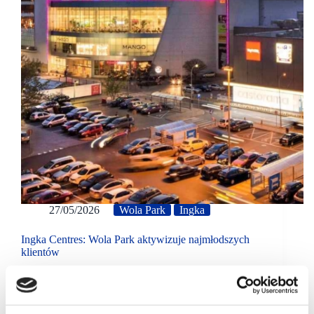
27/05/2026
Wola Park
Ingka
Ingka Centres: Wola Park aktywizuje najmłodszych
klientów
Z okazji Dnia Dziecka Wola Park i Ogrody Ulricha
przygotowały warsztaty, spektakl teatru Bajaderka i
wymiankę ubrań oraz zabawek dziecięcych we
Współdzielniku.