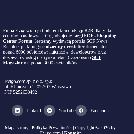
Firma Evigo.com jest liderem komunikacji B2B dla rynku
centrów handlowych. Organizujemy
targi SCF - Shopping
Center Forum
. Jesteśmy wydawcą portalu SCF News |
Retailnet.pl, którego
codzienny newsletter
dociera do
ponad 6000 odbiorców: najemców, deweloperów oraz
dostawców usług dla rynku retail. Czasopismo
SCF
Magazine
ma ponad 3000 czytelników.
Evigo.com sp. z o.o. sp.k.
ul. Klimczaka 1, 02-797 Warszawa
NIP 5252633492
LinkedIn
YouTube
Facebook
Mapa strony
|
Polityka Prywatności
| Copyright © 2026 by
Evigo.com |
Kontakt