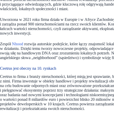
i przyciągające odwiedzających, gdzie kluczową rolę odgrywają handel
właścicieli, lokalnych społeczności i miast.
Utworzona w 2021 roku firma działa w Europie i w Afryce Zachodniej.
i zarządza ponad 900 nieruchomościami na rzecz swoich klientów. 
łańcuch wartości nieruchomości, czyli zarządzanie aktywami, eksplo
nowych inwestycji.
Zespół
Nhood
rozwija autorskie podejście, które łączy znajomość lo
w działaniu. Dzięki temu tworzy nowoczesne projekty, odpowiadające
swoją siłę na handlowym DNA oraz zrozumieniu lokalnych potrzeb. Na
angielskiego słowa „neighborhood” (sąsiedztwo) i symbolizuje wizję 
Ceetrus jest obecny na 10. rynkach
Ceetrus to firma z branży nieruchomości, której misją jest sprawianie
z nimi. Firma inwestuje w obiekty handlowe i projekty rewitalizacji o
na celu budowanie odpornych miast oraz zrównoważone przekształcanie
i pielęgnować ekosystemy poprzez trzy strategiczne działania: maksy
oraz badania nad nowymi koncepcjami i technologiami niskoemisyjneg
o wartości ponad 8 miliardów euro i powierzchni blisko 20 milionów
projektów deweloperskich w 10 krajach. Ceetrus powierza zarządzan
rewitalizacji i przekształcania swoich nieruchomości.