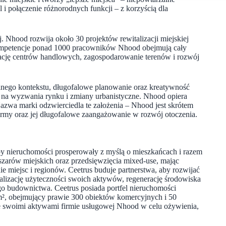
 i połączenie różnorodnych funkcji – z korzyścią dla
 Nhood rozwija około 30 projektów rewitalizacji miejskiej
Kompetencje ponad 1000 pracowników Nhood obejmują cały
atację centrów handlowych, zagospodarowanie terenów i rozwój
kalnego kontekstu, długofalowe planowanie oraz kreatywność
 na wyzwania rynku i zmiany urbanistyczne. Nhood opiera
zwa marki odzwierciedla te założenia – Nhood jest skrótem
firmy oraz jej długofalowe zaangażowanie w rozwój otoczenia.
, by nieruchomości prosperowały z myślą o mieszkańcach i razem
bszarów miejskich oraz przedsięwzięcia mixed-use, mając
 miejsc i regionów. Ceetrus buduje partnerstwa, aby rozwijać
malizację użyteczności swoich aktywów, regenerację środowiska
o budownictwa. Ceetrus posiada portfel nieruchomości
 m², obejmujący prawie 300 obiektów komercyjnych i 50
ie swoimi aktywami firmie usługowej Nhood w celu ożywienia,