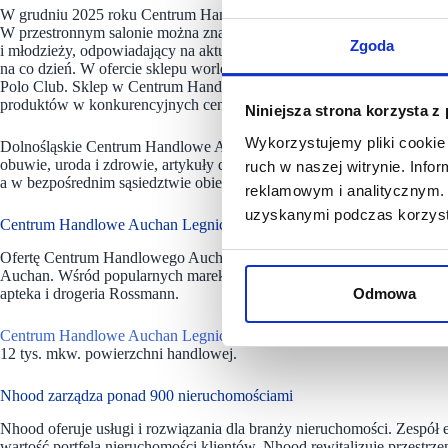
W grudniu 2025 roku Centrum Handlowe Auchan Legnica powiększyło 
W przestronnym salonie można znaleźć szeroki asortyment odzieży i ob
Zgoda
i młodzieży, odpowiadający na aktualne trendy rynkowe i potrzeby k
na co dzień. W ofercie sklepu worldbox dostępne są kolekcje marek R
Polo Club. Sklep w Centrum Handlowym Auchan Legnica jest atrakc
produktów w konkurencyjnych cenach.
Niniejsza strona korzysta z
Wykorzystujemy pliki cookie 
Dolnośląskie Centrum Handlowe Auchan Legnica oferuje wygodne zakup
obuwie, uroda i zdrowie, artykuły dla zwierząt oraz usługi. Na terenie
ruch w naszej witrynie. Inf
a w bezpośrednim sąsiedztwie obiektu mieści się sklep sportowy Decat
reklamowym i analitycznym. 
uzyskanymi podczas korzysta
Centrum Handlowe Auchan Legnica ma blisko 30 najemców
Ofertę Centrum Handlowego Auchan Legnica tworzy blisko 30 sklepów
Auchan. Wśród popularnych marek odzieżowych i obuwniczych znajduj
apteka i drogeria Rossmann.
Odmowa
Centrum Handlowe Auchan Legnica
mieści się w Legnicy, przy ul. 
12 tys. mkw. powierzchni handlowej.
Nhood zarządza ponad 900 nieruchomościami
Nhood oferuje usługi i rozwiązania dla branży nieruchomości. Zespół
wartość portfela nieruchomości klientów. Nhood rewitalizuje przestrze