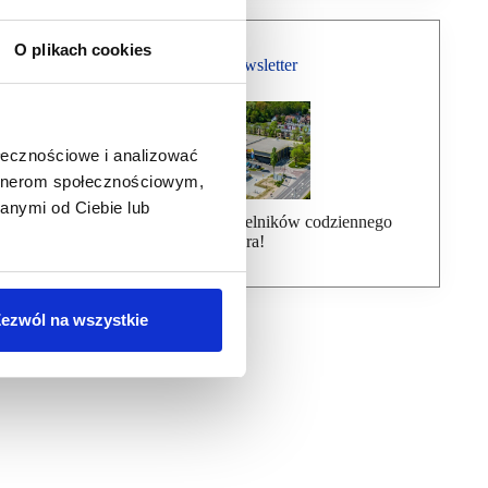
O plikach cookies
Bezpłatny Newsletter
ołecznościowe i analizować
artnerom społecznościowym,
anymi od Ciebie lub
Dołącz do ponad 7000 czytelników codziennego
newslettera!
ezwól na wszystkie