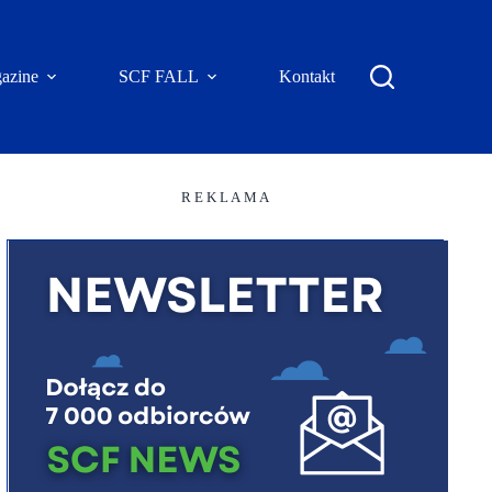
azine
SCF FALL
Kontakt
R E K L A M A