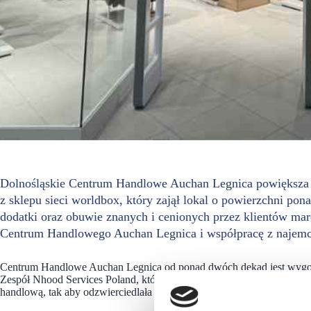
Dolnośląskie Centrum Handlowe Auchan Legnica powiększa g
z sklepu sieci worldbox, który zajął lokal o powierzchni po
dodatki oraz obuwie znanych i cenionych przez klientów mar
Centrum Handlowego Auchan Legnica i współpracę z najemc
Centrum Handlowe Auchan Legnica od ponad dwóch dekad jest wygod
Zespół Nhood Services Poland, który zarządza obiektem i odpowiada z
handlową, tak aby odzwierciedlała oczekiwania klientów.