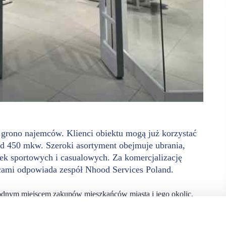
rono najemców. Klienci obiektu mogą już korzystać
nad 450 mkw. Szeroki asortyment obejmuje ubrania,
ek sportowych i casualowych. Za komercjalizację
ami odpowiada zespół Nhood Services Poland.
nym miejscem zakupów mieszkańców miasta i jego okolic.
a jego komercjalizację rozwija dostępną w tym miejscu ofertę