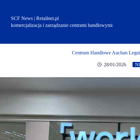
Przejdź
do
treści
SCF News | Retailnet.pl
komercjalizacja i zarządzanie centrami handlowymi
Centrum Handlowe Auchan Legnic
28/01/2026
N