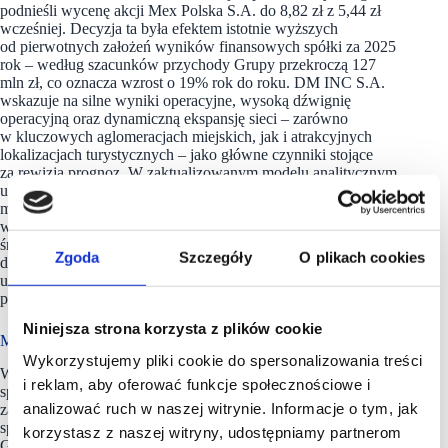
podnieśli wycenę akcji Mex Polska S.A. do 8,82 zł z 5,44 zł
wcześniej. Decyzja ta była efektem istotnie wyższych
od pierwotnych założeń wyników finansowych spółki za 2025
rok – według szacunków przychody Grupy przekroczą 127
mln zł, co oznacza wzrost o 19% rok do roku. DM INC S.A.
wskazuje na silne wyniki operacyjne, wysoką dźwignię
operacyjną oraz dynamiczną ekspansję sieci – zarówno
w kluczowych aglomeracjach miejskich, jak i atrakcyjnych
lokalizacjach turystycznych – jako główne czynniki stojące
za rewizją prognoz. W zaktualizowanym modelu analitycznym
uwzględniono m.in. szybsze tempo rozwoju sieci, poprawę
marż oraz trwałą poprawę ekonomiki modelu biznesowego,
w tym wyższe wolne przepływy pieniężne i obniżenie
średnioważonego kosztu kapitału (WACC) z 14,55%
Zgoda
Szczegóły
O plikach cookies
do 13,45%. Zgodnie z prognozami DM INC S.A., przy
utrzymaniu obecnej strategii ekspansji liczba lokali Grupy może
przekroczyć 90 punktów do końca 2029 roku.
Niniejsza strona korzysta z plików cookie
Mex Polska ma w portfolio ponad 60 lokali gastronomicznych
Wykorzystujemy pliki cookie do spersonalizowania treści
W skład Grupy Kapitałowej
Mex Polska
wchodzi kilkadziesiąt
i reklam, aby oferować funkcje społecznościowe i
spółek powiązanych organizacyjnie i kapitałowo.
Grupa
analizować ruch w naszej witrynie. Informacje o tym, jak
zarządza ponad 60 lokalami gastronomicznymi. Od 2012 roku
spółka Mex Polska S.A. jest notowana na Głównym Rynku
korzystasz z naszej witryny, udostępniamy partnerom
Giełdy Papierów Wartościowych (GPW) w Warszawie.