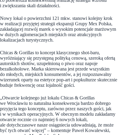
co potwierdza konsekwentną realizację strategii wzrostu
i zwiększania skali działalności.
Nowy lokal o powierzchni 121 mkw. stanowi kolejny krok
w realizacji przyjętej strategii ekspansji Grupy Mex Polska,
zakładającej rozwój marek o wysokim potencjale marżowym
w dużych aglomeracjach miejskich oraz atrakcyjnych
lokalizacjach turystycznych.
Chicas & Gorillas to koncept klasycznego shot-baru,
wyróżniający się przystępną polityką cenową, szeroką ofertą
autorskich shotów, uzupełnioną o piwo oraz napoje
bezalkoholowe. Marka skierowana jest przede wszystkim
do młodych, miejskich konsumentów, a jej rozpoznawalny
wizerunek oparty na estetyce pop-art i popkulturze skutecznie
buduje frekwencję oraz lojalność gości.
„Otwarcie kolejnego już lokalu Chicas & Gorillas
we Wrocławiu to naturalna konsekwencja bardzo dobrego
przyjęcia tego konceptu, zarówno przez naszych gości, jak
i w wynikach operacyjnych. W obecnym modelu zakładamy
otwarcie rocznie co najmniej 6 nowych lokali,
ale dotychczasowe nasze osiągniecia udowadniają, że może
być tych otwarć więcej” – komentuje Paweł Kowalewski,