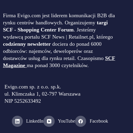
Firma Evigo.com jest liderem komunikacji B2B dla
rynku centrów handlowych. Organizujemy
targi
SCF - Shopping Center Forum
. Jesteśmy
wydawcą portalu SCF News | Retailnet.pl, którego
codzienny newsletter
dociera do ponad 6000
odbiorców: najemców, deweloperów oraz
dostawców usług dla rynku retail. Czasopismo
SCF
Magazine
ma ponad 3000 czytelników.
Evigo.com sp. z o.o. sp.k.
ul. Klimczaka 1, 02-797 Warszawa
NIP 5252633492
LinkedIn
YouTube
Facebook