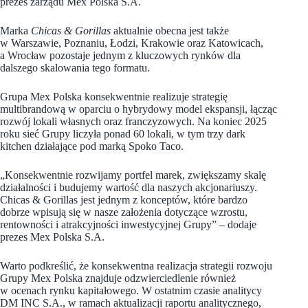
prezes zarządu Mex Polska S.A.
Marka
Chicas & Gorillas
aktualnie obecna jest także
w Warszawie, Poznaniu, Łodzi, Krakowie oraz Katowicach,
a Wrocław pozostaje jednym z kluczowych rynków dla
dalszego skalowania tego formatu.
Grupa Mex Polska konsekwentnie realizuje strategię
multibrandową w oparciu o hybrydowy model ekspansji, łącząc
rozwój lokali własnych oraz franczyzowych. Na koniec 2025
roku sieć Grupy liczyła ponad 60 lokali, w tym trzy dark
kitchen działające pod marką Spoko Taco.
„Konsekwentnie rozwijamy portfel marek, zwiększamy skalę
działalności i budujemy wartość dla naszych akcjonariuszy.
Chicas & Gorillas jest jednym z konceptów, które bardzo
dobrze wpisują się w nasze założenia dotyczące wzrostu,
rentowności i atrakcyjności inwestycyjnej Grupy” – dodaje
prezes Mex Polska S.A.
Warto podkreślić, że konsekwentna realizacja strategii rozwoju
Grupy Mex Polska znajduje odzwierciedlenie również
w ocenach rynku kapitałowego. W ostatnim czasie analitycy
DM INC S.A., w ramach aktualizacji raportu analitycznego,