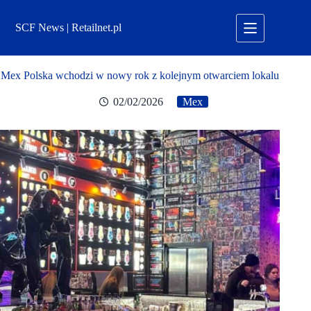
Przejdź
do
SCF News | Retailnet.pl
treści
Mex Polska wchodzi w nowy rok z kolejnym otwarciem lokalu
02/02/2026
Mex