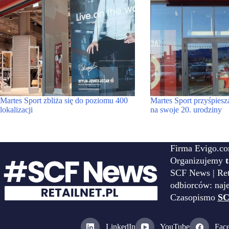
Martes Sport zbliża się do poziomu 400
Martes Sport przyśpiesz
lokalizacji
na swoje 20. urodziny
Firma Evigo.co
Organizujemy
SCF News | Reta
odbiorców: naj
Czasopismo
SC
LinkedIn
YouTube
Fac