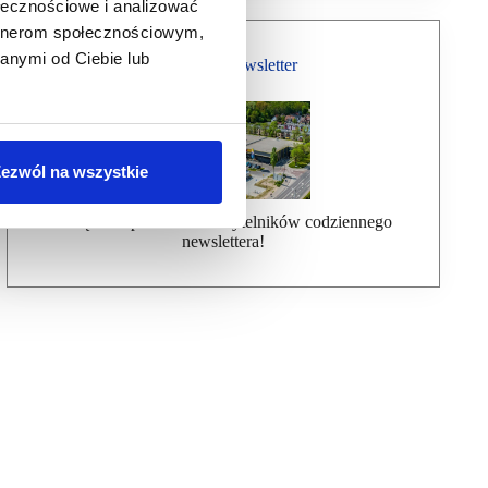
ołecznościowe i analizować
artnerom społecznościowym,
anymi od Ciebie lub
Bezpłatny Newsletter
ezwól na wszystkie
Dołącz do ponad 7000 czytelników codziennego
newslettera!