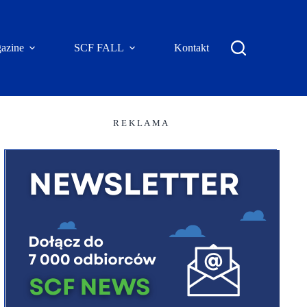
azine
SCF FALL
Kontakt
R E K L A M A