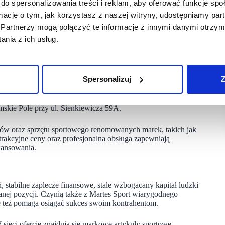
do spersonalizowania treści i reklam, aby oferować funkcje sp
ormacje o tym, jak korzystasz z naszej witryny, udostępniamy p
ugofalowej strategii Martes Sport, łącząc nowoczesne
Partnerzy mogą połączyć te informacje z innymi danymi otrzym
nia z ich usług.
spansję sieci sprzedaży stacjonarnej. W najbliższym czasie
Spersonalizuj
Z
i będą mogli odwiedzić nowy sklep Martes Sport
 Nowa lokalizacja została otwarta też w Przemyślu. Od 16
m w Parku Handlowym S1 przy ul. Lwowskiej 36.
skie Pole przy ul. Sienkiewicza 59A.
riów oraz sprzętu sportowego renomowanych marek, takich jak
rakcyjne ceny oraz profesjonalna obsługa zapewniają
wansowania.
, stabilne zaplecze finansowe, stale wzbogacany kapitał ludzki
anej pozycji. Czynią także z Martes Sport wiarygodnego
le też pomaga osiągać sukces swoim kontrahentom.
ieci ofercie znajdują się markowe artykuły sportowe