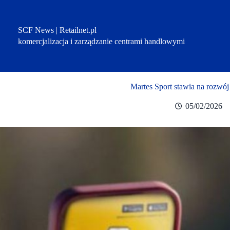
Przejdź
do
treści
SCF News | Retailnet.pl
komercjalizacja i zarządzanie centrami handlowymi
Martes Sport stawia na rozwó
05/02/2026