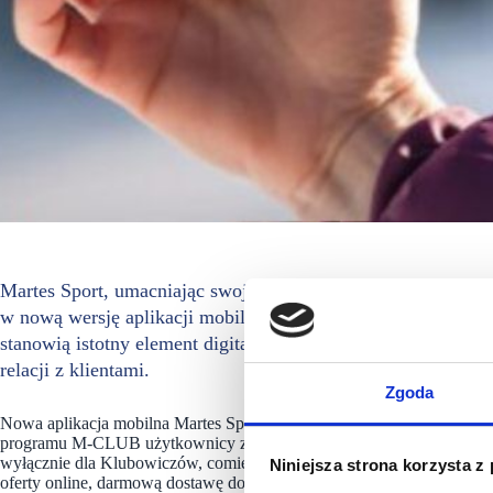
Martes Sport, umacniając swoją pozycję na rynku oraz konsek
w nową wersję aplikacji mobilnej oraz odświeżony progra
stanowią istotny element digitalizacji marki i mają na cel
relacji z klientami.
Zgoda
Nowa aplikacja mobilna Martes Sport oferuje użytkownikom szereg f
programu M-CLUB użytkownicy zyskują: intuicyjną i wygodną w obs
wyłącznie dla Klubowiczów, comiesięczny kupon -30% na jeden produ
Niniejsza strona korzysta z
oferty online, darmową dostawę do sklepów stacjonarnych przy zamówi