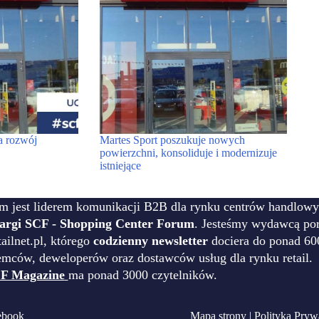
a rozwój
Martes Sport poszukuje nowych
powierzchni, konsoliduje i modernizuje
istniejące
m jest liderem komunikacji B2B dla rynku centrów handlowy
targi SCF - Shopping Center Forum
. Jesteśmy wydawcą por
ilnet.pl, którego
codzienny newsletter
dociera do ponad 60
emców, deweloperów oraz dostawców usług dla rynku retail.
F Magazine
ma ponad 3000 czytelników.
ebook
Mapa strony
|
Polityka Pryw