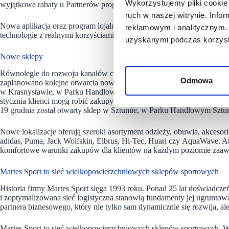
Wykorzystujemy pliki cookie 
wyjątkowe rabaty u Partnerów programu M-CLUB.
ruch w naszej witrynie. Inf
Nowa aplikacja oraz program lojalnościowy stanowią ważny element dł
reklamowym i analitycznym. 
technologie z realnymi korzyściami dla klientów.
uzyskanymi podczas korzysta
Nowe sklepy
Równolegle do rozwoju kanałów cyfrowych, Martes Sport kontynuuje ek
Odmowa
zaplanowano kolejne otwarcia nowych sklepów. Od 24 stycznia klienc
w Krasnystawie, w Parku Handlowym Smart Park przy ul. Polewanej 2.
stycznia klienci mogą robić zakupy w nowym sklepie zlokalizowany
19 grudnia został otwarty sklep w Sztumie, w Parku Handlowym Sztum
Nowe lokalizacje oferują szeroki asortyment odzieży, obuwia, akceso
adidas, Puma, Jack Wolfskin, Elbrus, Hi-Tec, Huari czy AquaWave. At
komfortowe warunki zakupów dla klientów na każdym poziomie zaa
Martes Sport to sieć wielkopowierzchniowych sklepów sportowych
Historia firmy Martes Sport sięga 1993 roku. Ponad 25 lat doświadczeń
i zoptymalizowana sieć logistyczna stanowią fundamenty jej ugruntow
partnera biznesowego, który nie tylko sam dynamicznie się rozwija, a
Martes Sport to sieć wielkopowierzchniowych sklepów sportowych. W s