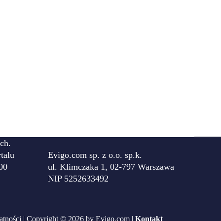
ch.
talu
Evigo.com sp. z o.o. sp.k.
00
ul. Klimczaka 1, 02-797 Warszawa
NIP 5252633492
atności
| Copyright © 2026 by Evigo.com |
Kontakt