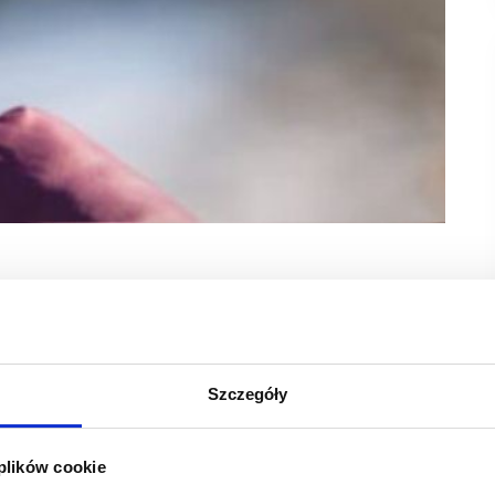
wentnie realizując strategię rozwoju, zainwestował
m lojalnościowy M-CLUB. Wdrożone rozwiązania
u zwiększenie komfortu zakupowego oraz wzmocnienie
Szczegóły
unkcjonalności wspierających codzienne zakupy. W ramach
łudze aplikację, dedykowane kupony zniżkowe dostępne
kt w sklepach stacjonarnych, wygodny dostęp do szerokiej
 plików cookie
eniach od 149,99 zł, paragony dostępne w aplikacji,