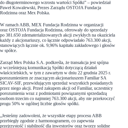
do długoterminowego wzrostu wartości Spółki” – powiedział
Paweł Kowalewski, Prezes Zarządu OSTOJA Fundacja
Rodzinna oraz Mex Polska.
W ramach ABB, MEX Fundacja Rodzinna w organizacji
oraz OSTOJA Fundacja Rodzinna, oferowały do sprzedaży
po 381.650 zdematerializowanych akcji zwykłych na okaziciela
każdy z akcjonariuszy, co łącznie odpowiadało 763.300 akcji,
stanowiących łącznie ok. 9,96% kapitału zakładowego i głosów
w spółce.
Zarząd Mex Polska S.A. podkreśla, że transakcja jest spójna
z wcześniejszą komunikacją Spółki dotyczącą działań
właścicielskich, w tym z zawartym w dniu 22 grudnia 2025 r.
porozumieniem ze znaczącym akcjonariuszem Familiar SA
SICAV-SIF, przewidującym sprzedaż wszystkich posiadanych
przez niego akcji. Przed zakupem akcji od Familiar, uczestnicy
porozumienia wraz z podmiotami powiązanymi sprzedadzą
osobom trzecim co najmniej 763.300 akcji, aby nie przekroczyć
progu 50% w ogólnej liczbie głosów spółki.
„Jesteśmy zadowoleni, że wszystkie etapy procesu ABB
przebiegły zgodnie z harmonogramem, co zapewnia
przejrzystość i stabilność dla inwestorów oraz tworzy solidne