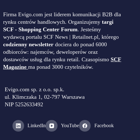
Firma Evigo.com jest liderem komunikacji B2B dla
rynku centrów handlowych. Organizujemy
targi
SCF - Shopping Center Forum
. Jesteśmy
wydawcą portalu SCF News | Retailnet.pl, którego
codzienny newsletter
dociera do ponad 6000
odbiorców: najemców, deweloperów oraz
dostawców usług dla rynku retail. Czasopismo
SCF
Magazine
ma ponad 3000 czytelników.
Evigo.com sp. z o.o. sp.k.
ul. Klimczaka 1, 02-797 Warszawa
NIP 5252633492
LinkedIn
YouTube
Facebook