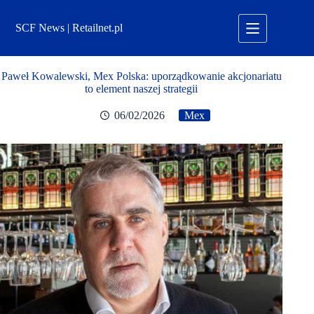
Przejdź
do
SCF News | Retailnet.pl
treści
Paweł Kowalewski, Mex Polska: uporządkowanie akcjonariatu
to element naszej strategii
06/02/2026
Mex