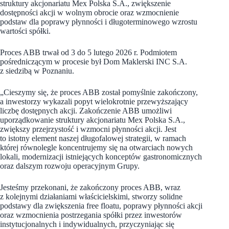
struktury akcjonariatu Mex Polska S.A., zwiększenie
dostępności akcji w wolnym obrocie oraz wzmocnienie
podstaw dla poprawy płynności i długoterminowego wzrostu
wartości spółki.
Proces ABB trwał od 3 do 5 lutego 2026 r. Podmiotem
pośredniczącym w procesie był Dom Maklerski INC S.A.
z siedzibą w Poznaniu.
„Cieszymy się, że proces ABB został pomyślnie zakończony,
a inwestorzy wykazali popyt wielokrotnie przewyższający
liczbę dostępnych akcji. Zakończenie ABB umożliwi
uporządkowanie struktury akcjonariatu Mex Polska S.A.,
zwiększy przejrzystość i wzmocni płynności akcji. Jest
to istotny element naszej długofalowej strategii, w ramach
której równolegle koncentrujemy się na otwarciach nowych
lokali, modernizacji istniejących konceptów gastronomicznych
oraz dalszym rozwoju operacyjnym Grupy.
Jesteśmy przekonani, że zakończony proces ABB, wraz
z kolejnymi działaniami właścicielskimi, stworzy solidne
podstawy dla zwiększenia free floatu, poprawy płynności akcji
oraz wzmocnienia postrzegania spółki przez inwestorów
instytucjonalnych i indywidualnych, przyczyniając się