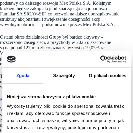
podstawy do dalszego rozwoju Mex Polska S.A. Kolejnym
krokiem będzie zakup akcji od znaczącego akcjonariusza
Familiar SA SICAV-SIF, co pozwoli na dalsze uporządkowanie
struktury akcjonariatu i zwiększenie dostępności akcji
w wolnym obrocie” – podsumowuje prezes Mex Polska S.A.
Ostatni okres działalności Grupy był bardzo aktywny –
rozszerzono zasięg sieci, a przychody w 2025 r. szacowane
są na ponad 127 mln zł, co oznacza wzrost o 19,05% r/r.
W listopadzie 2025 r. Zarząd uchwalił politykę dywidendową,
przewidującą wypłatę co najmniej 30% zysku netto za dany rok
obrotowy, począwszy od wyniku za 2025 r.
Zgoda
Szczegóły
O plikach cookies
Tempo ekspansji sieci utrzymuje się na poziomie co najmniej 6
nowych lokali rocznie, a pierwszym otwarciem Grupy
w 2026 r. był kolejny lokal Chicas & Gorillas we Wrocławiu.
Niniejsza strona korzysta z plików cookie
Mex Polska ma w portfolio 60 lokali
Wykorzystujemy pliki cookie do spersonalizowania treści
W skład Grupy Kapitałowej
Mex Polska
wchodzi kilkadziesiąt
i reklam, aby oferować funkcje społecznościowe i
spółek powiązanych organizacyjnie i kapitałowo. Grupa
zarządza ponad 60 lokalami gastronomicznymi. Od 2012 roku
analizować ruch w naszej witrynie. Informacje o tym, jak
spółka
Mex Polska
S.A. jest notowana na Głównym Rynku
korzystasz z naszej witryny, udostępniamy partnerom
Giełdy Papierów Wartościowych (GPW) w Warszawie.