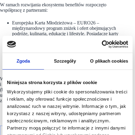
W ramach rozwijania ekosystemu benefitów rozpoczęto
współpracę z partnerami:
Europejska Karta Młodzieżowa – EURO26 –
międzynarodowy program zniżek i ofert obejmujących
podróże, kulinaria, edukację i lifestyle. Posiadacze karty
w wieku 5–30 lat otrzymują 50 zł zniżki na zakupy
w salonach stacjonarnych, sklepie online i aplikacji
ESOTIQ (przy minimalnej wartości koszyka 250 zł).
Supersonic Food – marka funkcjonalnej żywności
Zgoda
Szczegóły
O plikach cookies
wspierająca wygodę i dobre nawyki, z naciskiem
na wysoką jakość.
Współpraca z EURO26 łączy ubezpieczenie podróżne
Niniejsza strona korzysta z plików cookie
i międzynarodowe zniżki z ofertą produktową marki
ESOTIQ
(bielizna i odzież), tworząc program, który zwiększa wartość
Wykorzystujemy pliki cookie do spersonalizowania treści
uczestnictwa, nagradza zaangażowanie i rozwija się wraz
i reklam, aby oferować funkcje społecznościowe i
z potrzebami użytkowników.
analizować ruch w naszej witrynie. Informacje o tym, jak
korzystasz z naszej witryny, udostępniamy partnerom
społecznościowym, reklamowym i analitycznym.
Partnerzy mogą połączyć te informacje z innymi danymi