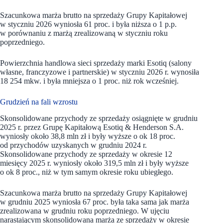
Szacunkowa marża brutto na sprzedaży Grupy Kapitałowej
w styczniu 2026 wyniosła 61 proc. i była niższa o 1 p.p.
w porównaniu z marżą zrealizowaną w styczniu roku
poprzedniego.
Powierzchnia handlowa sieci sprzedaży marki Esotiq (salony
własne, franczyzowe i partnerskie) w styczniu 2026 r. wynosiła
18 254 mkw. i była mniejsza o 1 proc. niż rok wcześniej.
Grudzień na fali wzrostu
Skonsolidowane przychody ze sprzedaży osiągnięte w grudniu
2025 r. przez Grupę Kapitałową Esotiq & Henderson S.A.
wyniosły około 38,8 mln zł i były wyższe o ok 18 proc.
od przychodów uzyskanych w grudniu 2024 r.
Skonsolidowane przychody ze sprzedaży w okresie 12
miesięcy 2025 r. wyniosły około 319,5 mln zł i były wyższe
o ok 8 proc., niż w tym samym okresie roku ubiegłego.
Szacunkowa marża brutto na sprzedaży Grupy Kapitałowej
w grudniu 2025 wyniosła 67 proc. była taka sama jak marża
zrealizowana w grudniu roku poprzedniego. W ujęciu
narastającym skonsolidowana marża ze sprzedaży w okresie