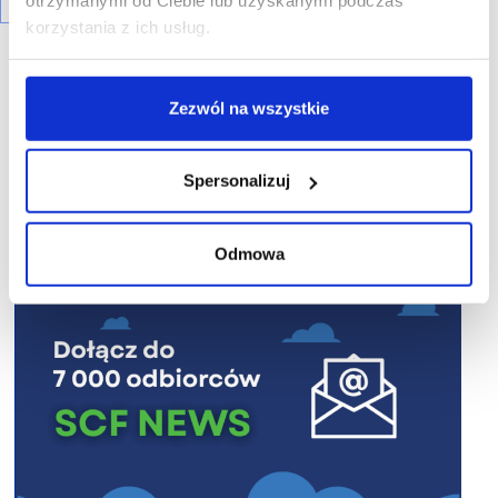
otrzymanymi od Ciebie lub uzyskanymi podczas
korzystania z ich usług.
Zezwól na wszystkie
R E K L A M A
Spersonalizuj
Odmowa