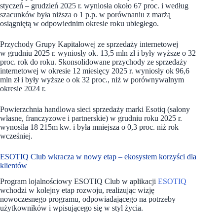
styczeń – grudzień 2025 r. wyniosła około 67 proc. i według
szacunków była niższa o 1 p.p. w porównaniu z marżą
osiągniętą w odpowiednim okresie roku ubiegłego.
Przychody Grupy Kapitałowej ze sprzedaży internetowej
w grudniu 2025 r. wyniosły ok. 13,5 mln zł i były wyższe o 32
proc. rok do roku. Skonsolidowane przychody ze sprzedaży
internetowej w okresie 12 miesięcy 2025 r. wyniosły ok 96,6
mln zł i były wyższe o ok 32 proc., niż w porównywalnym
okresie 2024 r.
Powierzchnia handlowa sieci sprzedaży marki Esotiq (salony
własne, franczyzowe i partnerskie) w grudniu roku 2025 r.
wynosiła 18 215m kw. i była mniejsza o 0,3 proc. niż rok
wcześniej.
ESOTIQ Club wkracza w nowy etap – ekosystem korzyści dla
klientów
Program lojalnościowy ESOTIQ Club w aplikacji
ESOTIQ
wchodzi w kolejny etap rozwoju, realizując wizję
nowoczesnego programu, odpowiadającego na potrzeby
użytkowników i wpisującego się w styl życia.