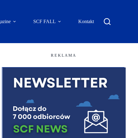
azine
SCF FALL
Kontakt
R E K L A M A