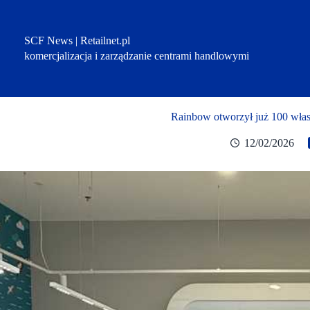
Przejdź
do
treści
SCF News | Retailnet.pl
komercjalizacja i zarządzanie centrami handlowymi
Rainbow otworzył już 100 wła
12/02/2026