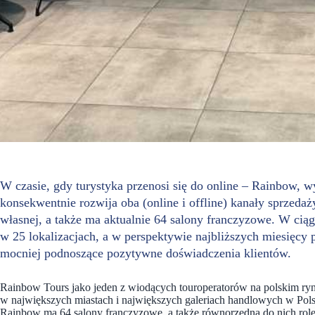
W czasie, gdy turystyka przenosi się do online – Rainbow, w
konsekwentnie rozwija oba (online i offline) kanały sprzedaż
własnej, a także ma aktualnie 64 salony franczyzowe. W cią
w 25 lokalizacjach, a w perspektywie najbliższych miesięcy 
mocniej podnoszące pozytywne doświadczenia klientów.
Rainbow Tours jako jeden z wiodących touroperatorów na polskim ry
w największych miastach i największych galeriach handlowych w Pols
Rainbow ma 64 salony franczyzowe, a także równorzędną do nich rolę 