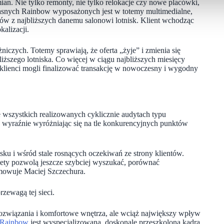
ian. Nie tylko remonty, nie tylko relokacje czy nowe placówki,
łasnych Rainbow wyposażonych jest w totemy multimedialne,
otów z najbliższych danemu salonowi lotnisk. Klient wchodząc
alizacji.
iczych. Totemy sprawiają, że oferta „żyje” i zmienia się
iższego lotniska. Co więcej w ciągu najbliższych miesięcy
klienci mogli finalizować transakcję w nowoczesny i wygodny
 wszystkich realizowanych cyklicznie audytach typu
, wyraźnie wyróżniając się na tle konkurencyjnych punktów
u i wśród stale rosnących oczekiwań ze strony klientów.
lety pozwolą jeszcze szybciej wyszukać, porównać
mowuje Maciej Szczechura.
rzewagą tej sieci.
rozwiązania i komfortowe wnętrza, ale wciąż największy wpływ
Rainbow
jest wyspecjalizowana, doskonale przeszkolona kadra