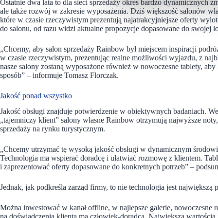
Ostatnie dwa lata to dla sieci sprzedaży okres bardzo dynamicznych zm
ale także rozwój w zakresie wyposażenia. Dziś większość salonów w
które w czasie rzeczywistym prezentują najatrakcyjniejsze oferty wyl
do salonu, od razu widzi aktualne propozycje dopasowane do swojej lok
„Chcemy, aby salon sprzedaży Rainbow był miejscem inspiracji podróżn
w czasie rzeczywistym, prezentując realne możliwości wyjazdu, z najbl
nasze salony zostaną wyposażone również w nowoczesne tablety, aby 
sposób” – informuje Tomasz Florczak.
Jakość ponad wszystko
Jakość obsługi znajduje potwierdzenie w obiektywnych badaniach. We
„tajemniczy klient” salony własne Rainbow otrzymują najwyższe noty
sprzedaży na rynku turystycznym.
„Chcemy utrzymać tę wysoką jakość obsługi w dynamicznym środowisk
Technologia ma wspierać doradcę i ułatwiać rozmowę z klientem. Tab
i zaprezentować oferty dopasowane do konkretnych potrzeb” – podsu
Jednak, jak podkreśla zarząd firmy, to nie technologia jest największą p
Można inwestować w kanał offline, w najlepsze galerie, nowoczesne 
na doświadczenia klienta ma człowiek-doradca. Największą wartością