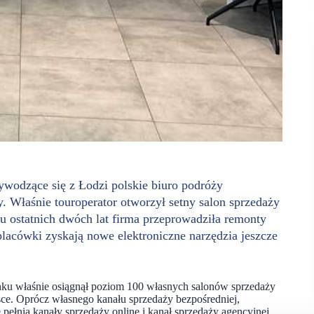
ywodzące się z Łodzi polskie biuro podróży
y. Właśnie touroperator otworzył setny salon sprzedaży
gu ostatnich dwóch lat firma przeprowadziła remonty
placówki zyskają nowe elektroniczne narzędzia jeszcze
nku właśnie osiągnął poziom 100 własnych salonów sprzedaży
ce. Oprócz własnego kanału sprzedaży bezpośredniej,
pełnią kanały sprzedaży online i kanał sprzedaży agencyjnej.