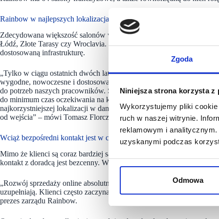
Rainbow w najlepszych lokalizacjach
Zdecydowana większość salonów własnych Rainbow ulokowana jest w
Łódź, Złote Tarasy czy Wroclavia. Takie lokalizacje zapewniają dużą 
dostosowaną infrastrukturę.
Zgoda
„Tylko w ciągu ostatnich dwóch lat aż 1/4 naszych salonów przeszła
wygodne, nowoczesne i dostosowane do zmieniających się oczekiwań 
do potrzeb naszych pracowników. Stopniowo zwiększamy również licz
Niniejsza strona korzysta z
do minimum czas oczekiwania na kontakt z doradcą. Wiele salonów ta
Wykorzystujemy pliki cookie 
najkorzystniejszej lokalizacji w danej przestrzeni, często zmieniamy lo
od wejścia”
–
mówi Tomasz Florczak, dyrektor Działu Sprzedaży w R
ruch w naszej witrynie. Inf
reklamowym i analitycznym. 
Wciąż bezpośredni kontakt jest w cenie
uzyskanymi podczas korzysta
Mimo że klienci są coraz bardziej samodzielni w kwestii zakupów, cora
kontakt z doradcą jest bezcenny. Wciąż spore grono klientów Rainbow
Odmowa
„Rozwój sprzedaży online absolutnie nie oznacza spadku znaczenia sa
uzupełniają. Klienci często zaczynają poszukiwania w internecie, a fi
prezes zarządu Rainbow.