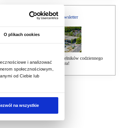
Bezpłatny Newsletter
O plikach cookies
Dołącz do ponad 7000 czytelników codziennego
ołecznościowe i analizować
newslettera!
artnerom społecznościowym,
anymi od Ciebie lub
ezwól na wszystkie