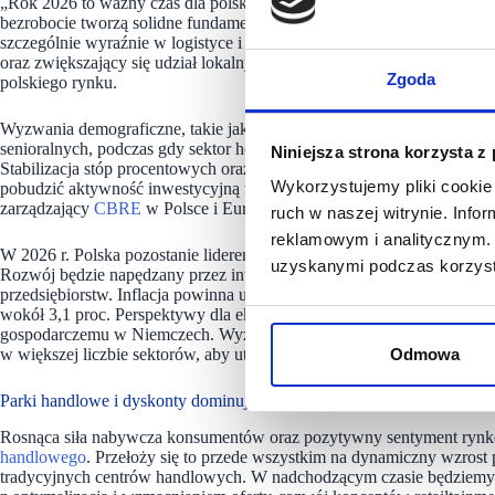
„Rok 2026 to ważny czas dla polskiego rynku nieruchomości komercyjny
bezrobocie tworzą solidne fundamenty dla dalszego rozwoju. Kluczowym
szczególnie wyraźnie w logistyce i biurach. Dobre podstawy do wykorz
oraz zwiększający się udział lokalnych inwestorów, sięgający jednej pią
Zgoda
polskiego rynku.
Wyzwania demograficzne, takie jak starzejące się społeczeństwo, ot
senioralnych, podczas gdy sektor hotelowy korzysta z poprawionych w
Niniejsza strona korzysta z
Stabilizacja stóp procentowych oraz zmniejszająca się różnica w ocz
Wykorzystujemy pliki cookie 
pobudzić aktywność inwestycyjną we wszystkich sektorach nieruchom
zarządzający
CBRE
w Polsce i Europie Środkowo-Wschodniej.
ruch w naszej witrynie. Inf
reklamowym i analitycznym. 
W 2026 r. Polska pozostanie liderem wzrostu gospodarczego w Euro
uzyskanymi podczas korzysta
Rozwój będzie napędzany przez inwestycje sektora publicznego pocho
przedsiębiorstw. Inflacja powinna utrzymać się w celu NBP, w skali rok
wokół 3,1 proc. Perspektywy dla eksportu poprawią się w porównani
gospodarczemu w Niemczech. Wyzwaniem dla Polski w 2026 r. będzie 
Odmowa
w większej liczbie sektorów, aby utrzymać konkurencyjność i zwięks
Parki handlowe i dyskonty dominują
Rosnąca siła nabywcza konsumentów oraz pozytywny sentyment rynk
handlowego
. Przełoży się to przede wszystkim na dynamiczny wzrost 
tradycyjnych centrów handlowych. W nadchodzącym czasie będziemy 