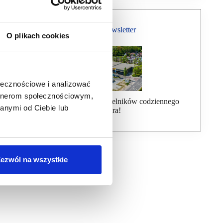
Bezpłatny Newsletter
O plikach cookies
ołecznościowe i analizować
artnerom społecznościowym,
Dołącz do ponad 7000 czytelników codziennego
anymi od Ciebie lub
newslettera!
ezwól na wszystkie