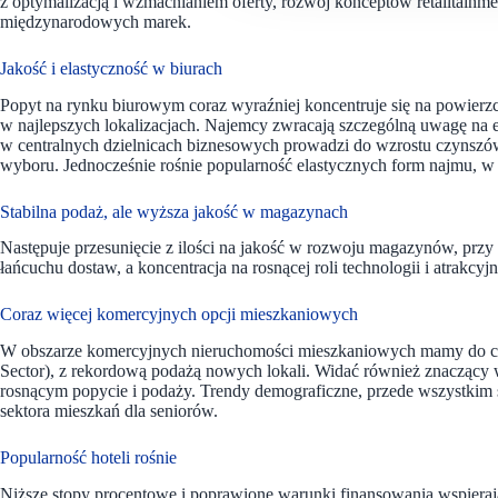
z optymalizacją i wzmacnianiem oferty, rozwój konceptów retailtainme
międzynarodowych marek.
Jakość i elastyczność w biurach
Popyt na rynku biurowym coraz wyraźniej koncentruje się na powierzc
w najlepszych lokalizacjach. Najemcy zwracają szczególną uwagę na e
w centralnych dzielnicach biznesowych prowadzi do wzrostu czynszów
wyboru. Jednocześnie rośnie popularność elastycznych form najmu, w
Stabilna podaż, ale wyższa jakość w magazynach
Następuje przesunięcie z ilości na jakość w rozwoju magazynów, przy 
łańcuchu dostaw, a koncentracja na rosnącej roli technologii i atrakcy
Coraz więcej komercyjnych opcji mieszkaniowych
W obszarze komercyjnych nieruchomości mieszkaniowych mamy do czy
Sector), z rekordową podażą nowych lokali. Widać również znaczący
rosnącym popycie i podaży. Trendy demograficzne, przede wszystkim s
sektora mieszkań dla seniorów.
Popularność hoteli rośnie
Niższe stopy procentowe i poprawione warunki finansowania wspieraj