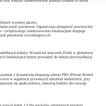
nt oraz większe zainteresowanie polskim rynkiem ze strony
hniach wysokiej jakości,
lastyczność przestrzeni. Ograniczona dostępność powierzchni
 i zwiększonego zainteresowania lokalizacjami drugiego
 tym przestrzeni coworkingowych.
stabilizacji podaży. Wzrasta też znaczenie Polski w globalnym
jnych lokalizacjach będzie prowadzić do dalszej dywersyfikacji.
nienia z dynamiczną ekspansją sektora PRS (Private Rented
 wzrost w segmencie prywatnych mieszkań studenckich, przy
tarzenie się społeczeństwa, stanowią bodziec dla rozwoju
ą rozwój hoteli. Liczba noclegów udzielonych turystom