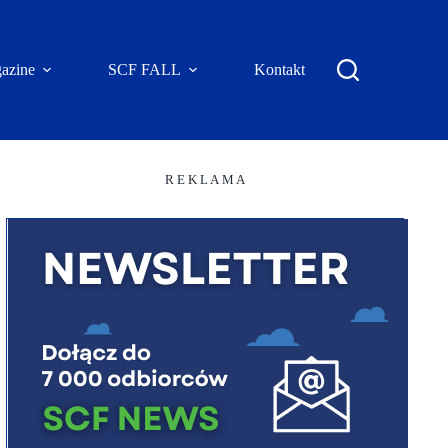
azine
SCF FALL
Kontakt
R E K L A M A