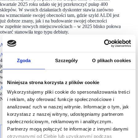
kwartale 2025 roku udało się jej przekroczyć pułap 400
sklepów. W swoich działaniach dyskonter stawia zarówno
na wzmacnianie swojej obecności tam, gdzie szyld ALDI jest
już dobrze znany, jak i na budowanie swojej obecności
w zupełnie nowych miejscowościach – w 2025 blisko połowa
otwarć stanowiła tego typu debiuty.
ALDI posiada w Polsce ponad 400 sklepów
ALDI
w Polsce posiada ponad 400 sklepów i zatrudnia około
Zgoda
Szczegóły
O plikach cookies
4800 pracowników. Spółka jest częścią Grupy ALDI Nord –
jednego z wiodących międzynarodowych detalistów,
działającego w ośmiu krajach Europy. Spółka oferuje klientom
w dziewięciu krajach europejskich wysokiej jakości produkty
Niniejsza strona korzysta z plików cookie
w najniższej możliwej cenie. Kluczem do sukcesu Grupy
ALDI Nord
jest zespół ponad 86 000 pracowników
Wykorzystujemy pliki cookie do spersonalizowania treści
zatrudnionych w Belgii, Francji, Niemczech, Luksemburgu,
Niderlandach, Polsce, Portugalii i Hiszpanii.
i reklam, aby oferować funkcje społecznościowe i
analizować ruch w naszej witrynie. Informacje o tym, jak
korzystasz z naszej witryny, udostępniamy partnerom
społecznościowym, reklamowym i analitycznym.
Partnerzy mogą połączyć te informacje z innymi danymi
otrzymanymi od Ciebie lub uzyskanymi podczas