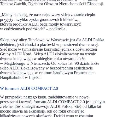
Tomasz Gawlik, Dyrektor Obszaru Nieruchomości i Ekspansji.
„Mamy nadzieję, że nasz najnowszy sklep zostanie ciepło
przyjęty i szybko zyska grono swoich klientów,
którym produkty ALDI będą mogły towarzyszyć
w codziennych podróżach” – podkreśla.
Sklep przy ulicy Tunelowej w Warszawie jest dla ALDI Polska
debiutem, jeśli chodzi o placówki w przestrzeni dworcowej.
Sieć może w tym zakresie korzystać jednak z doświadczeń
Grupy ALDI Nord, Sklep ALDI zlokalizowany na terenie
dworca kolejowego w ubiegłym roku otwarto także
w Magdeburgu w Niemczech. Od końca lat ’90 działa także
sklep ALDI zlokalizowany w bezpośrednim sąsiedztwie
dworca kolejowego, w centrum handlowym Promenaden
Hauptbahnhof w Lipsku.
W formacie ALDI COMPACT 2.0
W przypadku naszego kraju, zadebiutowanie w nowej
przestrzeni i rozwój formatu ALDI COMPACT 2.0 jest jednym
z elementów strategii rozwoju ALDI Polska. Sieć od kilku lat
mocno stawia na ekspansję, rok do roku otwierając
kilkadziesiąt nowych placówek. Dzięki temu w ostatnim