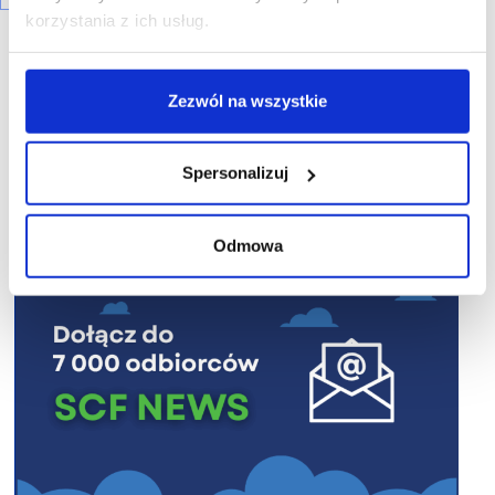
korzystania z ich usług.
Zezwól na wszystkie
R E K L A M A
Spersonalizuj
Odmowa