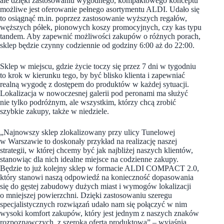
ale dzięki zastosowaniu wygodnego, kompaktowego konceptu
możliwe jest oferowanie pełnego asortymentu ALDI. Udało się
to osiągnąć m.in. poprzez zastosowanie wyższych regałów,
węższych półek, pionowych koszy promocyjnych, czy kas typu
tandem. Aby zapewnić możliwości zakupów o różnych porach,
sklep będzie czynny codziennie od godziny 6:00 aż do 22:00.
Sklep w miejscu, gdzie życie toczy się przez 7 dni w tygodniu
to krok w kierunku tego, by być blisko klienta i zapewniać
realną wygodę z dostępem do produktów w każdej sytuacji.
Lokalizacja w nowoczesnej galerii pod peronami ma służyć
nie tylko podróżnym, ale wszystkim, którzy chcą zrobić
szybkie zakupy, także w niedziele.
„Najnowszy sklep zlokalizowany przy ulicy Tunelowej
w Warszawie to doskonały przykład na realizację naszej
strategii, w której chcemy być jak najbliżej naszych klientów,
stanowiąc dla nich idealne miejsce na codzienne zakupy.
Będzie to już kolejny sklep w formacie ALDI COMPACT 2.0,
który stanowi naszą odpowiedź na konieczność dopasowania
się do gęstej zabudowy dużych miast i wymogów lokalizacji
o mniejszej powierzchni. Dzięki zastosowaniu szeregu
specjalistycznych rozwiązań udało nam się połączyć w nim
wysoki komfort zakupów, który jest jednym z naszych znaków
rozpoznawczych, z szeroką ofertą produktową”
– wyjaśnia