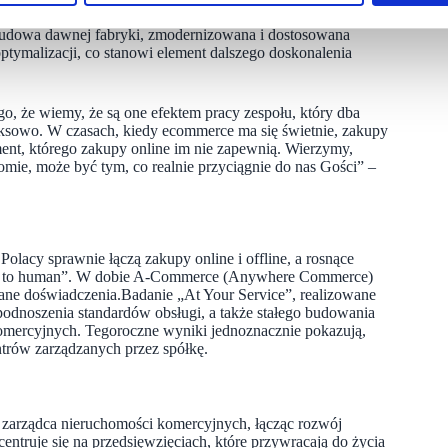
abudowa dawnej fabryki, zmodernizowana i dostosowana
tymalizacji, co stanowi element dalszego doskonalenia
o, że wiemy, że są one efektem pracy zespołu, który dba
ksowo. W czasach, kiedy ecommerce ma się świetnie, zakupy
ent, którego zakupy online im nie zapewnią. Wierzymy,
mie, może być tym, co realnie przyciągnie do nas Gości” –
olacy sprawnie łączą zakupy online i offline, a rosnące
human to human”. W dobie A-Commerce (Anywhere Commerce)
ane doświadczenia.Badanie „At Your Service”, realizowane
podnoszenia standardów obsługi, a także stałego budowania
omercyjnych. Tegoroczne wyniki jednoznacznie pokazują,
trów zarządzanych przez spółkę.
i zarządca nieruchomości komercyjnych, łącząc rozwój
centruje się na przedsięwzięciach, które przywracają do życia