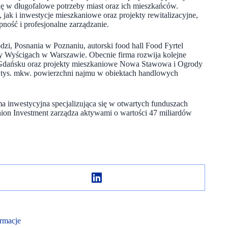
się w długofalowe potrzeby miast oraz ich mieszkańców.
jak i inwestycje mieszkaniowe oraz projekty rewitalizacyjne,
ność i profesjonalne zarządzanie.
zi, Posnania w Poznaniu, autorski food hall Food Fyrtel
zy Wyścigach w Warszawie. Obecnie firma rozwija kolejne
w Gdańsku oraz projekty mieszkaniowe Nowa Stawowa i Ogrody
 tys. mkw. powierzchni najmu w obiektach handlowych
 inwestycyjna specjalizująca się w otwartych funduszach
nion Investment zarządza aktywami o wartości 47 miliardów
rmacje