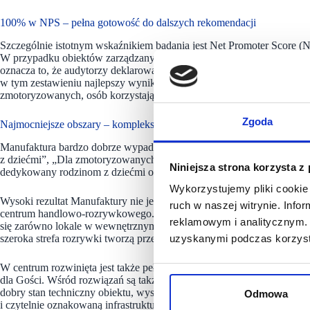
100% w NPS – pełna gotowość do dalszych rekomendacji
Szczególnie istotnym wskaźnikiem badania jest Net Promoter Score (
W przypadku obiektów zarządzanych przez APSYS wskaźnik ogólnego
oznacza to, że audytorzy deklarowali najwyższą możliwą gotowość do
w tym zestawieniu najlepszy wynik – w każdej z 5 kategorii (ogólne pol
zmotoryzowanych, osób korzystających z restauracji, osób dojeżdżający
Zgoda
Najmocniejsze obszary – kompleksowość i jakość
Manufaktura bardzo dobrze wypadła w większości analizowanych obsz
z dziećmi”, „Dla zmotoryzowanych” oraz „Dla szerokiego spektrum k
Niniejsza strona korzysta z
dedykowany rodzinom z dziećmi osiągał najwyższe wyniki – przekrac
Wykorzystujemy pliki cookie 
Wysoki rezultat Manufaktury nie jest przypadkowy. Kompleks w Łodz
ruch w naszej witrynie. Inf
centrum handlowo-rozrywkowego. Bogata oferta sklepów i marek prem
reklamowym i analitycznym. 
się zarówno lokale w wewnętrznym Qulinarium, jak i kilkadziesiąt res
szeroka strefa rozrywki tworzą przestrzeń, w której można spędzić cały
uzyskanymi podczas korzysta
W centrum rozwinięta jest także pełna gama usług – ponad 70 różnych o
dla Gości. Wśród rozwiązań są także udogodnienia dla osób neuroróż
dobry stan techniczny obiektu, wysoki poziom czystości części wspól
Odmowa
i czytelnie oznakowaną infrastrukturę parkingową.