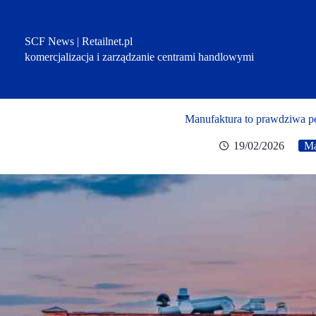
Przejdź
do
treści
SCF News | Retailnet.pl
komercjalizacja i zarządzanie centrami handlowymi
Manufaktura to prawdziwa p
19/02/2026
Ma