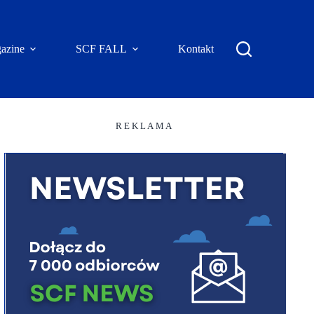
azine
SCF FALL
Kontakt
R E K L A M A