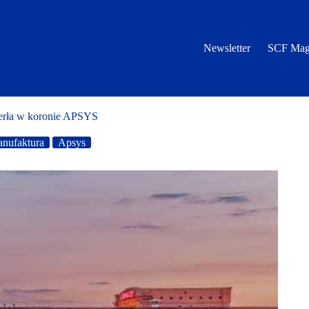
Newsletter
SCF Mag
erła w koronie APSYS
nufaktura
Apsys