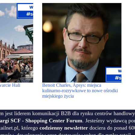
warcie Hali
Benoit Charles, Apsys: miejsca
kulinarno-rozrywkowe to nowe ośrodki
miejskiego życia
m jest liderem komunikacji B2B dla rynku centrów handlowy
targi SCF - Shopping Center Forum
. Jesteśmy wydawcą por
ilnet.pl, którego
codzienny newsletter
dociera do ponad 60
emców, deweloperów oraz dostawców usług dla rynku retail.