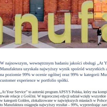
W najnowszym, wewnętrznym badaniu jakości obsługi „At 
Manufaktura uzyskała najwyższy wynik spośród wszystkich a
na poziomie 99% w ocenie ogólnej oraz 99% w kategorii Mus
customer experience w portfolio spółki.
„At Your Service” to autorski program APSYS Polska, który ma kompl
trwałe relacje z Gośćmi. W tegorocznej edycji udział wzięły wszystk
w kategorii Golden, zlokalizowane w największych miastach w Polsce
to Manufaktura osiągnęła najwyższy rezultat – 99%, wyprzedzając zaró