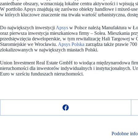
zaniedbane obszary, wzmacniają lokalne centra aktywności i wpisują 
W portfolio Apsys znajdują się zarówno obiekty handlowe i mixed-use, 
w których kluczowe znaczenie ma trwała wartość urbanistyczna, dostęp
Do największych inwestycji
Apsys
w Polsce należą Manufaktura w Łod
oraz pierwsza inwestycja mieszkaniowa firmy – Solea. Mieszkania pr
przedsięwzięcia deweloperskie, w tym rewitalizację Hali Targowej 
Staromiejskie we Wrocławiu.
Apsys Polska
zarządza także prawie 700
zlokalizowanych w największych miastach Polski.
Union Investment Real Estate GmbH to wiodąca międzynarodowa firma
nieruchomości dla inwestorów indywidualnych i instytucjonalnych. U
Euro w sześciu funduszach nieruchomości.
Podobne info