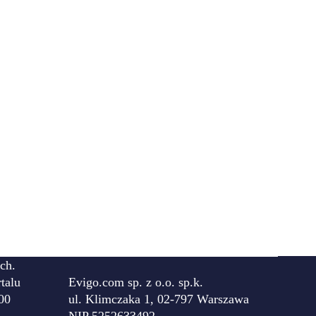
ch.
talu
Evigo.com sp. z o.o. sp.k.
00
ul. Klimczaka 1, 02-797 Warszawa
NIP 5252633492