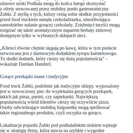
zimowe uroki Podhala mogą do końca lutego skorzystać
z oferty serwowanej przez mobilny punkt gastronomiczny
Żabki. Z myślą o tych, którzy cenią sobie słodkie przyjemności
przed food truckiem stanęła czekoladziarka, umożliwiająca
samodzielne nalanie gorącej czekolady. Zziębnięci turyści mogą
rozgrzać się także aromatycznym naparem herbaty zimowej
dostępnym tylko w wybranych sklepach sieci.
„Klienci równie chętnie sięgają po kawę, która w tym punkcie
serwowana jest z darmowym dodatkiem syropu karmelowego.
To słodki dodatek, który cieszy się dużą popularnością” –
wskazuje Damian Handzel.
Gorące przekąski znane i tradycyjne
Food truck Żabki, podobnie jak tradycyjne sklepy, wyposażony
jest w nowoczesny piec do wypiekania gorących przekąsek,
takich jak pinsa, panini, czy zapiekanki. Największą
popularnością wśród klientów cieszy się oczywiście pizza.
Osoby odwiedzające mobilną furgonetkę mogą spróbować
także regionalnego produktu, czyli oscypka na gorąco.
Lokalizacja pojazdu Żabki pod podhalańskim stokiem wpisuje
się w strategię firmy, która stawia na szybkie i wygodne