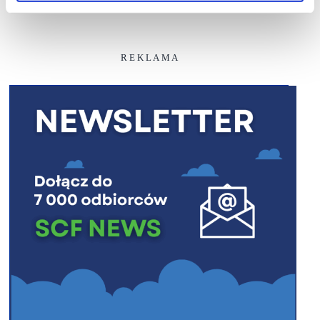
R E K L A M A