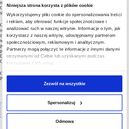
robienie zakupów przez całą dobę w dowolny dzień tygodnia.
Niniejsza strona korzysta z plików cookie
Cała sieć na koniec grudnia 2025 r. obejmowała 12 339
sklepów.
Wykorzystujemy pliki cookie do spersonalizowania treści
i reklam, aby oferować funkcje społecznościowe i
Grupa dysponuje również zaawansowaną, stale rozwijaną
analizować ruch w naszej witrynie. Informacje o tym, jak
ofertą cyfrową. Należąca do niej marka Maczfit, powstała
korzystasz z naszej witryny, udostępniamy partnerom
z myślą o osobach szukających zdrowej i jednocześnie
wygodnej diety, dostarcza restauracyjnej jakości gotowe posiłki
społecznościowym, reklamowym i analitycznym.
prosto do domu klienta. Platforma Dietly to z kolei wiodąca
Partnerzy mogą połączyć te informacje z innymi danymi
porównywarka dostawców cateringu dietetycznego.
otrzymanymi od Ciebie lub uzyskanymi podczas
Działalność w zakresie internetowych zakupów spożywczych
Grupa realizuje zaś za pośrednictwem marek Jush! i Delio.
korzystania z ich usług.
Od października 2024 r. akcje
spółki
notowane są na Giełdzie
Papierów Wartościowych w Warszawie.
Zezwól na wszystkie
Spersonalizuj
Odmowa