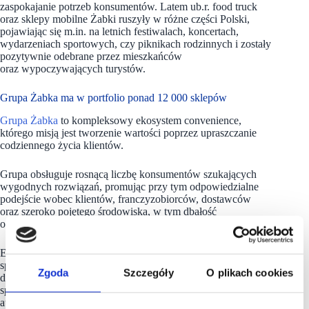
zaspokajanie potrzeb konsumentów. Latem ub.r. food truck
oraz sklepy mobilne Żabki ruszyły w różne części Polski,
pojawiając się m.in. na letnich festiwalach, koncertach,
wydarzeniach sportowych, czy piknikach rodzinnych i zostały
pozytywnie odebrane przez mieszkańców
oraz wypoczywających turystów.
Grupa Żabka ma w portfolio ponad 12 000 sklepów
Grupa Żabka
to kompleksowy ekosystem convenience,
którego misją jest tworzenie wartości poprzez upraszczanie
codziennego życia klientów.
Grupa obsługuje rosnącą liczbę konsumentów szukających
wygodnych rozwiązań, promując przy tym odpowiedzialne
podejście wobec klientów, franczyzobiorców, dostawców
oraz szeroko pojętego środowiska, w tym dbałość
o zrównoważone korzystanie z produktów i opakowań.
Ekosystem Grupy Żabka obejmuje wiodącą w Polsce sieć
sprzedaży detalicznej w formacie modern convenience
Zgoda
Szczegóły
O plikach cookies
działającą pod marką Żabka oraz działającą w Rumunii sieć
spod marką Froo. Uzupełnia je sieć bezobsługowych sklepów
autonomicznych pod szyldem Żabka Nano, umożliwiających