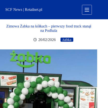
Przejdź
do
SCF News | Retailnet.pl
treści
Zimowa Żabka na kółkach – pierwszy food truck stanął
na Podhala
20/02/2026
żabka