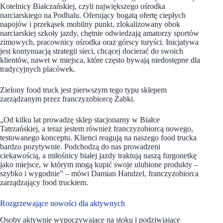
Kotelnicy Białczańskiej, czyli największego ośrodka
narciarskiego na Podhalu. Oferujący bogatą ofertę ciepłych
napojów i przekąsek mobilny punkt, zlokalizowany obok
narciarskiej szkoły jazdy, chętnie odwiedzają amatorzy sportów
zimowych, pracownicy ośrodka oraz górscy turyści. Inicjatywa
jest kontynuacją strategii sieci, chcącej docierać do swoich
klientów, nawet w miejsca, które często bywają niedostępne dla
tradycyjnych placówek.
Zielony food truck jest pierwszym tego typu sklepem
zarządzanym przez franczyzobiorcę Żabki.
„Od kilku lat prowadzę sklep stacjonarny w Białce
Tatrzańskiej, a teraz jestem również franczyzobiorcą nowego,
testowanego konceptu. Klienci reagują na naszego food trucka
bardzo pozytywnie. Podchodzą do nas prowadzeni
ciekawością, a miłośnicy białej jazdy traktują naszą furgonetkę
jako miejsce, w którym mogą kupić swoje ulubione produkty –
szybko i wygodnie” – mówi Damian Handzel, franczyzobiorca
zarządzający food truckiem.
Rozgrzewające nowości dla aktywnych
Osoby aktywnie wypoczywające na stoku i podziwiające