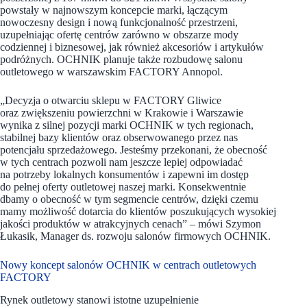
powstały w najnowszym koncepcie marki, łączącym
nowoczesny design i nową funkcjonalność przestrzeni,
uzupełniając ofertę centrów zarówno w obszarze mody
codziennej i biznesowej, jak również akcesoriów i artykułów
podróżnych. OCHNIK planuje także rozbudowę salonu
outletowego w warszawskim FACTORY Annopol.
„Decyzja o otwarciu sklepu w FACTORY Gliwice
oraz zwiększeniu powierzchni w Krakowie i Warszawie
wynika z silnej pozycji marki OCHNIK w tych regionach,
stabilnej bazy klientów oraz obserwowanego przez nas
potencjału sprzedażowego. Jesteśmy przekonani, że obecność
w tych centrach pozwoli nam jeszcze lepiej odpowiadać
na potrzeby lokalnych konsumentów i zapewni im dostęp
do pełnej oferty outletowej naszej marki. Konsekwentnie
dbamy o obecność w tym segmencie centrów, dzięki czemu
mamy możliwość dotarcia do klientów poszukujących wysokiej
jakości produktów w atrakcyjnych cenach” – mówi Szymon
Łukasik, Manager ds. rozwoju salonów firmowych OCHNIK.
Nowy koncept salonów OCHNIK w centrach outletowych
FACTORY
Rynek outletowy stanowi istotne uzupełnienie