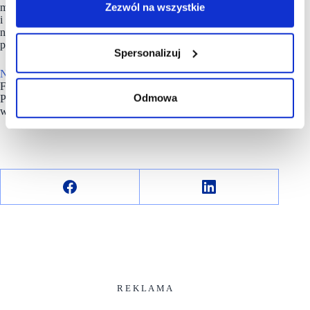
Zezwól na wszystkie
ma na celu wywarcie pozytywnego wpływu na społeczności
i środowisko naturalne, zwiększenie odporności firmy
na trudności rynkowe oraz podniesienie zaangażowania
pracowników.
Spersonalizuj
NEINVER
w Polsce zarządza siecią pięciu outletów
FACTORY: w Warszawie (Annopol i Ursus), Krakowie,
Odmowa
Poznaniu i Gliwicach oraz parkiem handlowym Futura
w Krakowie.
R E K L A M A