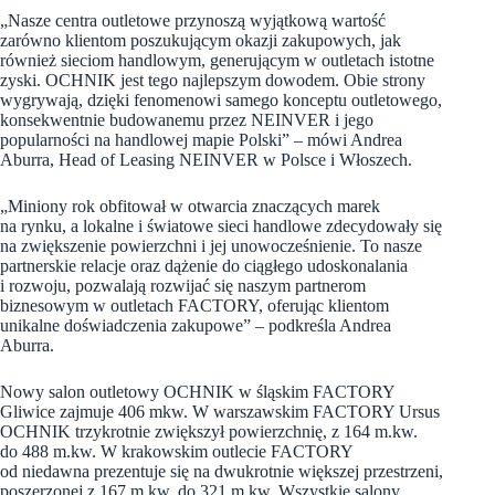
„Nasze centra outletowe przynoszą wyjątkową wartość
zarówno klientom poszukującym okazji zakupowych, jak
również sieciom handlowym, generującym w outletach istotne
zyski. OCHNIK jest tego najlepszym dowodem. Obie strony
wygrywają, dzięki fenomenowi samego konceptu outletowego,
konsekwentnie budowanemu przez NEINVER i jego
popularności na handlowej mapie Polski” – mówi Andrea
Aburra, Head of Leasing NEINVER w Polsce i Włoszech.
„Miniony rok obfitował w otwarcia znaczących marek
na rynku, a lokalne i światowe sieci handlowe zdecydowały się
na zwiększenie powierzchni i jej unowocześnienie. To nasze
partnerskie relacje oraz dążenie do ciągłego udoskonalania
i rozwoju, pozwalają rozwijać się naszym partnerom
biznesowym w outletach FACTORY, oferując klientom
unikalne doświadczenia zakupowe” – podkreśla Andrea
Aburra.
Nowy salon outletowy OCHNIK w śląskim FACTORY
Gliwice zajmuje 406 mkw. W warszawskim FACTORY Ursus
OCHNIK trzykrotnie zwiększył powierzchnię, z 164 m.kw.
do 488 m.kw. W krakowskim outlecie FACTORY
od niedawna prezentuje się na dwukrotnie większej przestrzeni,
poszerzonej z 167 m.kw. do 321 m.kw. Wszystkie salony