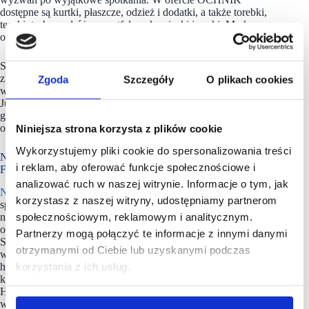
dostępne są kurtki, płaszcze, odzież i dodatki, a także torebki,
teczki, torby podróżne, portfele, rękawiczki i paski. Marka
oferuje również walizki i akcesoria podróżne.
Sieć sprzedaży OCHNIK liczy obecnie 140 salonów
zlokalizowanych w największych centrach handlowych
Zgoda
Szczegóły
O plikach cookies
w kraju oraz za granicą – w Niemczech, Ukrainie i Słowacji.
Już prawie połowa z nich to dwusalony odzieżowo-
galanteryjne, które umożliwiają efektowną ekspozycję bogatej
oferty marki oraz znacznie zwiększają komfort zakupów.
Niniejsza strona korzysta z plików cookie
Wykorzystujemy pliki cookie do spersonalizowania treści
NEINVER w Polsce zarządza siecią pięciu outletów
i reklam, aby oferować funkcje społecznościowe i
FACTORY
analizować ruch w naszej witrynie. Informacje o tym, jak
NEINVER
to hiszpańska, międzynarodowa firma
korzystasz z naszej witryny, udostępniamy partnerom
specjalizująca się w budowie oraz inwestycjach na rynku
społecznościowym, reklamowym i analitycznym.
nieruchomości i zarządzaniu nimi. Czołowy operator centrów
outlet w Hiszpanii i Polsce, posiada dwie marki własne: The
Partnerzy mogą połączyć te informacje z innymi danymi
Style Outlets i FACTORY. Spółka NEINVER, założona
otrzymanymi od Ciebie lub uzyskanymi podczas
w 1969 roku, zarządza 17 centrami outlet i 4 parkami
korzystania z ich usług.
handlowymi, współpracując z ponad 800 markami w sześciu
krajach europejskich: Francji, Niemczech, Włoszech, Polsce,
Hiszpanii i Holandii.
W ramach zaangażowania
w zrównoważony rozwój, strategia firmy Building Tomorrow