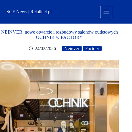
Przejdź
do
SCF News | Retailnet.pl
treści
NEINVER: nowe otwarcie i rozbudowy salonów outletowych
OCHNIK w FACTORY
24/02/2026
Neinver
Factory