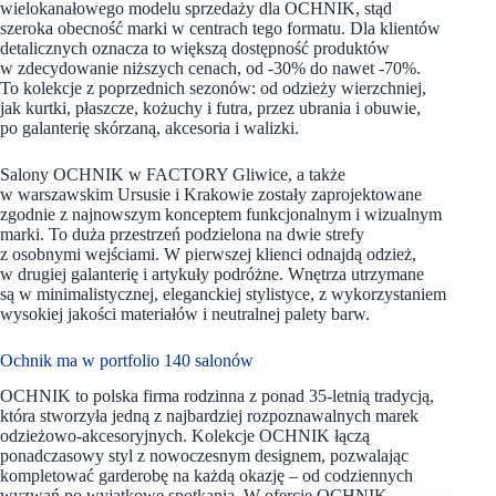
wielokanałowego modelu sprzedaży dla OCHNIK, stąd
szeroka obecność marki w centrach tego formatu. Dla klientów
detalicznych oznacza to większą dostępność produktów
w zdecydowanie niższych cenach, od -30% do nawet -70%.
To kolekcje z poprzednich sezonów: od odzieży wierzchniej,
jak kurtki, płaszcze, kożuchy i futra, przez ubrania i obuwie,
po galanterię skórzaną, akcesoria i walizki.
Salony OCHNIK w FACTORY Gliwice, a także
w warszawskim Ursusie i Krakowie zostały zaprojektowane
zgodnie z najnowszym konceptem funkcjonalnym i wizualnym
marki. To duża przestrzeń podzielona na dwie strefy
z osobnymi wejściami. W pierwszej klienci odnajdą odzież,
w drugiej galanterię i artykuły podróżne. Wnętrza utrzymane
są w minimalistycznej, eleganckiej stylistyce, z wykorzystaniem
wysokiej jakości materiałów i neutralnej palety barw.
Ochnik ma w portfolio 140 salonów
OCHNIK to polska firma rodzinna z ponad 35-letnią tradycją,
która stworzyła jedną z najbardziej rozpoznawalnych marek
odzieżowo-akcesoryjnych. Kolekcje OCHNIK łączą
ponadczasowy styl z nowoczesnym designem, pozwalając
kompletować garderobę na każdą okazję – od codziennych
wyzwań po wyjątkowe spotkania. W ofercie OCHNIK