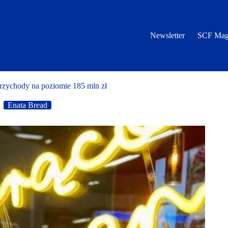
Newsletter
SCF Mag
rzychody na poziomie 185 mln zł
Enata Bread