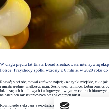
W ciągu pięciu lat Enata Bread zrealizowała intensywną ekspa
Polsce. Przychody spółki wzrosły z 6 mln zł w 2020 roku do
Rozwój sieci obejmował zarówno największe rynki miejskie, takie jak
i miasta średniej wielkości, m.in. Sosnowiec, Gliwice, Lubin oraz 
lokalizacjach handlowych i usługowych, w tym w centrach biurowych
na osiedlach mieszkaniowych oraz w centrach miast.
Równolegle z ekspansją geograficzną spółka przeprowadziła zmianę ide