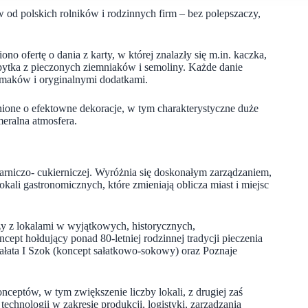
 od polskich rolników i rodzinnych firm – bez polepszaczy,
ertę o dania z karty, w której znalazły się m.in. kaczka,
kopytka z pieczonych ziemniaków i semoliny. Każde danie
 smaków i oryginalnymi dodatkami.
łnione o efektowne dekoracje, w tym charakterystyczne duże
meralna atmosfera.
arniczo- cukierniczej. Wyróżnia się doskonałym zarządzaniem,
kali gastronomicznych, które zmieniają oblicza miast i miejsc
zy z lokalami w wyjątkowych, historycznych,
ept hołdujący ponad 80-letniej rodzinnej tradycji pieczenia
ałata I Szok (koncept sałatkowo-sokowy) oraz Poznaje
konceptów, w tym zwiększenie liczby lokali, z drugiej zaś
chnologii w zakresie produkcji, logistyki, zarządzania