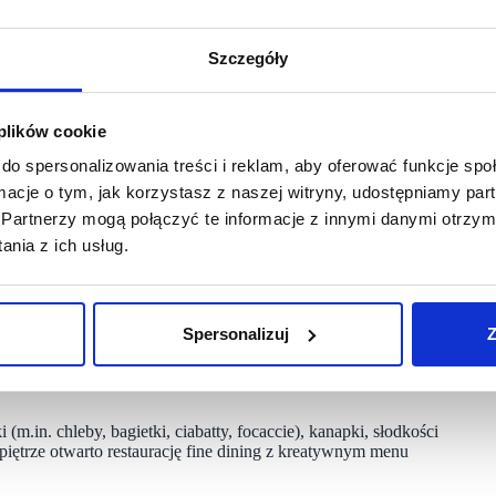
ngowe. W analizowanym okresie uruchomiono również sprzedaż
Szczegóły
ijane były nowe koncepty: BAKERY (m.in. Wilanów,
 Restaurant w Starym Browarze w Poznaniu – oraz SZAŁATA
ych.
 plików cookie
ządcami nieruchomości, dostawcami oraz instytucjami
do spersonalizowania treści i reklam, aby oferować funkcje sp
iznesowe.
ormacje o tym, jak korzystasz z naszej witryny, udostępniamy p
Partnerzy mogą połączyć te informacje z innymi danymi otrzym
nia z ich usług.
i z autorską restauracją fine dining. Na debiut formatu
strzeń gastronomiczna z piekarnią, kuchnią i barem.
, stanowiącą dopełnienie działającej już piekarni POZNAJE
Spersonalizuj
Z
lnicza piekarnia i autorska restauracja, prowadzona
(m.in. chleby, bagietki, ciabatty, focaccie), kanapki, słodkości
piętrze otwarto restaurację fine dining z kreatywnym menu