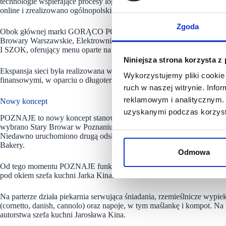
technologie wspierające procesy logistyczne, sprzedażowe i marketi
online i zrealizowano ogólnopolskie kampanie reklamowe.
Zgoda
Obok głównej marki GORĄCO POLECAM. SMAKI Z PIEKARNI rozw
Browary Warszawskie, Elektrownia Powiśle), POZNAJE – Bakery &
I SZOK, oferujący menu oparte na produktach warzywnych i owocow
Niniejsza strona korzysta z
Ekspansja sieci była realizowana we współpracy z właścicielami i zar
Wykorzystujemy pliki cookie 
finansowymi, w oparciu o długoterminowe umowy i stabilne relacje b
ruch w naszej witrynie. Inf
reklamowym i analitycznym. 
Nowy koncept
uzyskanymi podczas korzysta
POZNAJE to nowy koncept stanowiący połączenie rzemieślniczej piekarn
wybrano Stary Browar w Poznaniu, gdzie powstała dwupoziomowa prze
Niedawno uruchomiono drugą odsłonę projektu – POZNAJE Restaurant
Bakery.
Odmowa
Od tego momentu POZNAJE funkcjonuje jako w pełni działająca rzemieś
pod okiem szefa kuchni Jarka Kina.
Na parterze działa piekarnia serwująca śniadania, rzemieślnicze wypieki 
(cornetto, danish, cannolo) oraz napoje, w tym maślankę i kompot. Na 
autorstwa szefa kuchni Jarosława Kina.