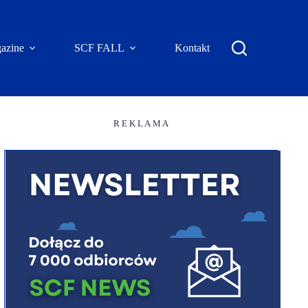
azine
SCF FALL
Kontakt
R E K L A M A