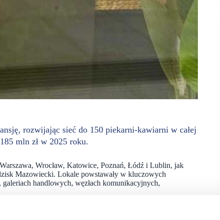
nsję, rozwijając sieć do 150 piekarni-kawiarni w całej
 185 mln zł w 2025 roku.
 Warszawa, Wrocław, Katowice, Poznań, Łódź i Lublin, jak
Grodzisk Mazowiecki. Lokale powstawały w kluczowych
, galeriach handlowych, węzłach komunikacyjnych,
ntyfikacji wizualnej i designu lokali oraz wdrożyła nowe