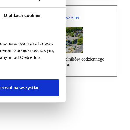
O plikach cookies
Bezpłatny Newsletter
ołecznościowe i analizować
artnerom społecznościowym,
anymi od Ciebie lub
Dołącz do ponad 7000 czytelników codziennego
newslettera!
ezwól na wszystkie