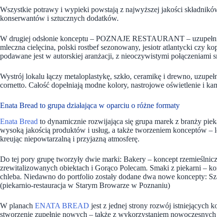
Wszystkie potrawy i wypieki powstają z najwyższej jakości składników
konserwantów i sztucznych dodatków.
W drugiej odsłonie konceptu – POZNAJE RESTAURANT – uzupełniono of
mleczna cielęcina, polski rostbef sezonowany, jesiotr atlantycki czy 
podawane jest w autorskiej aranżacji, z nieoczywistymi połączeniami
Wystrój lokalu łączy metaloplastykę, szkło, ceramikę i drewno, uzupe
cornetto. Całość dopełniają modne kolory, nastrojowe oświetlenie i ka
Enata Bread to grupa działająca w oparciu o różne formaty
Enata Bread
to dynamicznie rozwijająca się grupa marek z branży piek
wysoką jakością produktów i usług, a także tworzeniem konceptów – lo
kreując niepowtarzalną i przyjazną atmosferę.
Do tej pory grupę tworzyły dwie marki: Bakery – koncept rzemieślnic
zrewitalizowanych obiektach i Gorąco Polecam. Smaki z piekarni – konc
chleba. Niedawno do portfolio zostały dodane dwa nowe koncepty: Sz
(piekarnio-restauracja w Starym Browarze w Poznaniu)
W planach
ENATA BREAD
jest z jednej strony rozwój istniejących 
stworzenie zupełnie nowych – także z wykorzystaniem nowoczesnych te