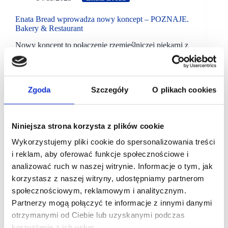
Enata Bread wprowadza nowy koncept – POZNAJE.
Bakery & Restaurant
Nowy koncept to połączenie rzemieślniczej piekarni z
autorską restauracją fine dining. Na debiut formatu
wybrano Stary Browar w Poznaniu, gdzie powstała
dwupoziomowa przestrzeń gastronomiczna.
Zgoda
Szczegóły
O plikach cookies
Niniejsza strona korzysta z plików cookie
Wykorzystujemy pliki cookie do spersonalizowania treści
i reklam, aby oferować funkcje społecznościowe i
analizować ruch w naszej witrynie. Informacje o tym, jak
korzystasz z naszej witryny, udostępniamy partnerom
społecznościowym, reklamowym i analitycznym.
Partnerzy mogą połączyć te informacje z innymi danymi
otrzymanymi od Ciebie lub uzyskanymi podczas
korzystania z ich usług.