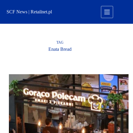
Przejdź
do
SCF News | Retailnet.pl
treści
TAG
Enata Bread