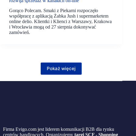
rozwija sprzedaż w kanałach on-line
Gorąco Polecam. Smaki z Piekarni rozpoczęło
współpracę z aplikacją Żabka Jush i supermarketem
online delio. Klientki i Klienci z Warszawy, Krakowa
i Wrocławia mogą od 27 sierpnia dokonywać
zamówień.
Pokaż więcej
Firma Evigo.com jest liderem komunikacji B2B dla rynku
centrów handlowych. Organizujemy
targi SCF - Shopping