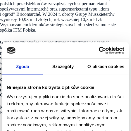
polskich przedsiębiorców zarządzających supermarketami
spożywczymi Intermarché oraz supermarketami typu „dom
i ogród” Bricomarché. W 2024 r. obroty Grupy Muszkieterów
wyniosły 10,93 mld złotych, rok wcześniej 10,3 mld zł.
Wyznaczaniem kierunków strategicznych obu sieci zajmuje się
spółka ITM Polska.
Grupa Muszkieterów jest regularnie nagradzana w licznych
konkursach i rankingach, m.in. w rankingu najlepszych
polskich pracodawców tygodnika „Wprost” (8. miejsce
w 2024 r.), na Liście 2000 dziennika „Rzeczpospolita”, czyli
w zestawieniu największych firm w Polsce (57. pozycja wg.
Zgoda
Szczegóły
O plikach cookies
danych za 2024 r.), w rankingu „1000 największych firm
w Polsce” „Gazety Finansowej” (48. miejsce w 2024 r.)
oraz w ramach konkursów TOP Franczyzobiorca 2024
(Franchising.pl) i Franczyzowy Superbohater 2025
Niniejsza strona korzysta z plików cookie
(Wiadomości Handlowe) nagrody otrzymali przedsiębiorcy
Grupy Muszkieterów.
Wykorzystujemy pliki cookie do spersonalizowania treści
i reklam, aby oferować funkcje społecznościowe i
Muszkieterowie są obecni w 4 krajach Europy: Polsce, Francji,
analizować ruch w naszej witrynie. Informacje o tym, jak
Belgii i Portugalii.
korzystasz z naszej witryny, udostępniamy partnerom
społecznościowym, reklamowym i analitycznym.