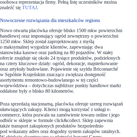
osobowa reprezentacja firmy. Pełną listę uczestników można
znaleźć się
TUTAJ
.
Nowoczesne rozwiązania dla mieszkańców regionu
Nowo otwarta placówka oferuje blisko 1500 mkw powierzchni
handlowej oraz imponujący ogród zewnętrzny o powierzchni
1250 mkw. Sklep został zaprojektowany z myślą
o maksymalnej wygodzie klientów, zapewniając dwa
stanowiska kasowe oraz parking na 80 pojazdów. W stałej
ofercie znajduje się około 24 tysiące produktów, podzielonych
na cztery kluczowe działy: ogród, dekoracje, majsterkowanie
oraz artykuły budowlane. Pojawienie się szyldu Bricomarché
w Sępólnie Krajeńskim znacząco zwiększa dostępność
asortymentu remontowo-budowlanego w tej części
województwa – dotychczas najbliższe punkty handlowe marki
oddalone były o blisko 80 kilometrów.
Poza sprzedażą stacjonarną, placówka oferuje szereg rozwiązań
ułatwiających zakupy. Klienci mogą korzystać z usługi e-
commerce, która pozwala na zamówienie towaru online i jego
odbiór w sklepie w formule click&collect. Sklep zapewnia
także transport zakupionych produktów bezpośrednio
pod wskazany adres oraz dogodny system zakupów ratalnych.
W obiekcie akceptowane są płatności bonami Grupy