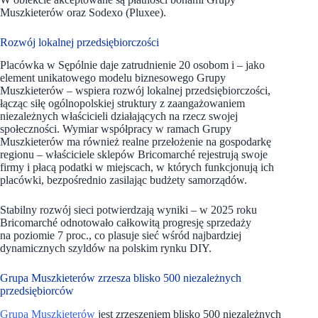
Muszkieterów oraz Sodexo (Pluxee).
Rozwój lokalnej przedsiębiorczości
Placówka w Sępólnie daje zatrudnienie 20 osobom i – jako
element unikatowego modelu biznesowego Grupy
Muszkieterów – wspiera rozwój lokalnej przedsiębiorczości,
łącząc siłę ogólnopolskiej struktury z zaangażowaniem
niezależnych właścicieli działających na rzecz swojej
społeczności. Wymiar współpracy w ramach Grupy
Muszkieterów ma również realne przełożenie na gospodarkę
regionu – właściciele sklepów Bricomarché rejestrują swoje
firmy i płacą podatki w miejscach, w których funkcjonują ich
placówki, bezpośrednio zasilając budżety samorządów.
Stabilny rozwój sieci potwierdzają wyniki – w 2025 roku
Bricomarché odnotowało całkowitą progresję sprzedaży
na poziomie 7 proc., co plasuje sieć wśród najbardziej
dynamicznych szyldów na polskim rynku DIY.
Grupa Muszkieterów zrzesza blisko 500 niezależnych
przedsiębiorców
Grupa Muszkieterów
jest zrzeszeniem blisko 500 niezależnych