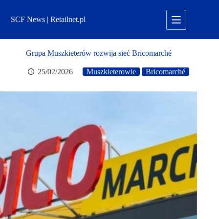
Przejdź
do
SCF News | Retailnet.pl
treści
Grupa Muszkieterów rozwija sieć Bricomarché
25/02/2026
Muszkieterowie
Bricomarché