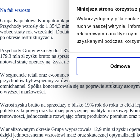
Niniejsza strona korzysta z
Na fali wzrostu
Wykorzystujemy pliki cookie 
Grupa Kapitałowa Komputronik po trzech kwartałach roku obrotoweg
Przychody wzrosły do 1 354,3 mln zł (+4,2% r/r), spółka wypracowała 
ruch w naszej witrynie. Inf
wobec straty rok wcześniej. Dodatni cash flow operacyjny i poprawa 
reklamowym i analitycznym. 
po okresie restrukturyzacji.
uzyskanymi podczas korzysta
Przychody Grupy wzrosły do 1 354,3 mln zł, co oznacza wzrost o ok
179,3 mln zł zysku brutto na sprzedaży oraz 12,9 mln zł zysku opera
notował stratę operacyjną. Zysk netto Grupy wyniósł 2,8 mln zł wobec 
Odmowa
W segmencie retail oraz e-commerce Grupa odnotowała stabilizację p
przychodów był wspierany zarówno przez kanał online, jak i sieć skle
omnichannel. Spółka koncentrowała się na poprawie struktury asorty
o wyższej marżowości.
Wzrost zysku brutto na sprzedaży o blisko 19% rok do roku to efekt l
polityki zakupowej oraz bardziej precyzyjnej analityki marżowej. Kom
rentowności, jednocześnie rozwijając ofertę produktów premium oraz 
W analizowanym okresie Grupa wypracowała 12,9 mln zł zysku operac
dzięki jednoczesnemu wzrostowi marż oraz skutecznej optymalizacji ko