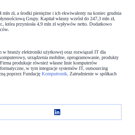
 mln zł, a środki pieniężne i ich ekwiwalenty na koniec grudnia
 płynnościową Grupy. Kapitał własny wzrósł do 247,3 mln zł,
5 r., która przyniosła 4,9 mln zł wpływów netto. Dodatkowo
wców.
m w branży elektroniki użytkowej oraz rozwiązań IT dla
 komputerowy, urządzenia mobilne, oprogramowanie, produkty
Firma produkuje również własne linie komputerów
ormatyczne, w tym integracje systemów IT, outsourcing
czną poprzez Fundację
Komputronik
. Zatrudnienie w spółkach