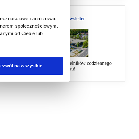
Bezpłatny Newsletter
ołecznościowe i analizować
artnerom społecznościowym,
anymi od Ciebie lub
Dołącz do ponad 7000 czytelników codziennego
ezwól na wszystkie
newslettera!