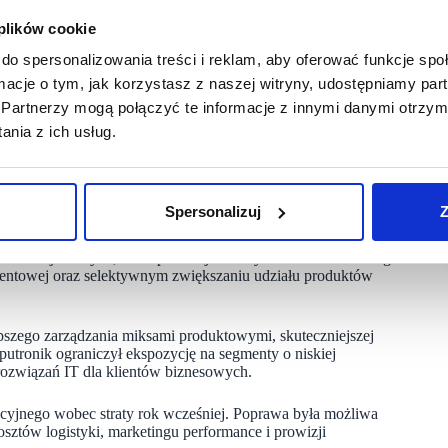
 plików cookie
do spersonalizowania treści i reklam, aby oferować funkcje sp
o 2025/2026 wyraźnie poprawiła kondycję finansową.
12,9 mln zł zysku operacyjnego oraz 2,8 mln zł zysku netto
ormacje o tym, jak korzystasz z naszej witryny, udostępniamy p
marż potwierdzają trwały powrót Grupy do rentowności
Partnerzy mogą połączyć te informacje z innymi danymi otrzym
nia z ich usług.
oło 4,2% rok do roku. Jednocześnie Komputronik wypracował
cyjnego, podczas gdy w analogicznym okresie poprzedniego roku
straty 9,4 mln zł rok wcześniej.
Spersonalizuj
Z
opytu oraz wyraźną poprawę efektywności sprzedaży. Wzrost
pów stacjonarnych, która pozostaje ważnym elementem strategii
mentowej oraz selektywnym zwiększaniu udziału produktów
epszego zarządzania miksami produktowymi, skuteczniejszej
putronik ograniczył ekspozycję na segmenty o niskiej
rozwiązań IT dla klientów biznesowych.
yjnego wobec straty rok wcześniej. Poprawa była możliwa
sztów logistyki, marketingu performance i prowizji