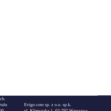
ch.
talu
Evigo.com sp. z o.o. sp.k.
00
ul. Klimczaka 1, 02-797 Warszawa