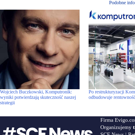
Podobne info
Wojciech Buczkowski, Komputronik:
Po restrukturyzacji Kom
wyniki potwierdzają skuteczność naszej
odbudowuje rentownoś
strategii
Firma Evigo.co
Organizujemy
SCF News | Reta