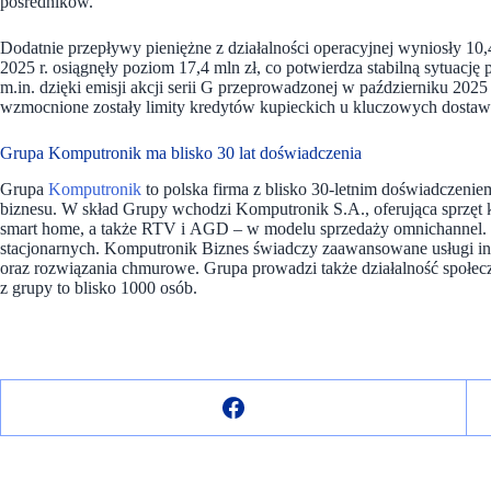
pośredników.
Dodatnie przepływy pieniężne z działalności operacyjnej wyniosły 10,4
2025 r. osiągnęły poziom 17,4 mln zł, co potwierdza stabilną sytuację
m.in. dzięki emisji akcji serii G przeprowadzonej w październiku 202
wzmocnione zostały limity kredytów kupieckich u kluczowych dosta
Grupa Komputronik ma blisko 30 lat doświadczenia
Grupa
Komputronik
to polska firma z blisko 30-letnim doświadczenie
biznesu. W skład Grupy wchodzi Komputronik S.A., oferująca sprzęt
smart home, a także RTV i AGD – w modelu sprzedaży omnichannel. 
stacjonarnych. Komputronik Biznes świadczy zaawansowane usługi inf
oraz rozwiązania chmurowe. Grupa prowadzi także działalność społe
z grupy to blisko 1000 osób.