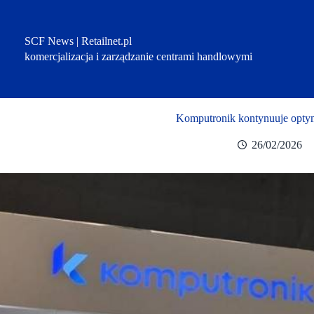
Przejdź
do
treści
SCF News | Retailnet.pl
komercjalizacja i zarządzanie centrami handlowymi
Komputronik kontynuuje optyma
26/02/2026