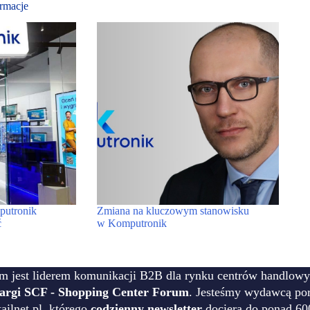
rmacje
putronik
Zmiana na kluczowym stanowisku
ć
w Komputronik
m jest liderem komunikacji B2B dla rynku centrów handlowy
targi SCF - Shopping Center Forum
. Jesteśmy wydawcą por
ilnet.pl, którego
codzienny newsletter
dociera do ponad 60