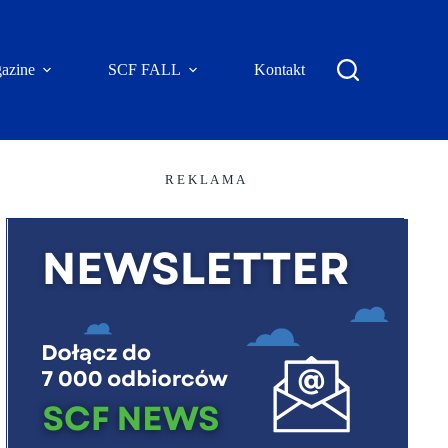
azine
SCF FALL
Kontakt
R E K L A M A