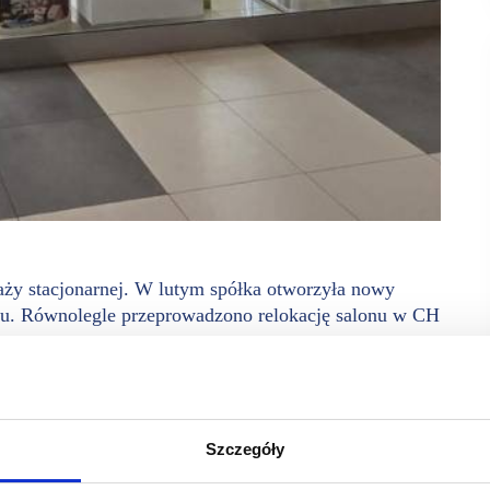
aży stacjonarnej. W lutym spółka otworzyła nowy
u. Równolegle przeprowadzono relokację salonu w CH
w obrębie tej samej galerii, zlokalizowanego w części
Szczegóły
o ekspansję do nowych lokalizacji, jak i dostosowywanie
otencjału handlowego.