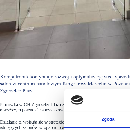
Komputronik kontynuuje rozwój i optymalizację sieci sprzed
salon w centrum handlowym King Cross Marcelin w Poznani
Zgorzelec Plaza.
Placówka w CH Zgorzelec Plaza została przeniesiona do innego lokalu 
o wyższym potencjale sprzedażowym.
Zgoda
Działania te wpisują się w strategię rozwoju sieci, obejmującą zarówn
istniejących salonów w oparciu o analizę wyników sprzedażowych i p