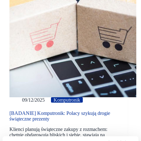
09/12/2025
Komputronik
[BADANIE] Komputronik: Polacy szykują drogie
świąteczne prezenty
Klienci planują świąteczne zakupy z rozmachem:
chętnie obdarowują bliskich i siebie, stawiają na
elektronikę i AGD oraz są gotowi wydawać coraz