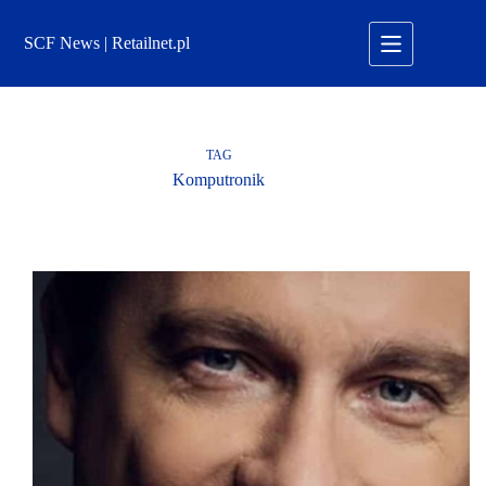
Przejdź
do
SCF News | Retailnet.pl
treści
TAG
Komputronik