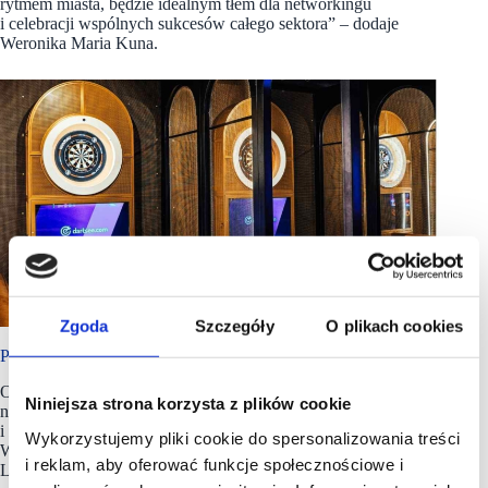
rytmem miasta, będzie idealnym tłem dla networkingu
i celebracji wspólnych sukcesów całego sektora” – dodaje
Weronika Maria Kuna.
Zgoda
Szczegóły
O plikach cookies
Arcade Bee w Hali Koszyki
Ponad 1300 uczestników #scf2026spring
Organizowane od kilkunastu lat targi
SCF
skupiają
Niniejsza strona korzysta z plików cookie
najważniejsze firmy z rynku centrów handlowych: inwestorów
i zarządców centrów i parków handlowych oraz ich najemców.
Wykorzystujemy pliki cookie do spersonalizowania treści
Wiosenna edycja SCF odbywa się tradycyjnie na Stadionie
i reklam, aby oferować funkcje społecznościowe i
Legii Warszawa.