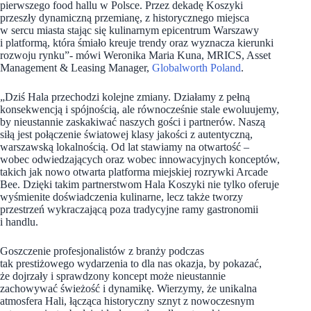
pierwszego food hallu w Polsce. Przez dekadę Koszyki
przeszły dynamiczną przemianę, z historycznego miejsca
w sercu miasta stając się kulinarnym epicentrum Warszawy
i platformą, która śmiało kreuje trendy oraz wyznacza kierunki
rozwoju rynku”- mówi Weronika Maria Kuna, MRICS, Asset
Management & Leasing Manager,
Globalworth Poland
.
„Dziś Hala przechodzi kolejne zmiany. Działamy z pełną
konsekwencją i spójnością, ale równocześnie stale ewoluujemy,
by nieustannie zaskakiwać naszych gości i partnerów. Naszą
siłą jest połączenie światowej klasy jakości z autentyczną,
warszawską lokalnością. Od lat stawiamy na otwartość –
wobec odwiedzających oraz wobec innowacyjnych konceptów,
takich jak nowo otwarta platforma miejskiej rozrywki Arcade
Bee. Dzięki takim partnerstwom Hala Koszyki nie tylko oferuje
wyśmienite doświadczenia kulinarne, lecz także tworzy
przestrzeń wykraczającą poza tradycyjne ramy gastronomii
i handlu.
Goszczenie profesjonalistów z branży podczas
tak prestiżowego wydarzenia to dla nas okazja, by pokazać,
że dojrzały i sprawdzony koncept może nieustannie
zachowywać świeżość i dynamikę. Wierzymy, że unikalna
atmosfera Hali, łącząca historyczny sznyt z nowoczesnym