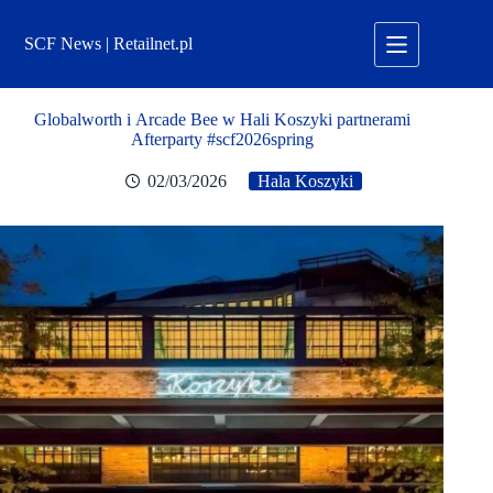
Przejdź
do
SCF News | Retailnet.pl
treści
Globalworth i Arcade Bee w Hali Koszyki partnerami
Afterparty #scf2026spring
02/03/2026
Hala Koszyki