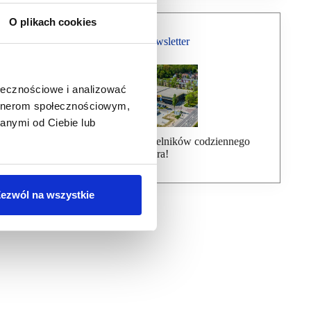
O plikach cookies
Bezpłatny Newsletter
ołecznościowe i analizować
artnerom społecznościowym,
anymi od Ciebie lub
Dołącz do ponad 7000 czytelników codziennego
newslettera!
ezwól na wszystkie