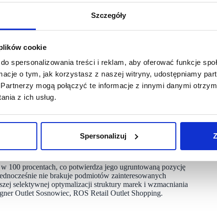
ów ofertą marki oraz bardzo dobre wyniki sprzedażowe osiągane
onceptem wizualnym brandu, oferując bardziej przestronną,
Szczegóły
zerzenie obecności Pako Lorente wpisuje się w strategię
rtnerami biznesowymi oraz elastycznym reagowaniu na potrzeby
 plików cookie
do spersonalizowania treści i reklam, aby oferować funkcje sp
ormacje o tym, jak korzystasz z naszej witryny, udostępniamy p
 mody męskiej w atrakcyjnych cenach. Oferta obejmuje m.in.:
e smart casual, odzież wierzchnią. Nie brakuje także obuwia
Partnerzy mogą połączyć te informacje z innymi danymi otrzym
nia z ich usług.
lnych kolekcji w cenach obniżonych nawet o kilkadziesiąt
znawalnością marki stanowi silną propozycję wartości dla
Spersonalizuj
Z
 w 100 procentach, co potwierdza jego ugruntowaną pozycję
. Jednocześnie nie brakuje podmiotów zainteresowanych
zej selektywnej optymalizacji struktury marek i wzmacniania
ner Outlet Sosnowiec, ROS Retail Outlet Shopping.