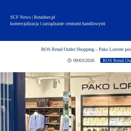
Przejdź
do
treści
SCF News | Retailnet.pl
komercjalizacja i zarządzanie centrami handlowymi
ROS Retail Outlet Shopping – Pako Lorente po
09/03/2026
ROS Retail Ou