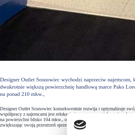
Designer Outlet Sosnowiec wychodzi naprzeciw najemcom, kt
dwukrotnie większą powierzchnię handlową marce Pako Loren
na ponad 210 mkw.,
Designer Outlet Sosnowiec konsekwentnie rozwija i optymalizuje sw
współpracy z najemcami jest relokacja i znaczące powiększenie salon
na powierzchni blisko 104 mkw., otworzył nowoczesny lokal o metr
zwiększając swoją przestrzeń sprzedażową.