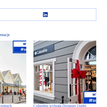
rmacje
centrach
Columbia wybrała Designer Outlet