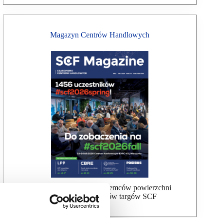
Magazyn Centrów Handlowych
Bezpłatna wysyłka dla najemców powierzchni
handlowej, uczestników targów SCF