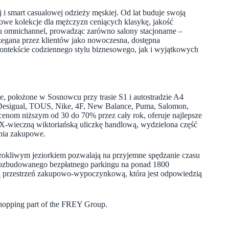
 i smart casualowej odzieży męskiej. Od lat buduje swoją
owe kolekcje dla mężczyzn ceniących klasykę, jakość
u omnichannel, prowadząc zarówno salony stacjonarne –
strzegana przez klientów jako nowoczesna, dostępna
ntekście codziennego stylu biznesowego, jak i wyjątkowych
e, położone w Sosnowcu przy trasie S1 i autostradzie A4
 Desigual, TOUS, Nike, 4F, New Balance, Puma, Salomon,
cenom niższym od 30 do 70% przez cały rok, oferuje najlepsze
IX-wieczną wiktoriańską uliczkę handlową, wydzielona część
enia zakupowe.
urokliwym jeziorkiem pozwalają na przyjemne spędzanie czasu
 rozbudowanego bezpłatnego parkingu na ponad 1800
wą przestrzeń zakupowo-wypoczynkową, która jest odpowiedzią
Shopping
part of the FREY Group.