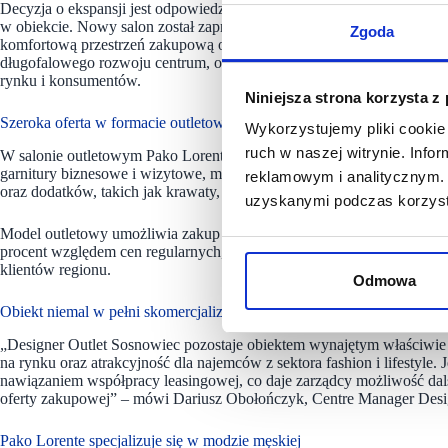
Decyzja o ekspansji jest odpowiedzią na duże zainteresowanie klient
w obiekcie. Nowy salon został zaprojektowany zgodnie z aktualnym k
Zgoda
komfortową przestrzeń zakupową oraz lepszą ekspozycję kolekcji. Rozs
długofalowego rozwoju centrum, opartego na ścisłej współpracy z pa
rynku i konsumentów.
Niniejsza strona korzysta z
Szeroka oferta w formacie outletowym
Wykorzystujemy pliki cookie 
ruch w naszej witrynie. Inf
W salonie outletowym Pako Lorente klienci znajdą szeroki asortyment
garnitury biznesowe i wizytowe, marynarki, spodnie i koszule, kolekcj
reklamowym i analitycznym. 
oraz dodatków, takich jak krawaty, paski czy galanteria skórzana.
uzyskanymi podczas korzysta
Model outletowy umożliwia zakup produktów z poprzednich ale i aktua
procent względem cen regularnych, co w połączeniu z jakością i rozpo
klientów regionu.
Odmowa
Obiekt niemal w pełni skomercjalizowany
„Designer Outlet Sosnowiec pozostaje obiektem wynajętym właściwie
na rynku oraz atrakcyjność dla najemców z sektora fashion i lifestyle
nawiązaniem współpracy leasingowej, co daje zarządcy możliwość dals
oferty zakupowej” – mówi Dariusz Obołończyk, Centre Manager Desig
Pako Lorente specjalizuje się w modzie męskiej