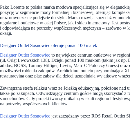
Pako Lorente to polska marka modowa specjalizująca się w eleganckiej
pozycję w segmencie mody formalnej i biznesowej, oferując kompleks
oraz nowoczesne podejście do stylu. Marka rozwija sprzedaż w model
regularne i outletowe w całej Polsce, jak i sklep internetowy. Jest po
i odpowiadająca na potrzeby współczesnych mężczyzn – zarówno w ko
okazji.
Designer Outlet Sosnowiec oferuje ponad 100 marek
Designer Outlet Sosnowiec
to największe centrum outletowe w regioni
(ul. Orląt Lwowskich 138). Dzięki ponad 100 markom (takim jak np.
adidas, BOSS, Tommy Hilfiger, Levi’s, Marc O’Polo czy Guess) oraz 
możliwości robienia zakupów. Architektura outletu przypominająca X
restauracyjna oraz plac zabaw dla dzieci uzupełniają wyjątkowe wraż
Zewnętrzna strefa relaksu wraz ze ścieżką edukacyjną, położone nad 
także po zakupach. Odwiedzający centrum goście mogą skorzystać z
samochodów. Cały projekt tworzy unikalną w skali regionu lifestylo
na potrzeby współczesnych klientów.
Designer Outlet Sosnowiec
jest zarządzany przez ROS Retail Outlet 