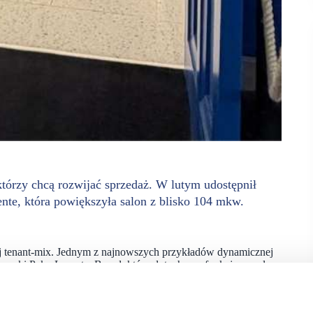
órzy chcą rozwijać sprzedaż. W lutym udostępnił
te, która powiększyła salon z blisko 104 mkw.
ój tenant-mix. Jednym z najnowszych przykładów dynamicznej
u marki Pako Lorente. Brand, który dotychczas funkcjonował
ażu przekraczającym 210 mkw., tym samym ponad dwukrotnie