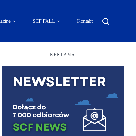
azine
SCF FALL
Kontakt
R E K L A M A