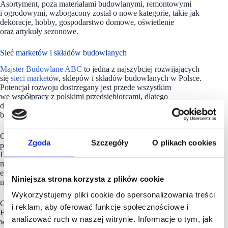
Asortyment, poza materiałami budowlanymi, remontowymi
i ogrodowymi, wzbogacony został o nowe kategorie, takie jak
dekoracje, hobby, gospodarstwo domowe, oświetlenie
oraz artykuły sezonowe.
Sieć marketów i składów budowlanych
Majster Budowlane ABC
to jedna z najszybciej rozwijających
się
sieci market
ów, sklepów i składów budowlanych w Polsce.
Potencjał rozwoju dostrzegany jest przede wszystkim
we współpracy z polskimi przedsiębiorcami, dlatego
działalność opiera się na partnerskiej kooperacji z rodzimym
biznesem.
Od 2016 roku budowana jest ogólnopolska sieć obejmująca
Zgoda
Szczegóły
O plikach cookies
ponad 1000 Partnerów funkcjonujących pod wspólną marką.
Dzięki wykorzystaniu wiedzy oraz doświadczenia w handlu
materiałami budowlanymi możliwe jest zwiększanie
efektywności każdego punktu partnerskiego, co przekłada się
Niniejsza strona korzysta z plików cookie
na rozwój i wzrost polskiego handlu.
Wykorzystujemy pliki cookie do spersonalizowania treści
Celem jest dalszy rozwój oraz budowa silnej, polskiej marki.
i reklam, aby oferować funkcje społecznościowe i
Fundamentem działalności jest zespół ludzi, których łączy
analizować ruch w naszej witrynie. Informacje o tym, jak
wspólna pasja – pasja do budowania. Działania podejmowane