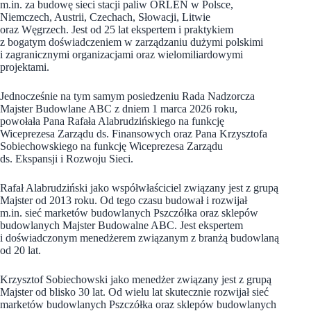
m.in. za budowę sieci stacji paliw ORLEN w Polsce,
Niemczech, Austrii, Czechach, Słowacji, Litwie
oraz Węgrzech. Jest od 25 lat ekspertem i praktykiem
z bogatym doświadczeniem w zarządzaniu dużymi polskimi
i zagranicznymi organizacjami oraz wielomiliardowymi
projektami.
Jednocześnie na tym samym posiedzeniu Rada Nadzorcza
Majster Budowlane ABC z dniem 1 marca 2026 roku,
powołała Pana Rafała Alabrudzińskiego na funkcję
Wiceprezesa Zarządu ds. Finansowych oraz Pana Krzysztofa
Sobiechowskiego na funkcję Wiceprezesa Zarządu
ds. Ekspansji i Rozwoju Sieci.
Rafał Alabrudziński jako współwłaściciel związany jest z grupą
Majster od 2013 roku. Od tego czasu budował i rozwijał
m.in. sieć marketów budowlanych Pszczółka oraz sklepów
budowlanych Majster Budowalne ABC. Jest ekspertem
i doświadczonym menedżerem związanym z branżą budowlaną
od 20 lat.
Krzysztof Sobiechowski jako menedżer związany jest z grupą
Majster od blisko 30 lat. Od wielu lat skutecznie rozwijał sieć
marketów budowlanych Pszczółka oraz sklepów budowlanych