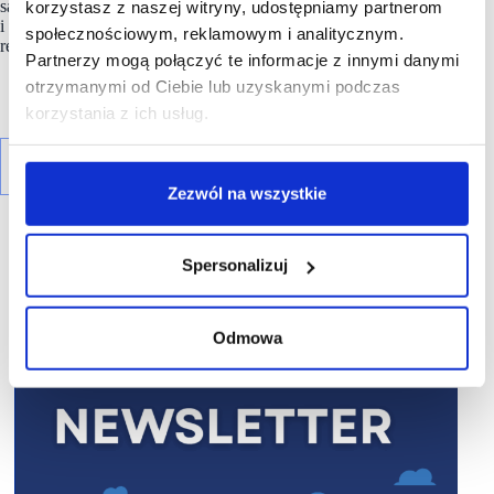
są z myślą o wychodzeniu naprzeciw oczekiwaniom rynku
korzystasz z naszej witryny, udostępniamy partnerom
i pokazywaniu, że determinacja w realizacji celów przynosi
społecznościowym, reklamowym i analitycznym.
realne efekty.
Partnerzy mogą połączyć te informacje z innymi danymi
otrzymanymi od Ciebie lub uzyskanymi podczas
korzystania z ich usług.
Zezwól na wszystkie
Spersonalizuj
R E K L A M A
Odmowa