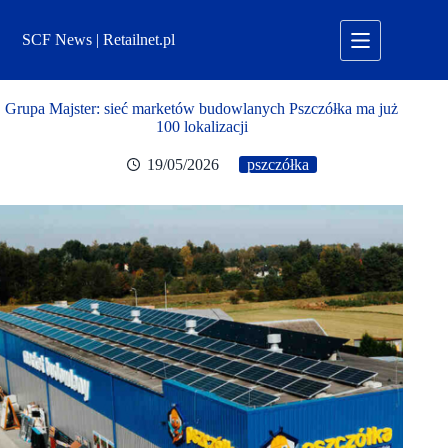
Przejdź
do
SCF News | Retailnet.pl
treści
Grupa Majster: sieć marketów budowlanych Pszczółka ma już
100 lokalizacji
19/05/2026
pszczółka