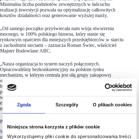
Minimalna liczba podmiotów zewnętrznych w łańcuchu
realizacji inwestycji pozwala na optymalizację całkowitych
kosztów działalności oraz generowanie wyższej marży.
„Od samego początku przyświecała nam wizja stworzenia
mocnego, w 100% polskiego biznesu, który stanie się
rynkowym oparciem dla mniejszych przedsiębiorców w starciu
z zachodnimi sieciami – zaznacza Roman Świec, właściciel
Majster Budowlane ABC.
„Nasza organizacja to system naczyń połączonych.
Opracowaliśmy bezkonkurencyjny na polskim rynku
mechanizm, w którym centrala jest siłą grupy zakupowej
oraz walczy o najniższe ceny i najlepsze warunki u dostawców,
by ostatecznie wygenerować maksymalne zyski na poziomie
pojedynczego marketu. Setne otwarcie Pszczółki utwierdza nas
w przekonaniu, że to elastyczna sieć partnerska, którą wyróżnia
etyka w biznesie, a ciągłe podnoszenie wiedzy kadr są filarami,
Zgoda
Szczegóły
O plikach cookies
na których buduje się pozycję wieloletniego lidera”.
Plany na kolejne kwartały
Niniejsza strona korzysta z plików cookie
Majster Budowlane ABC
kładzie nacisk na digitalizację obsługi
Wykorzystujemy pliki cookie do spersonalizowania treści
oraz edukację swoich kadr. Sieć oferuje dostęp do tzw.