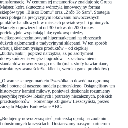
transformację. W centrum tej metamorfozy znajduje się Grupa
Majster, która skutecznie wdrożyła innowacyjny format
sklepów typu „Blisko Domu” oraz „Zrób To Sam”. Strategia
sieci polega na precyzyjnym lokowaniu nowoczesnych
punktów handlowych w miastach powiatowych i gminnych.
Markety o powierzchni od 300 mkw. do 2000 mkw.
perfekcyjnie wypełniają lukę rynkową między
wielkopowierzchniowymi hipermarketami na obrzeżach
dużych aglomeracji a tradycyjnymi sklepami. W ten sposób
oferują klientom tysiące produktów – od ciężkiej
„budowlanki”, poprzez narzędzia, aż po asortyment
do wykończenia wnętrz i ogrodów – z zachowaniem
standardów nowoczesnego retailu (m.in. strefy kawiarniane,
ustrukturyzowana ścieżka klienta, szeroka gama produktów).
„Otwarcie setnego marketu Pszczółka to dowód na ogromną
siłę i potencjał naszego modelu partnerskiego. Osiągnęliśmy ten
historyczny kamień milowy, ponieważ doskonale rozumiemy
specyfikę rynków lokalnych i potrzeby niezależnych, polskich
przedsiębiorców – komentuje Zbigniew Leszczyński, prezes
zarządu Majster Budowlane ABC.
„Budujemy nowoczesną sieć partnerską opartą na zaufaniu
i obustronnych korzyściach. Dostarczamy naszym partnerom