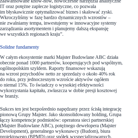
zaawansowane know-how, nowoczesne narzędzia analityczne
IT oraz potężne zaplecze logistyczne, co pozwala
im błyskawicznie optymalizować biznes i skalować zyski.
Wkroczyliśmy w fazę bardzo dynamicznych wzrostów –
nie zwalniamy tempa, inwestujemy w innowacyjne systemy
zarządzania asortymentem i planujemy dalszą ekspansję
we wszystkich regionach kraju”.
Solidne fundamenty
W całym ekosystemie marki Majster Budowlane ABC działa
obecnie ponad 1000 partnerów, kooperujących pod wspólnym,
ogólnopolskim szyldem. Raporty finansowe wskazują
na wzrost przychodów netto ze sprzedaży o około 40% rok
do roku, przy jednoczesnym wzroście aktywów ogółem
o niemal 15%. To świadczy o wysokiej efektywności
wykorzystania kapitału, zwłaszcza w dobie presji kosztowej
w branży.
Sukces ten jest bezpośrednio napędzany przez ścisłą integrację
pionową Grupy Majster. Jako skonsolidowany holding, Grupa
łączy kompetencje podmiotów: operatora sieci partnerskiej
(Majster Budowlane ABC), potężnego dewelopera (Majster
Development), generalnego wykonawcy (Budom), biura
projektowego (BPMD) oraz spółek wyspecjalizowanych.