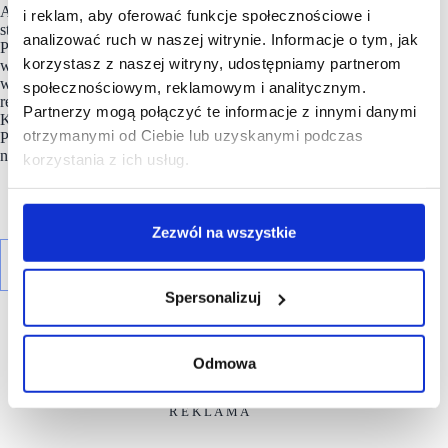
Akademii Majster (platformy e-learningowe i szkolenia
i reklam, aby oferować funkcje społecznościowe i
stacjonarne), cyklicznych ogólnopolskich targów Majster
analizować ruch w naszej witrynie. Informacje o tym, jak
Partner oraz wdraża udogodnienia konsumenckie, takie jak
korzystasz z naszej witryny, udostępniamy partnerom
wirtualne spacery, najwyższej jakości raporty analityczne
wspierające zarządzanie sklepami, czy cykliczne szkolenia
społecznościowym, reklamowym i analitycznym.
realizowane przez dostawców dla naszych klientów.
Partnerzy mogą połączyć te informacje z innymi danymi
Konsekwentny rozwój nowoczesnych marketów
Pszczółka
,
otrzymanymi od Ciebie lub uzyskanymi podczas
Pszczółka Ekspres to kluczowe kierunki strategiczne spółki
na najbliższe lata.
korzystania z ich usług.
Zezwól na wszystkie
Spersonalizuj
Odmowa
R E K L A M A