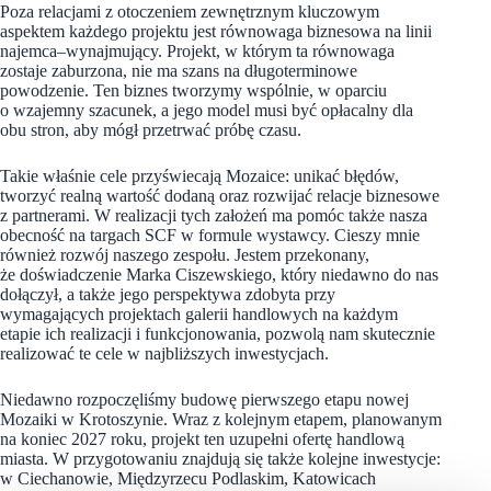
Poza relacjami z otoczeniem zewnętrznym kluczowym
aspektem każdego projektu jest równowaga biznesowa na linii
najemca–wynajmujący. Projekt, w którym ta równowaga
zostaje zaburzona, nie ma szans na długoterminowe
powodzenie. Ten biznes tworzymy wspólnie, w oparciu
o wzajemny szacunek, a jego model musi być opłacalny dla
obu stron, aby mógł przetrwać próbę czasu.
Takie właśnie cele przyświecają Mozaice: unikać błędów,
tworzyć realną wartość dodaną oraz rozwijać relacje biznesowe
z partnerami. W realizacji tych założeń ma pomóc także nasza
obecność na targach SCF w formule wystawcy. Cieszy mnie
również rozwój naszego zespołu. Jestem przekonany,
że doświadczenie Marka Ciszewskiego, który niedawno do nas
dołączył, a także jego perspektywa zdobyta przy
wymagających projektach galerii handlowych na każdym
etapie ich realizacji i funkcjonowania, pozwolą nam skutecznie
realizować te cele w najbliższych inwestycjach.
Niedawno rozpoczęliśmy budowę pierwszego etapu nowej
Mozaiki w Krotoszynie. Wraz z kolejnym etapem, planowanym
na koniec 2027 roku, projekt ten uzupełni ofertę handlową
miasta. W przygotowaniu znajdują się także kolejne inwestycje:
w Ciechanowie, Międzyrzecu Podlaskim, Katowicach