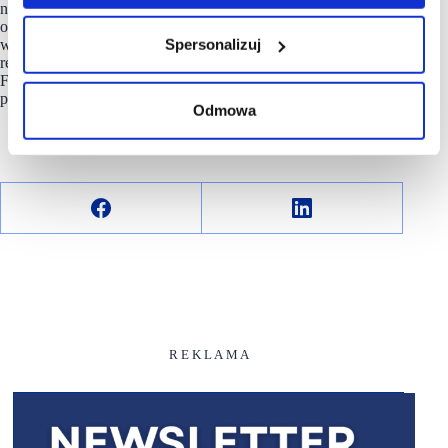
najemcom atrakcyjne możliwości dotarcia do klienta
oraz stabilne obroty. Proces inwestycyjny prowadzony jest
Spersonalizuj
w sposób kompleksowy, z nadzorem nad wszystkimi etapami
realizacji. W realizacji projektów wspierają stali partnerzy:
Firma Budrem jako generalny wykonawca, pracownia
projektowa ASA Stożek oraz firma Mallson.
Odmowa
R E K L A M A