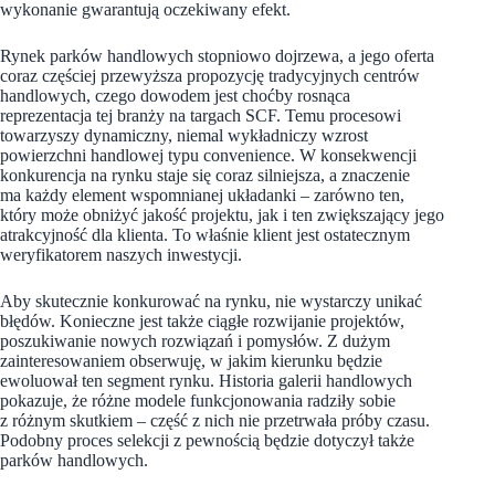
wykonanie gwarantują oczekiwany efekt.
Rynek parków handlowych stopniowo dojrzewa, a jego oferta
coraz częściej przewyższa propozycję tradycyjnych centrów
handlowych, czego dowodem jest choćby rosnąca
reprezentacja tej branży na targach SCF. Temu procesowi
towarzyszy dynamiczny, niemal wykładniczy wzrost
powierzchni handlowej typu convenience. W konsekwencji
konkurencja na rynku staje się coraz silniejsza, a znaczenie
ma każdy element wspomnianej układanki – zarówno ten,
który może obniżyć jakość projektu, jak i ten zwiększający jego
atrakcyjność dla klienta. To właśnie klient jest ostatecznym
weryfikatorem naszych inwestycji.
Aby skutecznie konkurować na rynku, nie wystarczy unikać
błędów. Konieczne jest także ciągłe rozwijanie projektów,
poszukiwanie nowych rozwiązań i pomysłów. Z dużym
zainteresowaniem obserwuję, w jakim kierunku będzie
ewoluował ten segment rynku. Historia galerii handlowych
pokazuje, że różne modele funkcjonowania radziły sobie
z różnym skutkiem – część z nich nie przetrwała próby czasu.
Podobny proces selekcji z pewnością będzie dotyczył także
parków handlowych.