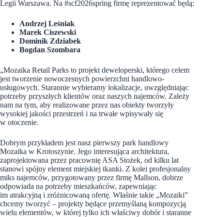
Legii Warszawa. Na #scf2026spring firmę reprezentować będą:
Andrzej Leśniak
Marek Ciszewski
Dominik Zdziabek
Bogdan Szombara
„Mozaika Retail Parks to projekt deweloperski, którego celem
jest tworzenie nowoczesnych powierzchni handlowo-
usługowych. Starannie wybieramy lokalizacje, uwzględniając
potrzeby przyszłych klientów oraz naszych najemców. Zależy
nam na tym, aby realizowane przez nas obiekty tworzyły
wysokiej jakości przestrzeń i na trwałe wpisywały się
w otoczenie.
Dobrym przykładem jest nasz pierwszy park handlowy
Mozaika w Krotoszynie. Jego interesująca architektura,
zaprojektowana przez pracownię ASA Stożek, od kilku lat
stanowi spójny element miejskiej tkanki. Z kolei profesjonalny
miks najemców, przygotowany przez firmę Mallson, dobrze
odpowiada na potrzeby mieszkańców, zapewniając
im atrakcyjną i zróżnicowaną ofertę. Właśnie takie „Mozaiki”
chcemy tworzyć – projekty będące przemyślaną kompozycją
wielu elementów, w której tylko ich właściwy dobór i staranne