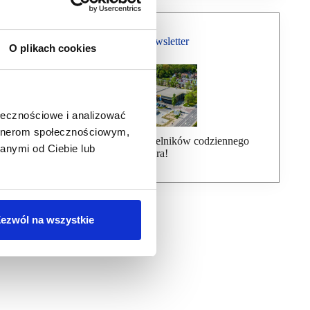
Bezpłatny Newsletter
O plikach cookies
ołecznościowe i analizować
artnerom społecznościowym,
Dołącz do ponad 7000 czytelników codziennego
anymi od Ciebie lub
newslettera!
ezwól na wszystkie