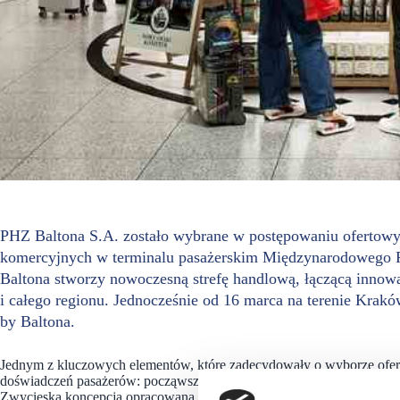
PHZ Baltona S.A. zostało wybrane w postępowaniu ofertow
komercyjnych w terminalu pasażerskim Międzynarodowego Po
Baltona stworzy nowoczesną strefę handlową, łączącą inno
i całego regionu. Jednocześnie od 16 marca na terenie Krak
by Baltona.
Jednym z kluczowych elementów, które zadecydowały o wyborze oferty
doświadczeń pasażerów: począwszy od planowania podróży, przez każdy
Zwycięska koncepcja opracowana została w myśli idei Sense of Place,