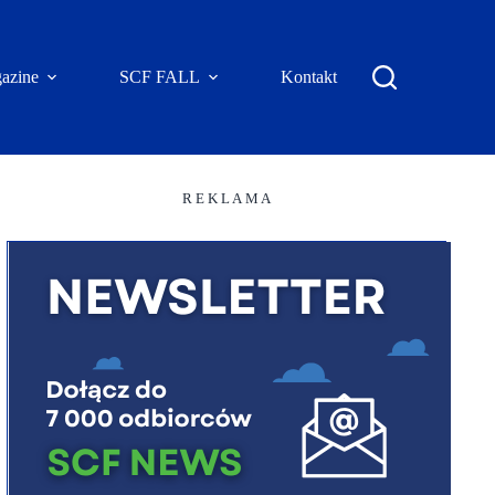
azine
SCF FALL
Kontakt
R E K L A M A