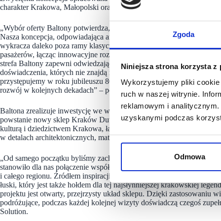
charakter Krakowa, Małopolski oraz samego lotniska.
„Wybór oferty Baltony potwierdza, że na rynku travel retail liczy si
Zgoda
Nasza koncepcja, odpowiadająca ambicjom Kraków Airport, jednego z n
wykracza daleko poza ramy klasycznej przestrzeni handlowej. Cały
pasażerów, łącząc innowacyjne rozwiązania z elementami podkreślaj
strefa Baltony zapewni odwiedzającym nie tylko wygodę zakupów i na
Niniejsza strona korzysta z
doświadczenia, których nie znajdą na żadnym innym lotnisku. Szczególnie
przystępujemy w roku jubileuszu 80-lecia Baltony. Chcemy, aby właśn
Wykorzystujemy pliki cookie 
rozwój w kolejnych dekadach” – podkreśla Wojciech Czernek, Prezes
ruch w naszej witrynie. Inf
reklamowym i analitycznym. 
Baltona zrealizuje inwestycję we współpracy z renomowanym biurem 
uzyskanymi podczas korzysta
powstanie nowy sklep Kraków Duty Free by Baltona o powierzchni 50
kulturą i dziedzictwem Krakowa, łączący zarówno nawiązania do histori
w detalach architektonicznych, materiałach oraz spójnej komunikacji w
Odmowa
„Od samego początku byliśmy zachwyceni możliwością uczestniczen
stanowiło dla nas połączenie współczesnej energii mieszkańców Krak
i całego regionu. Źródłem inspiracji stał się Smok Wawelski, a wyra
łuski, który jest także hołdem dla tej najsłynniejszej krakowskiej l
projektu jest otwarty, przejrzysty układ sklepu. Dzięki zastosowani
podróżujące, podczas każdej kolejnej wizyty doświadczą czegoś zup
Solution.