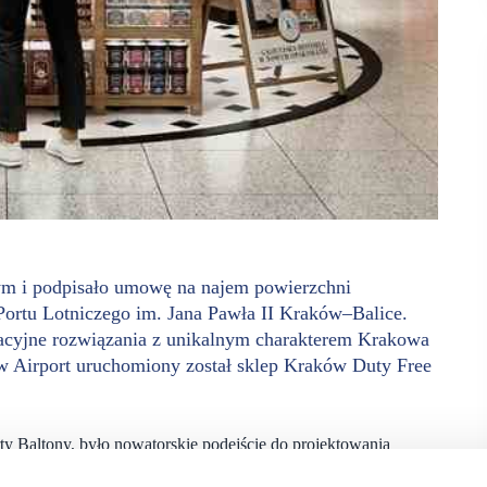
ym i podpisało umowę na najem powierzchni
rtu Lotniczego im. Jana Pawła II Kraków–Balice.
wacyjne rozwiązania z unikalnym charakterem Krakowa
ów Airport uruchomiony został sklep Kraków Duty Free
 Baltony, było nowatorskie podejście do projektowania
 etap ścieżki na lotnisku, aż po wejście na pokład samolotu.
 zgodnie z którą wnętrza sklepów będą odzwierciedlać