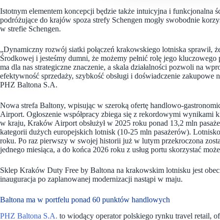
Istotnym elementem koncepcji będzie także intuicyjna i funkcjonalna 
podróżujące do krajów spoza strefy Schengen mogły swobodnie korzyst
w strefie Schengen.
„Dynamiczny rozwój siatki połączeń krakowskiego lotniska sprawił, że
Środkowej i jesteśmy dumni, że możemy pełnić rolę jego kluczowego 
ma dla nas strategiczne znaczenie, a skala działalności pozwoli na
efektywność sprzedaży, szybkość obsługi i doświadczenie zakupowe 
PHZ Baltona S.A.
Nowa strefa Baltony, wpisując w szeroką ofertę handlowo-gastronomi
Airport. Ogłoszenie współpracy zbiega się z rekordowymi wynikami kr
w kraju, Kraków Airport obsłużył w 2025 roku ponad 13,2 mln pasaże
kategorii dużych europejskich lotnisk (10-25 mln pasażerów). Lotnis
roku. Po raz pierwszy w swojej historii już w lutym przekroczona zos
jednego miesiąca, a do końca 2026 roku z usług portu skorzystać mo
Sklep Kraków Duty Free by Baltona na krakowskim lotnisku jest obecn
inauguracja po zaplanowanej modernizacji nastąpi w maju.
Baltona ma w portfelu ponad 60 punktów handlowych
PHZ Baltona S.A.
to wiodący operator polskiego rynku travel retail, 