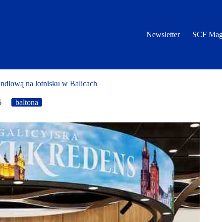
Newsletter
SCF Mag
andlową na lotnisku w Balicach
6
baltona