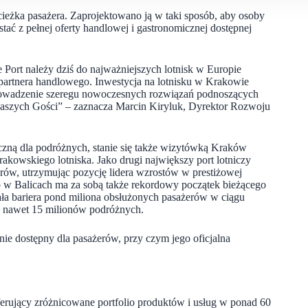
ścieżka pasażera. Zaprojektowano ją w taki sposób, aby osoby
ać z pełnej oferty handlowej i gastronomicznej dostępnej
 Port należy dziś do najważniejszych lotnisk w Europie
partnera handlowego. Inwestycja na lotnisku w Krakowie
 wprowadzenie szeregu nowoczesnych rozwiązań podnoszących
naszych Gości” – zaznacza Marcin Kiryluk, Dyrektor Rozwoju
czną dla podróżnych, stanie się także wizytówką Kraków
akowskiego lotniska. Jako drugi największy port lotniczy
rów, utrzymując pozycję lidera wzrostów w prestiżowej
ko w Balicach ma za sobą także rekordowy początek bieżącego
tała bariera pond miliona obsłużonych pasażerów w ciągu
że nawet 15 milionów podróżnych.
ie dostępny dla pasażerów, przy czym jego oficjalna
oferujący zróżnicowane portfolio produktów i usług w ponad 60