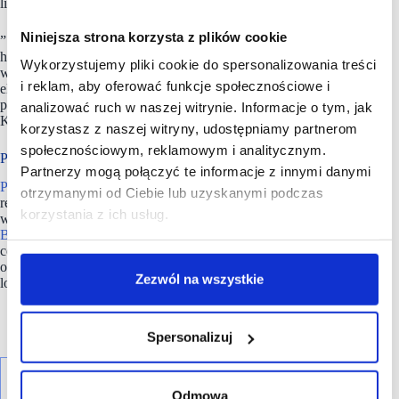
liczba podróżnych przekroczyła już 4,25 mln.
Niniejsza strona korzysta z plików cookie
” Rekordowe wyniki Kraków Airport wymagają infrastruktury
handlowej najwyższej klasy. Nowy sklep Baltony doskonale
Wykorzystujemy pliki cookie do spersonalizowania treści
wpisuje się w naszą strategię rozwoju, której istotnym
i reklam, aby oferować funkcje społecznościowe i
elementem jest budowanie pozytywnych doświadczeń
pasażerów” – podkreśla Łukasz Strutyński, Prezes Zarządu
analizować ruch w naszej witrynie. Informacje o tym, jak
Kraków Airport.
korzystasz z naszej witryny, udostępniamy partnerom
społecznościowym, reklamowym i analitycznym.
PHZ Baltona ma portfolio ponad 60 lokalizacji
Partnerzy mogą połączyć te informacje z innymi danymi
PHZ Baltona S.A.
to wiodący operator polskiego rynku travel
otrzymanymi od Ciebie lub uzyskanymi podczas
retail, oferujący zróżnicowane portfolio produktów i usług
korzystania z ich usług.
w ponad 60 punktach handlowych w Polsce, Rumunii i Francji.
Baltona
zarządza sklepami wolnocłowymi, sklepami
convenience, butikami z markowymi akcesoriami
oraz punktami gastronomicznymi na najważniejszych
Zezwól na wszystkie
lotniskach i dworcach kolejowych.
Spersonalizuj
Odmowa