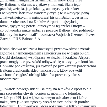
„Oficjalna inauguracja działalności Kraków Duty Free
by Baltona to dla nas wyjątkowy moment. Skala tego
przedsięwzięcia, jego lokalny, autentyczny charakter
i najwyższe światowe standardy czynią tę inwestycję jedną
z najważniejszych w najnowszej historii Baltony. Jesteśmy
dumni z obecności na Kraków Airport – najszybciej
rozwijającym się porcie lotniczym w tej części Europy –
co potwierdza nasze ambicje i pozycję Baltony jako polskiego
lidera rynku travel retail” – zaznacza Wojciech Czernek, Prezes
Zarządu PHZ Baltona S.A.
Kompleksowa realizacja inwestycji przeprowadzona została
zgodnie z harmonogramem i zakończyła się w ciągu 60 dni.
Dzięki doskonałej współpracy ze służbami Kraków Airport,
prace mogły bez przeszkód odbywać się na czynnym lotnisku.
Co warte podkreślenia, już tydzień po przekazaniu powierzchni
Baltona uruchomiła sklep tymczasowy, który pozwolił
zachować ciągłość obsługi klientów przez cały okres
modernizacji.
„Otwarcie nowego sklepu Baltony na Kraków Airport to dla
nas szczególna chwila, ponieważ mówimy o lotnisku,
w którym PPL jest większościowym udziałowcem i które
traktujemy jako strategiczny węzeł w sieci polskich portów
lotniczych. To inwestycja, która pokazuje nie tylko dynamiczny