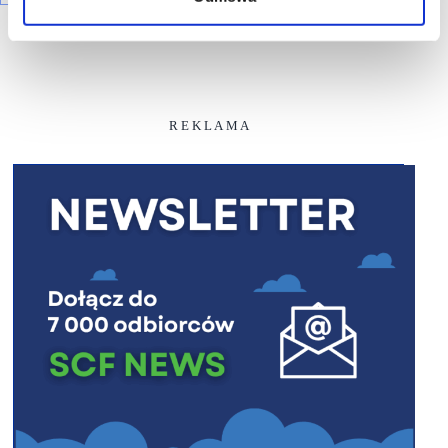
R E K L A M A