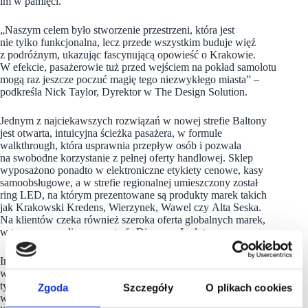
im w pamięci.
„Naszym celem było stworzenie przestrzeni, która jest
nie tylko funkcjonalna, lecz przede wszystkim buduje więź
z podróżnym, ukazując fascynującą opowieść o Krakowie.
W efekcie, pasażerowie tuż przed wejściem na pokład samolotu
mogą raz jeszcze poczuć magię tego niezwykłego miasta” –
podkreśla Nick Taylor, Dyrektor w The Design Solution.
Jednym z najciekawszych rozwiązań w nowej strefie Baltony
jest otwarta, intuicyjna ścieżka pasażera, w formule
walkthrough, która usprawnia przepływ osób i pozwala
na swobodne korzystanie z pełnej oferty handlowej. Sklep
wyposażono ponadto w elektroniczne etykiety cenowe, kasy
samoobsługowe, a w strefie regionalnej umieszczony został
ring LED, na którym prezentowane są produkty marek takich
jak Krakowski Kredens, Wierzynek, Wawel czy Alta Seska.
Na klientów czeka również szeroka oferta globalnych marek,
w tym spersonalizowana strefa Dior oraz Inglot.
Inwestycja Baltony zbiega się w czasie z historycznymi
wynikami Kraków Airport. Krakowski port lotniczy
tylko w kwietniu obsłużył 1 214 353 pasażerów, poprawiając
Zgoda
Szczegóły
O plikach cookies
wynik rok do roku o 13 proc. Z kolei od początku 2026 roku