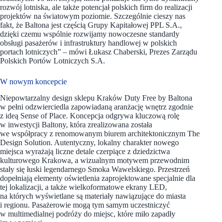
rozwój lotniska, ale także potencjał polskich firm do realizacji
projektów na światowym poziomie. Szczególnie cieszy nas
fakt, że Baltona jest częścią Grupy Kapitałowej PPL S.A.,
dzięki czemu wspólnie rozwijamy nowoczesne standardy
obsługi pasażerów i infrastruktury handlowej w polskich
portach lotniczych” – mówi Łukasz Chaberski, Prezes Zarządu
Polskich Portów Lotniczych S.A.
W nowym koncepcie
Niepowtarzalny design sklepu Kraków Duty Free by Baltona
w pełni odzwierciedla zapowiadaną aranżację wnętrz zgodnie
z ideą Sense of Place. Koncepcja odgrywa kluczową rolę
w inwestycji Baltony, która zrealizowana została
we współpracy z renomowanym biurem architektonicznym The
Design Solution. Autentyczny, lokalny charakter nowego
miejsca wyrażają liczne detale czerpiące z dziedzictwa
kulturowego Krakowa, a wizualnym motywem przewodnim
stały się łuski legendarnego Smoka Wawelskiego. Przestrzeń
dopełniają elementy oświetlenia zaprojektowane specjalnie dla
tej lokalizacji, a także wielkoformatowe ekrany LED,
na których wyświetlane są materiały nawiązujące do miasta
i regionu. Pasażerowie mogą tym samym uczestniczyć
w multimedialnej podróży do miejsc, które miło zapadły