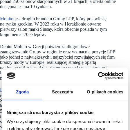
ponad 250 salonów stacjonarnych w 21 krajach, a oferta online
dostępna jest na 19 rynkach.
Mohito
jest drugim brandem Grupy LPP, który pojawił się
na rynku greckim. W 2023 roku w Heraklionie otwarto
pierwszy salon marki Sinsay, która obecnie posiada w tym
kraju niemal 70 sklepów.
Debiut Mohito w Grecji potwierdza długofalowe
zaangażowanie Grupy w regionie oraz wzmacnia pozycję LPP
jako jednej z największych i najszybciej rozwijających się firm
branży mody w Europie, realizującej strategię opartą
na dywersyfikacji rynków, rozwoju sprzedaży stacjonarnej
i online oraz budowaniu silnych marek o międzynarodowym
potencjale.
LPP
jest polską firmą rodzinną, jedną z najdynamiczniej
Zgoda
Szczegóły
O plikach cookies
rozwijających się w branży odzieżowej w regionie Europy
Środkowej. Od 30 lat z sukcesem projektuje i sprzedaje swoje
kolekcje i akcesoria w Polsce i za granicą. LPP zarządza
5 markami modowymi: Reserved, Cropp, House, Mohito
Niniejsza strona korzysta z plików cookie
i Sinsay, których oferta dostępna jest dziś w sprzedaży
Wykorzystujemy pliki cookie do spersonalizowania treści
stacjonarnej i online na 46 rynkach na świecie. Spółka posiada
sieć ponad 3700 salonów o łącznej powierzchni przekraczającej
i reklam, aby oferować funkcje społecznościowe i