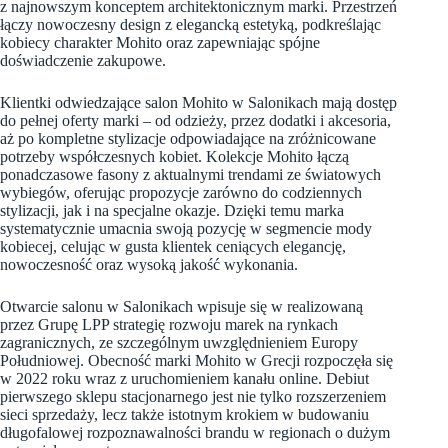
z najnowszym konceptem architektonicznym marki. Przestrzeń
łączy nowoczesny design z elegancką estetyką, podkreślając
kobiecy charakter Mohito oraz zapewniając spójne
doświadczenie zakupowe.
Klientki odwiedzające salon Mohito w Salonikach mają dostęp
do pełnej oferty marki – od odzieży, przez dodatki i akcesoria,
aż po kompletne stylizacje odpowiadające na zróżnicowane
potrzeby współczesnych kobiet. Kolekcje Mohito łączą
ponadczasowe fasony z aktualnymi trendami ze światowych
wybiegów, oferując propozycje zarówno do codziennych
stylizacji, jak i na specjalne okazje. Dzięki temu marka
systematycznie umacnia swoją pozycję w segmencie mody
kobiecej, celując w gusta klientek ceniących elegancję,
nowoczesność oraz wysoką jakość wykonania.
Otwarcie salonu w Salonikach wpisuje się w realizowaną
przez Grupę LPP strategię rozwoju marek na rynkach
zagranicznych, ze szczególnym uwzględnieniem Europy
Południowej. Obecność marki Mohito w Grecji rozpoczęła się
w 2022 roku wraz z uruchomieniem kanału online. Debiut
pierwszego sklepu stacjonarnego jest nie tylko rozszerzeniem
sieci sprzedaży, lecz także istotnym krokiem w budowaniu
długofalowej rozpoznawalności brandu w regionach o dużym