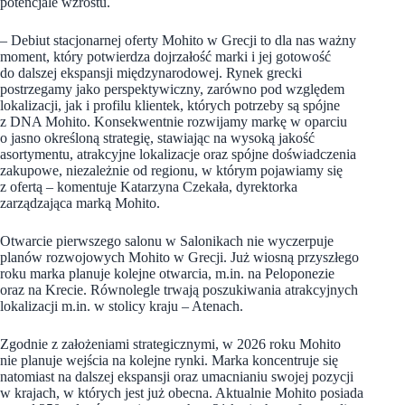
potencjale wzrostu.
– Debiut stacjonarnej oferty Mohito w Grecji to dla nas ważny
moment, który potwierdza dojrzałość marki i jej gotowość
do dalszej ekspansji międzynarodowej. Rynek grecki
postrzegamy jako perspektywiczny, zarówno pod względem
lokalizacji, jak i profilu klientek, których potrzeby są spójne
z DNA Mohito. Konsekwentnie rozwijamy markę w oparciu
o jasno określoną strategię, stawiając na wysoką jakość
asortymentu, atrakcyjne lokalizacje oraz spójne doświadczenia
zakupowe, niezależnie od regionu, w którym pojawiamy się
z ofertą – komentuje Katarzyna Czekała, dyrektorka
zarządzająca marką Mohito.
Otwarcie pierwszego salonu w Salonikach nie wyczerpuje
planów rozwojowych Mohito w Grecji. Już wiosną przyszłego
roku marka planuje kolejne otwarcia, m.in. na Peloponezie
oraz na Krecie. Równolegle trwają poszukiwania atrakcyjnych
lokalizacji m.in. w stolicy kraju – Atenach.
Zgodnie z założeniami strategicznymi, w 2026 roku Mohito
nie planuje wejścia na kolejne rynki. Marka koncentruje się
natomiast na dalszej ekspansji oraz umacnianiu swojej pozycji
w krajach, w których jest już obecna. Aktualnie Mohito posiada