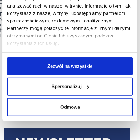
3 mln m2 i każdego roku dystrybuuje produkty
analizować ruch w naszej witrynie. Informacje o tym, jak
na 3 kontynenty. LPP pełni też ważną rolę, tworząc miejsca
korzystasz z naszej witryny, udostępniamy partnerom
pracy dla blisko 63 tys. osób w biurach i strukturach sprzedaży
w Polsce, krajach Europy, Azji i Afryki. Spółka jest notowana
społecznościowym, reklamowym i analitycznym.
na warszawskiej Giełdzie Papierów Wartościowych w ramach
Partnerzy mogą połączyć te informacje z innymi danymi
indeksu WIG20 oraz należy do prestiżowego indeksu MSCI
otrzymanymi od Ciebie lub uzyskanymi podczas
Poland.
korzystania z ich usług.
Zezwól na wszystkie
Spersonalizuj
Odmowa
R E K L A M A