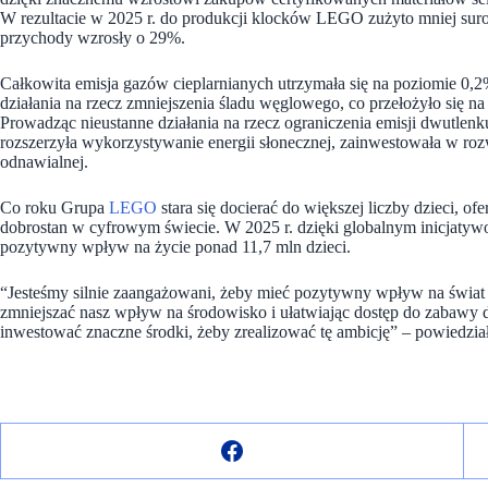
W rezultacie w 2025 r. do produkcji klocków LEGO zużyto mniej su
przychody wzrosły o 29%.
Całkowita emisja gazów cieplarnianych utrzymała się na poziomie 0,
działania na rzecz zmniejszenia śladu węglowego, co przełożyło się n
Prowadząc nieustanne działania na rzecz ograniczenia emisji dwutlenk
rozszerzyła wykorzystywanie energii słonecznej, zainwestowała w roz
odnawialnej.
Co roku Grupa
LEGO
stara się docierać do większej liczby dzieci, o
dobrostan w cyfrowym świecie. W 2025 r. dzięki globalnym inicjatywo
pozytywny wpływ na życie ponad 11,7 mln dzieci.
“
Jesteśmy silnie zaangażowani, żeby mieć pozytywny wpływ na świat i 
zmniejszać nasz wpływ na środowisko i ułatwiając dostęp do zabawy dz
inwestować znaczne środki, żeby zrealizować tę ambicję” – powiedzi