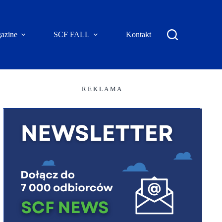
azine
SCF FALL
Kontakt
R E K L A M A