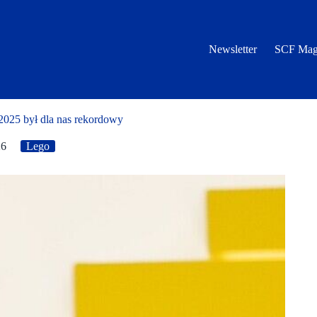
Newsletter
SCF Mag
2025 był dla nas rekordowy
26
Lego