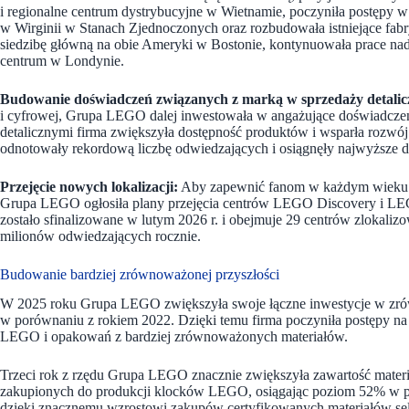
i regionalne centrum dystrybucyjne w Wietnamie, poczyniła postępy w
w Wirginii w Stanach Zjednoczonych oraz rozbudowała istniejące fa
siedzibę główną na obie Ameryki w Bostonie, kontynuowała prace na
centrum w Londynie.
Budowanie doświadczeń związanych z marką w sprzedaży detalic
i cyfrowej, Grupa LEGO dalej inwestowała w angażujące doświadczeni
detalicznymi firma zwiększyła dostępność produktów i wsparła rozw
odnotowały rekordową liczbę odwiedzających i osiągnęły najwyższe do
Przejęcie nowych lokalizacji:
Aby zapewnić fanom w każdym wieku je
Grupa LEGO ogłosiła plany przejęcia centrów LEGO Discovery i LE
zostało sfinalizowane w lutym 2026 r. i obejmuje 29 centrów zlokalizo
milionów odwiedzających rocznie.
Budowanie bardziej zrównoważonej przyszłości
W 2025 roku Grupa LEGO zwiększyła swoje łączne inwestycje w zrów
w porównaniu z rokiem 2022. Dzięki temu firma poczyniła postępy na 
LEGO i opakowań z bardziej zrównoważonych materiałów.
Trzeci rok z rzędu Grupa LEGO znacznie zwiększyła zawartość mater
zakupionych do produkcji klocków LEGO, osiągając poziom 52% w po
dzięki znacznemu wzrostowi zakupów certyfikowanych materiałów se