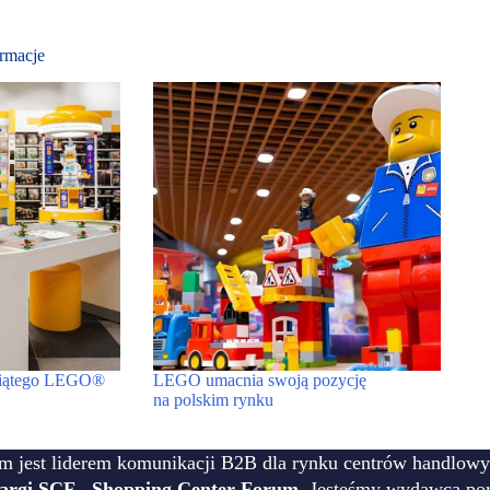
rmacje
esiątego LEGO®
LEGO umacnia swoją pozycję
na polskim rynku
m jest liderem komunikacji B2B dla rynku centrów handlowy
targi SCF - Shopping Center Forum
. Jesteśmy wydawcą por