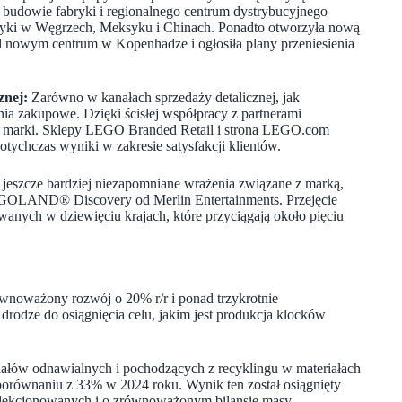
 budowie fabryki i regionalnego centrum dystrybucyjnego
bryki w Węgrzech, Meksyku i Chinach. Ponadto otworzyła nową
d nowym centrum w Kopenhadze i ogłosiła plany przeniesienia
znej:
Zarówno w kanałach sprzedaży detalicznej, jak
a zakupowe. Dzięki ścisłej współpracy z partnerami
ój marki. Sklepy LEGO Branded Retail i strona LEGO.com
tychczas wyniki w zakresie satysfakcji klientów.
szcze bardziej niezapomniane wrażenia związane z marką,
GOLAND® Discovery od Merlin Entertainments. Przejęcie
wanych w dziewięciu krajach, które przyciągają około pięciu
noważony rozwój o 20% r/r i ponad trzykrotnie
drodze do osiągnięcia celu, jakim jest produkcja klocków
iałów odnawialnych i pochodzących z recyklingu w materiałach
równaniu z 33% w 2024 roku. Wynik ten został osiągnięty
lekcjonowanych i o zrównoważonym bilansie masy.