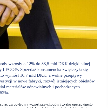
ody wzrosły o 12% do 83,5 mld DKK dzięki silnej
kty LEGO®. Sprzedaż konsumencka zwiększyła się
tto wyniósł 16,7 mld DKK, a wolne przepływy
stycji w nowe fabryki, rozwój istniejących obiektów
iał materiałów odnawialnych i pochodzących
 52%.
zując dwucyfrowy wzrost przychodów i zysku operacyjnego.