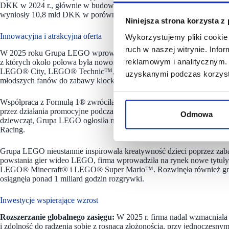
DKK w 2024 r., głównie w budowę nowych fabryk i rozbudowę istniej
wyniosły 10,8 mld DKK w porównaniu z 10,2 mld DKK w 2024 r.
Niniejsza strona korzysta z
Innowacyjna i atrakcyjna oferta
Wykorzystujemy pliki cookie 
ruch w naszej witrynie. Inf
W 2025 roku Grupa LEGO wprowadziła na rynek najbogatszą dotychc
reklamowym i analitycznym. 
z których około połowa była nowością, przyciągającą uwagę konstruk
LEGO® City, LEGO® Technic™, LEGO® Star Wars™, LEGO® Icons i
uzyskanymi podczas korzysta
młodszych fanów do zabawy klockami LEGO.
Współpraca z Formułą 1® zwróciła uwagę nowych budowniczych, gdy p
przez działania promocyjne podczas ponad dwudziestu wyścigów Gra
Odmowa
dziewcząt, Grupa LEGO ogłosiła nową współpracę z F1 ACADEMY, dz
Racing.
Grupa LEGO nieustannie inspirowała kreatywność dzieci poprzez zabaw
powstania gier wideo LEGO, firma wprowadziła na rynek nowe tytuły i 
LEGO® Minecraft® i LEGO® Super Mario™. Rozwinęła również grę
osiągnęła ponad 1 miliard godzin rozgrywki.
Inwestycje wspierające wzrost
Rozszerzanie globalnego zasięgu:
W 2025 r. firma nadal wzmacniała
i zdolność do radzenia sobie z rosnącą złożonością, przy jednoczesn