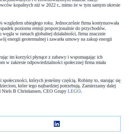
rowców kopalnych niż w 2022 r., mimo że w tym samym okresie
2% względem ubiegłego roku. Jednocześnie firma kontynuowała
a spadek poziomu emisji proporcjonalnie do przychodów.
u węgla w ramach globalnej działalności, firma znacznie
wój energii geotermalnej i zawarła umowy na zakup energii
ferując im korzyści płynące z zabawy i wspomagając ich
m w zakresie odpowiedzialności społecznej firma miała
społeczności, których jesteśmy częścią. Robimy to, starając się
ieciom, które tego najbardziej potrzebują. Zamierzamy dalej
ał Niels B Christiansen, CEO Grupy
LEGO
.