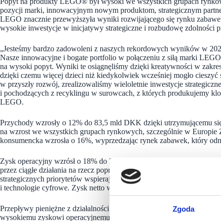
Popyt na produkty LEGO® był wysoki we wszystkich grupach rynkowych
pozycji marki, innowacyjnym nowym produktom, strategicznym partner
LEGO znacznie przewyższyła wyniki rozwijającego się rynku zabawek
wysokie inwestycje w inicjatywy strategiczne i rozbudowę zdolności 
„
Jesteśmy bardzo zadowoleni z naszych rekordowych wyników w 2025 
Nasze innowacyjne i bogate portfolio w połączeniu z siłą marki LEG
na wysoki popyt. Wyniki te osiągnęliśmy dzięki kreatywności w zakre
dzięki czemu więcej dzieci niż kiedykolwiek wcześniej mogło cieszy
w przyszły rozwój, zrealizowaliśmy wieloletnie inwestycje strategicz
i pochodzących z recyklingu w surowcach, z których produkujemy kl
LEGO.
Przychody wzrosły o 12% do 83,5 mld DKK dzięki utrzymującemu się
na wzrost we wszystkich grupach rynkowych, szczególnie w Europie
konsumencka wzrosła o 16%, wyprzedzając rynek zabawek, który odn
Zysk operacyjny wzrósł o 18% do 22,0 mld DKK dzięki wysokim przy
przez ciągłe działania na rzecz poprawy wydajności, które umożliwił
strategicznych priorytetów wspierających krótko- i długoterminowy w
i technologie cyfrowe. Zysk netto wzrósł o 21% do 16,7 mld DKK, pr
Przepływy pieniężne z działalności operacyjnej wzrosły o 4% do 19
Zgoda
wysokiemu zyskowi operacyjnemu. Spółka kontynuowała znaczące in