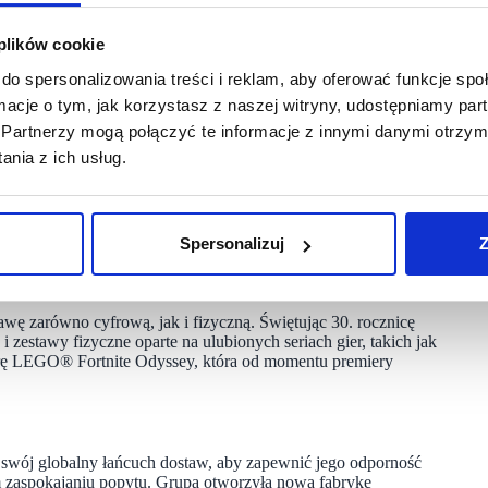
ących obiektów. W rezultacie wolne przepływy pieniężne
 plików cookie
do spersonalizowania treści i reklam, aby oferować funkcje sp
ormacje o tym, jak korzystasz z naszej witryny, udostępniamy p
zas gamę produktów, obejmującą ponad 860 pozycji,
Partnerzy mogą połączyć te informacje z innymi danymi otrzym
torów w każdym wieku. Do najpopularniejszych serii należały
 LEGO® Botanicals, które przyciągnęły nowych,
nia z ich usług.
ierwsze produkty trafiły na rynek w 2025 roku, wspierane
nd Prix. Aby dotrzeć do młodych fanów wyścigów, zwłaszcza
Spersonalizuj
Z
ięki której w 2026 roku na tor wyścigowy trafi LEGO
ę zarówno cyfrową, jak i fizyczną. Świętując 30. rocznicę
zestawy fizyczne oparte na ulubionych seriach gier, takich jak
 LEGO® Fortnite Odyssey, która od momentu premiery
 swój globalny łańcuch dostaw, aby zapewnić jego odporność
ym zaspokajaniu popytu. Grupa otworzyła nową fabrykę