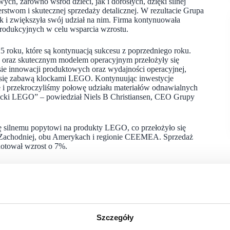
, zarówno wśród dzieci, jak i dorosłych, dzięki silnej
stwom i skutecznej sprzedaży detalicznej. W rezultacie Grupa
 i zwiększyła swój udział na nim. Firma kontynuowała
produkcyjnych w celu wsparcia wzrostu.
roku, które są kontynuacją sukcesu z poprzedniego roku.
O oraz skutecznym modelem operacyjnym przełożyły się
sie innowacji produktowych oraz wydajności operacyjnej,
ć się zabawą klockami LEGO. Kontynuując inwestycje
ne i przekroczyliśmy połowę udziału materiałów odnawialnych
ocki LEGO” – powiedział Niels B Christiansen, CEO Grupy
 silnemu popytowi na produkty LEGO, co przełożyło się
 Zachodniej, obu Amerykach i regionie CEEMEA. Sprzedaż
otował wzrost o 7%.
chodom i efektom skali. Wynik ten został wzmocniony
y reinwestycje w rozbudowę
zdolności produkcyjnych i realizację
zrost, takich jak zrównoważony rozwój, sieć łańcucha dostaw
zekraczając oczekiwania.
,9 mld DKK w porównaniu z 19,2 mld DKK w 2024 r. dzięki
Szczegóły
westycje w wysokości 9,2 mld DKK w porównaniu z 9,0 mld