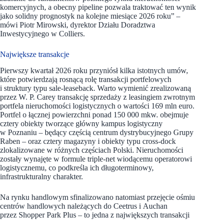
komercyjnych, a obecny pipeline pozwala traktować ten wynik
jako solidny prognostyk na kolejne miesiące 2026 roku” –
mówi Piotr Mirowski, dyrektor Działu Doradztwa
Inwestycyjnego w Colliers.
Największe transakcje
Pierwszy kwartał 2026 roku przyniósł kilka istotnych umów,
które potwierdzają rosnącą rolę transakcji portfelowych
i struktury typu sale-leaseback. Warto wymienić zrealizowaną
przez W. P. Carey transakcję sprzedaży z leasingiem zwrotnym
portfela nieruchomości logistycznych o wartości 169 mln euro.
Portfel o łącznej powierzchni ponad 150 000 mkw. obejmuje
cztery obiekty tworzące główny kampus logistyczny
w Poznaniu – będący częścią centrum dystrybucyjnego Grupy
Raben – oraz cztery magazyny i obiekty typu cross-dock
zlokalizowane w różnych częściach Polski. Nieruchomości
zostały wynajęte w formule triple-net wiodącemu operatorowi
logistycznemu, co podkreśla ich długoterminowy,
infrastrukturalny charakter.
Na rynku handlowym sfinalizowano natomiast przejęcie ośmiu
centrów handlowych należących do Ceetrus i Auchan
przez Shopper Park Plus – to jedna z największych transakcji