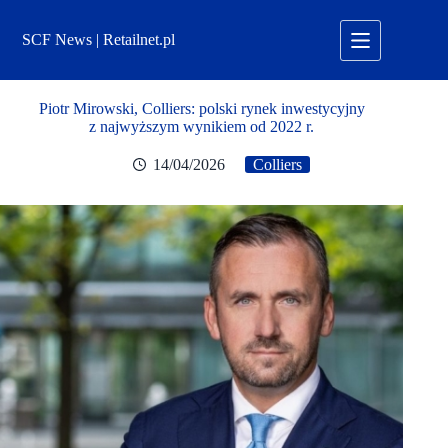
Przejdź
do
SCF News | Retailnet.pl
treści
Piotr Mirowski, Colliers: polski rynek inwestycyjny
z najwyższym wynikiem od 2022 r.
14/04/2026
Colliers