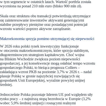
w tym segmencie w ostatnich latach. Wartość portfela została
wyceniona na ponad 210 mln euro (blisko 900 mln zł).
Skala oraz struktura obu transakcji potwierdzają utrzymujące
się zainteresowanie inwestorów aktywami generującymi
stabilne przepływy pieniężne oraz posiadającymi potencjał
wzrostu wartości poprzez aktywne zarządzanie.
Makroekonomia sprzyja pomimo utrzymującej się niepewności
W 2026 roku polski rynek inwestycyjny funkcjonuje
w otoczeniu makroekonomicznym, które sprzyja stabilnym,
długoterminowym strategiom kapitałowym. Choć wojna
na Bliskim Wschodzie zwiększa poziom niepewności
gospodarczej, a jej konsekwencje mogą osłabiać tempo wzrostu
gospodarczego Polski, to bieżąca prognoza Colliers –
zakładająca wzrost PKB na poziomie 3,7% w 2026 r. – nadal
plasuje Polskę w gronie najszybciej rozwijających się
gospodarek Unii Europejskiej, wyraźnie powyżej unijnej
średniej.
Jednocześnie Polska pozostaje liderem UE pod względem siły
rynku pracy – z najniższą stopą bezrobocia w Europie (3,2%
wobec 5,9% średniej unijnej) i rosnącymi realnymi