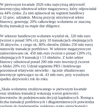
W pierwszym kwartale 2026 roku najwyższą aktywność
inwestycyjną odnotował sektor magazynowy, który odpowiadał
za 44% rynku. Za nim uplasował się segment handlowy
z 32‑proc. udziałem. Mocną pozycję utrzymywał sektor
biurowy, generując 20% całkowitego wolumenu ze znaczną
liczbą transakcji na etapie due diligence.
W sektorze handlowym wolumen wyniósł ok. 320 mln euro
(wzrost o ponad 50% r/r), przy 10 transakcjach obejmujących
30 aktywów, z czego ok. 80% obrotów (blisko 250 mln euro)
stanowiły transakcje portfelowe. W sektorze magazynowym
zainwestowano ok. 450 mln euro (wzrost o ponad 120% r/r),
obejmujących 9 transakcji i 13 obiektów. Z kolei sektor
biurowy odnotował ponad 200 mln euro inwestycji (wzrost
o blisko 20% r/r). Udział segmentu PRS i hotelowego
pozostawał relatywnie niewielki – łącznie sfinalizowano
inwestycje opiewające na ok. 43 mln euro, przy wyraźnym
spadku aktywności rok do roku.
„Skala wolumenu zrealizowanego w pierwszym kwartale
oraz struktura transakcji wskazują wzrost gotowości
inwestorów do podejmowania decyzji kapitałowych. Rosnąca
liczba transakcji portfelowych i długoterminowych potwierdza
zaufanie do fundamentów polskiego rynku nieruchomości