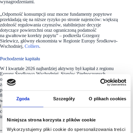
wynagrodzeniami.
„Odporność konsumpcji oraz mocne fundamenty popytowe
przekładają się na niższe ryzyko po stronie najemców: większą
zdolność regulowania czynszów, stabilniejsze decyzje
dotyczące powierzchni oraz ograniczoną podatność
na gwałtowne korekty popytu” – podkreśla Grzegorz
Sielewicz, główny ekonomista w Regionie Europy Środkowo-
Wschodniej,
Colliers
.
Pochodzenie kapitału
W I kwartale 2026 najbardziej aktywny był kapitał z regionu
Europy Środkowo-Wschodniej, Stanów Zjednoczonych
oraz Europy Zachodniej. Warto jednak mieć na względzie,
że do puli aktywnych uczestników rynku z pewnością dołączą
polscy inwestorzy, którzy w 2025 roku ulokowali na rynku ok.
800 mln euro, osiągając rekordowy 18% udział w całkowitym
Zgoda
Szczegóły
O plikach cookies
wolumenie transakcji – ponad 60% więcej niż rok wcześniej
i niemal trzykrotnie więcej niż średnia z ostatnich pięciu lat,
co potwierdza strukturalną zmianę po stronie popytu
inwestycyjnego.
Niniejsza strona korzysta z plików cookie
„Rynek kształtuje dziś nowa fala kupujących. Polski inwestor
Wykorzystujemy pliki cookie do spersonalizowania treści