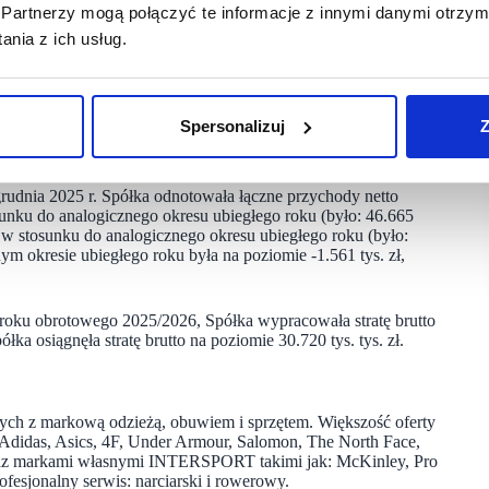
Partnerzy mogą połączyć te informacje z innymi danymi otrzym
nia z ich usług.
w 3 kwartałach roku obrotowego 2025/2026, tj. okresie od 1
netto ze sprzedaży w wysokości 134.543 tys. zł, czyli o 4,4%
40.701 tys. zł), wypracowała masę marży 39.545 tys. zł, czyli
Spersonalizuj
Z
ło: 43.694 tys. zł), wynik EBITDA wyniósł obecnie -11.965
099 tys.
grudnia 2025 r. Spółka odnotowała łączne przychody netto
sunku do analogicznego okresu ubiegłego roku (było: 46.665
% w stosunku do analogicznego okresu ubiegłego roku (było:
ym okresie ubiegłego roku była na poziomie -1.561 tys. zł,
roku obrotowego 2025/2026, Spółka wypracowała stratę brutto
ka osiągnęła stratę brutto na poziomie 30.720 tys. tys. zł.
ch z markową odzieżą, obuwiem i sprzętem. Większość oferty
 Adidas, Asics, 4F, Under Armour, Salomon, The North Face,
oraz markami własnymi INTERSPORT takimi jak: McKinley, Pro
fesjonalny serwis: narciarski i rowerowy.