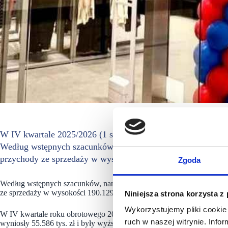
W IV kwartale 2025/2026 (1 stycznia–31 marca 2026 r.) przy
Według wstępnych szacunków spółka osiągnęła w okresie od 1
przychody ze sprzedaży w wysokości 190,1 mln zł, co oznacz
Zgoda
Według wstępnych szacunków, narastająco, w okresie od 1 kwietnia 20
ze sprzedaży w wysokości 190.129 tys. zł, czyli o 2,7% wyższe w stosu
Niniejsza strona korzysta z
Wykorzystujemy pliki cookie 
W IV kwartale roku obrotowego 2025/2026 tj. od 1 stycznia do 31 marc
ruch w naszej witrynie. Inf
wyniosły 55.586 tys. zł i były wyższe o 24,9% w stosunku do analogic