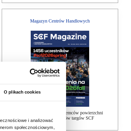
Magazyn Centrów Handlowych
O plikach cookies
Bezpłatna wysyłka dla najemców powierzchni
handlowej, uczestników targów SCF
ołecznościowe i analizować
artnerom społecznościowym,