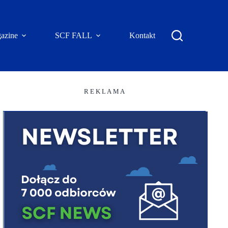
azine
SCF FALL
Kontakt
R E K L A M A