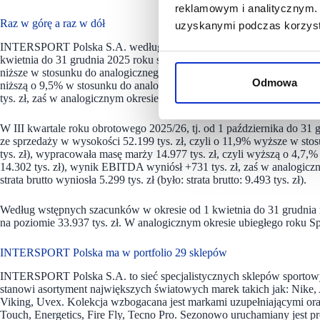
reklamowym i analitycznym. 
Raz w górę a raz w dół
uzyskanymi podczas korzysta
INTERSPORT Polska S.A. według wstępnych szacunków, narastająco, 
kwietnia do 31 grudnia 2025 roku spółka osiągnęła łączne przy/chody 
niższe w stosunku do analogicznego okresu poprzedniego roku (było: 1
Odmowa
niższą o 9,5% w stosunku do analogicznego okresu ubiegłego roku (by
tys. zł, zaś w analogicznym okresie ubiegłego roku był na poziomie -5.
W III kwartale roku obrotowego 2025/26, tj. od 1 października do 31 
ze sprzedaży w wysokości 52.199 tys. zł, czyli o 11,9% wyższe w sto
tys. zł), wypracowała masę marży 14.977 tys. zł, czyli wyższą o 4,7,
14.302 tys. zł), wynik EBITDA wyniósł +731 tys. zł, zaś w analogiczn
strata brutto wyniosła 5.299 tys. zł (było: strata brutto: 9.493 tys. zł).
Według wstępnych szacunków w okresie od 1 kwietnia do 31 grudnia 
na poziomie 33.937 tys. zł. W analogicznym okresie ubiegłego roku Spół
INTERSPORT Polska ma w portfolio 29 sklepów
INTERSPORT Polska S.A. to sieć specjalistycznych sklepów sportowy
stanowi asortyment największych światowych marek takich jak: Nike,
Viking, Uvex. Kolekcja wzbogacana jest markami uzupełniającymi 
Touch, Energetics, Fire Fly, Tecno Pro. Sezonowo uruchamiany jest pro