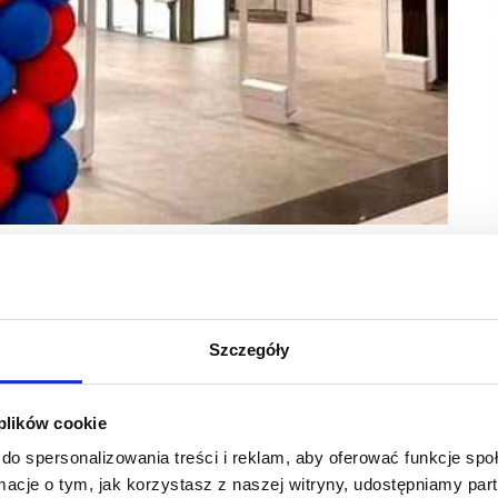
chody wyniosły 55,6 mln zł, rosnąc o 24,9% r/r.
 kwietnia 2025 r. do 31 marca 2026 r. łączne
a wzrost o 2,7% r/r.
Szczegóły
25 r. do 31 marca 2026 r. spółka osiągnęła łączne przychody
nku do analogicznego okresu (było: 185.220 tys. zł) .
 plików cookie
do spersonalizowania treści i reklam, aby oferować funkcje sp
a 2026 r., łączne przychody netto ze sprzedaży spółki
ormacje o tym, jak korzystasz z naszej witryny, udostępniamy p
znego okresu ubiegłego roku (było: 44.519 tys. zł).