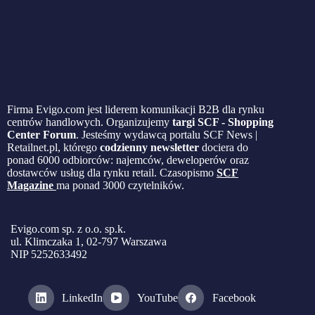
Firma Evigo.com jest liderem komunikacji B2B dla rynku
centrów handlowych. Organizujemy
targi SCF - Shopping
Center Forum
. Jesteśmy wydawcą portalu SCF News |
Retailnet.pl, którego
codzienny newsletter
dociera do
ponad 6000 odbiorców: najemców, deweloperów oraz
dostawców usług dla rynku retail. Czasopismo
SCF
Magazine
ma ponad 3000 czytelników.
Evigo.com sp. z o.o. sp.k.
ul. Klimczaka 1, 02-797 Warszawa
NIP 5252633492
LinkedIn
YouTube
Facebook