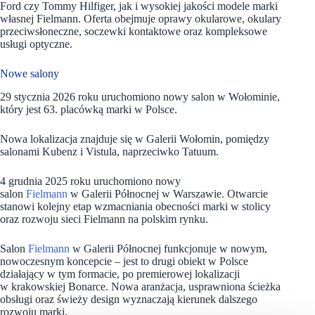
Ford czy Tommy Hilfiger, jak i wysokiej jakości modele marki
własnej Fielmann. Oferta obejmuje oprawy okularowe, okulary
przeciwsłoneczne, soczewki kontaktowe oraz kompleksowe
usługi optyczne.
Nowe salony
29 stycznia 2026 roku uruchomiono nowy salon w Wołominie,
który jest 63. placówką marki w Polsce.
Nowa lokalizacja znajduje się w Galerii Wołomin, pomiędzy
salonami Kubenz i Vistula, naprzeciwko Tatuum.
4 grudnia 2025 roku uruchomiono nowy
salon
Fielmann
w Galerii Północnej w Warszawie. Otwarcie
stanowi kolejny etap wzmacniania obecności marki w stolicy
oraz rozwoju sieci Fielmann na polskim rynku.
Salon
Fielmann
w Galerii Północnej funkcjonuje w nowym,
nowoczesnym koncepcie – jest to drugi obiekt w Polsce
działający w tym formacie, po premierowej lokalizacji
w krakowskiej Bonarce. Nowa aranżacja, usprawniona ścieżka
obsługi oraz świeży design wyznaczają kierunek dalszego
rozwoju marki.