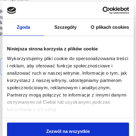
Klienci mają do dyspozycji przestronną i jasną przestrzeń
sprzedażową, szeroką ofertę okularów oraz soczewek
kontaktowych, a także nowoczesne rozwiązania
Zgoda
Szczegóły
O plikach cookies
technologiczne. Nowy salon stanowi istotny element strategii
podnoszenia standardów obsługi i rozwoju sieci.
Niniejsza strona korzysta z plików cookie
Wykorzystujemy pliki cookie do spersonalizowania treści
i reklam, aby oferować funkcje społecznościowe i
analizować ruch w naszej witrynie. Informacje o tym, jak
korzystasz z naszej witryny, udostępniamy partnerom
społecznościowym, reklamowym i analitycznym.
Partnerzy mogą połączyć te informacje z innymi danymi
otrzymanymi od Ciebie lub uzyskanymi podczas
korzystania z ich usług.
R E K L A M A
Zezwól na wszystkie