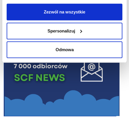
R E K L A M A
Zezwól na wszystkie
Spersonalizuj
Odmowa