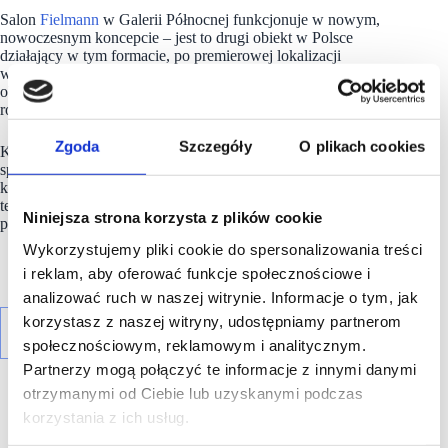
Salon
Fielmann
w Galerii Północnej funkcjonuje w nowym,
nowoczesnym koncepcie – jest to drugi obiekt w Polsce
działający w tym formacie, po premierowej lokalizacji
w krakowskiej Bonarce. Nowa aranżacja, usprawniona ścieżka
obsługi oraz świeży design wyznaczają kierunek dalszego
rozwoju marki.
Zgoda
Szczegóły
O plikach cookies
Klienci mają do dyspozycji przestronną i jasną przestrzeń
sprzedażową, szeroką ofertę okularów oraz soczewek
kontaktowych, a także nowoczesne rozwiązania
technologiczne. Nowy salon stanowi istotny element strategii
Niniejsza strona korzysta z plików cookie
podnoszenia standardów obsługi i rozwoju sieci.
Wykorzystujemy pliki cookie do spersonalizowania treści
i reklam, aby oferować funkcje społecznościowe i
analizować ruch w naszej witrynie. Informacje o tym, jak
korzystasz z naszej witryny, udostępniamy partnerom
społecznościowym, reklamowym i analitycznym.
Partnerzy mogą połączyć te informacje z innymi danymi
otrzymanymi od Ciebie lub uzyskanymi podczas
korzystania z ich usług.