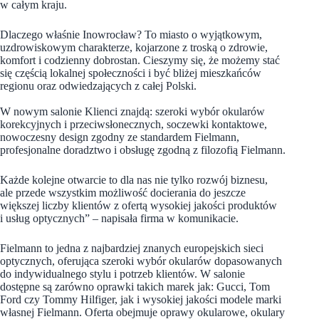
w całym kraju.
Dlaczego właśnie Inowrocław? To miasto o wyjątkowym,
uzdrowiskowym charakterze, kojarzone z troską o zdrowie,
komfort i codzienny dobrostan. Cieszymy się, że możemy stać
się częścią lokalnej społeczności i być bliżej mieszkańców
regionu oraz odwiedzających z całej Polski.
W nowym salonie Klienci znajdą: szeroki wybór okularów
korekcyjnych i przeciwsłonecznych, soczewki kontaktowe,
nowoczesny design zgodny ze standardem Fielmann,
profesjonalne doradztwo i obsługę zgodną z filozofią Fielmann.
Każde kolejne otwarcie to dla nas nie tylko rozwój biznesu,
ale przede wszystkim możliwość docierania do jeszcze
większej liczby klientów z ofertą wysokiej jakości produktów
i usług optycznych” – napisała firma w komunikacie.
Fielmann to jedna z najbardziej znanych europejskich sieci
optycznych, oferująca szeroki wybór okularów dopasowanych
do indywidualnego stylu i potrzeb klientów. W salonie
dostępne są zarówno oprawki takich marek jak: Gucci, Tom
Ford czy Tommy Hilfiger, jak i wysokiej jakości modele marki
własnej Fielmann. Oferta obejmuje oprawy okularowe, okulary