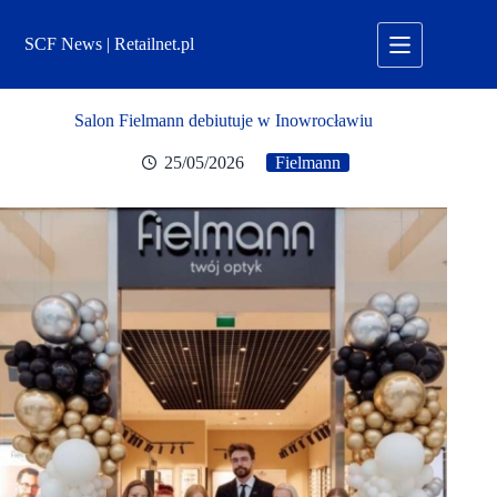
Przejdź
do
SCF News | Retailnet.pl
treści
Salon Fielmann debiutuje w Inowrocławiu
25/05/2026
Fielmann