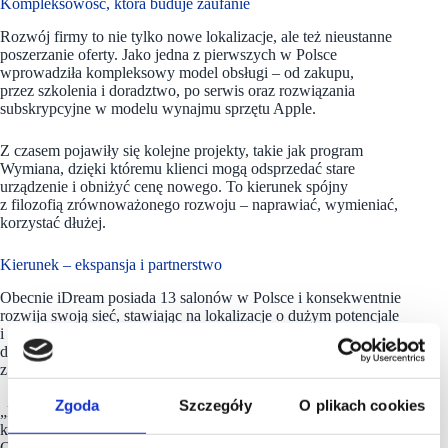
Kompleksowość, która buduje zaufanie
Rozwój firmy to nie tylko nowe lokalizacje, ale też nieustanne
poszerzanie oferty. Jako jedna z pierwszych w Polsce
wprowadziła kompleksowy model obsługi – od zakupu,
przez szkolenia i doradztwo, po serwis oraz rozwiązania
subskrypcyjne w modelu wynajmu sprzętu Apple.
Z czasem pojawiły się kolejne projekty, takie jak program
Wymiana, dzięki któremu klienci mogą odsprzedać stare
urządzenie i obniżyć cenę nowego. To kierunek spójny
z filozofią zrównoważonego rozwoju – naprawiać, wymieniać,
korzystać dłużej.
Kierunek – ekspansja i partnerstwo
Obecnie iDream posiada 13 salonów w Polsce i konsekwentnie
rozwija swoją sieć, stawiając na lokalizacje o dużym potencjale
i otoczeniu marek premium. W perspektywie najbliższych
dwóch lat marka zakłada dalszy dynamiczny rozwój sieci,
z ambicją co najmniej podwojenia liczby obecnych lokalizacji.
Zgoda
Szczegóły
O plikach cookies
„Rozwój marki iDream następuje w kierunku oferowania
kompleksowej obsługi klienta w różnych kanałach sprzedaży.
Oferujemy klientom naszych salonów nie tylko pełną ofertę