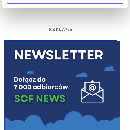
R E K L A M A