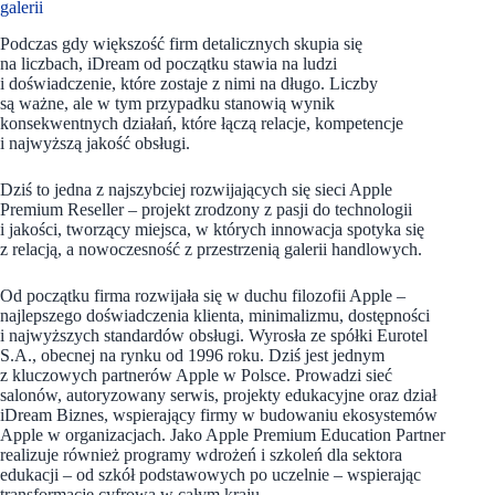
galerii
Podczas gdy większość firm detalicznych skupia się
na liczbach, iDream od początku stawia na ludzi
i doświadczenie, które zostaje z nimi na długo. Liczby
są ważne, ale w tym przypadku stanowią wynik
konsekwentnych działań, które łączą relacje, kompetencje
i najwyższą jakość obsługi.
Dziś to jedna z najszybciej rozwijających się sieci Apple
Premium Reseller – projekt zrodzony z pasji do technologii
i jakości, tworzący miejsca, w których innowacja spotyka się
z relacją, a nowoczesność z przestrzenią galerii handlowych.
Od początku firma rozwijała się w duchu filozofii Apple –
najlepszego doświadczenia klienta, minimalizmu, dostępności
i najwyższych standardów obsługi. Wyrosła ze spółki Eurotel
S.A., obecnej na rynku od 1996 roku. Dziś jest jednym
z kluczowych partnerów Apple w Polsce. Prowadzi sieć
salonów, autoryzowany serwis, projekty edukacyjne oraz dział
iDream Biznes, wspierający firmy w budowaniu ekosystemów
Apple w organizacjach. Jako Apple Premium Education Partner
realizuje również programy wdrożeń i szkoleń dla sektora
edukacji – od szkół podstawowych po uczelnie – wspierając
transformację cyfrową w całym kraju.