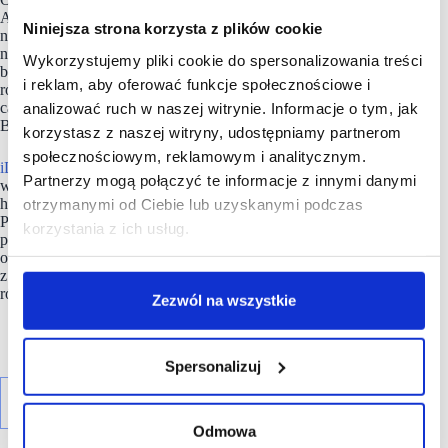
Apple, ale również liczne usługi, w tym te posprzedażowe jak
Niniejsza strona korzysta z plików cookie
np. serwis. Chcemy się dynamicznie rozwijać
nie tylko w dużych miastach, ale sprawić, aby dostępność
Wykorzystujemy pliki cookie do spersonalizowania treści
bezpośredniego kontaktu z produktami Apple była możliwa
i reklam, aby oferować funkcje społecznościowe i
również w mniejszych miejscowościach, gdzie również jest
całkiem duży potencjał rynkowy” – podkreśla Tomasz
analizować ruch w naszej witrynie. Informacje o tym, jak
Basiński, Wiceprezes Eurotel S.A.
korzystasz z naszej witryny, udostępniamy partnerom
społecznościowym, reklamowym i analitycznym.
iDream
poszukuje nowych lokalizacji przede wszystkim
Partnerzy mogą połączyć te informacje z innymi danymi
w najlepszych galeriach handlowych, w atrakcyjnych
handlowo miejscach z potencjałem dla oferty premium.
otrzymanymi od Ciebie lub uzyskanymi podczas
Priorytetem dla marki są większe miasta i
obiekty
o silnej
korzystania z ich usług.
pozycji rynkowej. Marka bierze pod uwagę lokale
o powierzchni od 80 do 170 mkw., stawiając na współpracę
z partnerami, dla których jakość doświadczenia klienta jest
równie istotna jak wyniki sprzedaży.
Zezwól na wszystkie
Spersonalizuj
Odmowa