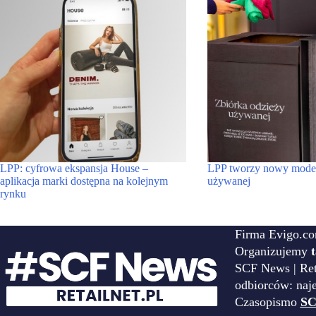
LPP: cyfrowa ekspansja House –
LPP tworzy nowy model 
aplikacja marki dostępna na kolejnym
używanej
rynku
Firma Evigo.co
Organizujemy
SCF News | Reta
odbiorców: naj
Czasopismo
SC