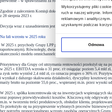
pierwotnie – w sprawozdaniu za rok 2021/2022.
Wykorzystujemy pliki cookie 
Zgodnie z zaleceniem Komisji dokonano korekty dokumentów sprawoz
ruch w naszej witrynie. Inf
z 28 sierpnia 2023 r.
reklamowym i analitycznym. 
uzyskanymi podczas korzysta
Decyzja wraz z uzasadnieniem jest obecnie analizowana. Rozważane j
Na fali wzrostu w 2025 roku
Odmowa
W 2025 r. przychody Grupy LPP przekroczyły 23 mld zł (tj. 21 proc. wz
raportowanym). Równoległy, dwucyfrowy wzrost sprzedaży w kanale onli
skuteczności modelu omnichannelowego Grupy.
Priorytetowy dla Grupy cel utrzymania rentowności przełożył się n
w 2025 r. EBITDA wzrosła o 31 proc. r/r osiągając poziom 5,4 mld zł, z
a zysk netto wyniósł 2,4 mld zł, co oznacza progres o 36% r/r. Pozy
i wynikał z dalszego skalowania działalności, dyscypliny kosztowej 
marży brutto na poziomie 55,6 proc., wspieranej m.in. przez wysoki ud
W 2025 r. spółka koncentrowała się na inwestycjach wspierających ska
oraz poprawę przewidywalności kosztów. Kluczową rolę odgrywały roz
m.in. w tworzeniu treści produktowych, obsłudze klienta, projektowaniu 
To przełożyło się na przyspieszenie wybranych procesów biznesowych
bez potrzeby proporcjonalnego wzrostu zasobów operacyjnych Grupy