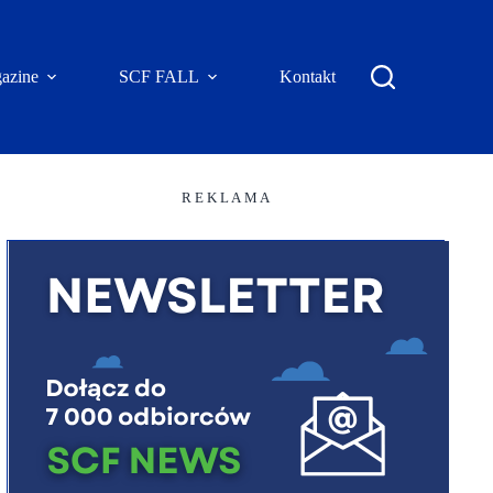
azine
SCF FALL
Kontakt
R E K L A M A