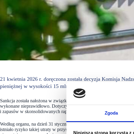
21 kwietnia 2026 r. doręczona została decyzja Komisja Nad
pieniężnej w wysokości 15 mln zł. Decyzja nie jest ostateczn
Sankcja została nałożona w związku z uznaniem przez organ, że obow
wykonane nieprawidłowo. Dotyczy to w szczególności sposobu ujęcia 
i zapasów w skonsolidowanych raportach rocznych za lata obrotowe 
Zgoda
Według organu, na dzień 31 stycznia 2022 r. nie doszło do utraty wart
istniało ryzyko takiej utraty w przyszłości. W związku z tym odpisy po
Niniejsza strona korzysta z