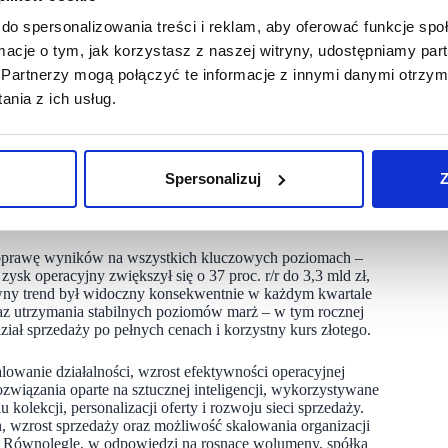
do spersonalizowania treści i reklam, aby oferować funkcje sp
dawczych poprzez publikację raportu bieżącego nr 22/2023
ormacje o tym, jak korzystasz z naszej witryny, udostępniamy p
Partnerzy mogą połączyć te informacje z innymi danymi otrzym
nia z ich usług.
est skorzystanie z przysługujących środków odwoławczych.
Spersonalizuj
Z
rost r/r w walutach stałych i 19 proc. w ujęciu
ne (19 proc. r/r) i offline (22 proc. r/r) dowodzi
a poprawę wyników na wszystkich kluczowych poziomach –
ysk operacyjny zwiększył się o 37 proc. r/r do 3,3 mld zł,
tywny trend był widoczny konsekwentnie w każdym kwartale
oraz utrzymania stabilnych poziomów marż – w tym rocznej
ział sprzedaży po pełnych cenach i korzystny kurs złotego.
lowanie działalności, wzrost efektywności operacyjnej
wiązania oparte na sztucznej inteligencji, wykorzystywane
kolekcji, personalizacji oferty i rozwoju sieci sprzedaży.
, wzrost sprzedaży oraz możliwość skalowania organizacji
. Równolegle, w odpowiedzi na rosnące wolumeny, spółka