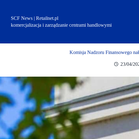
Przejdź
do
treści
SCF News | Retailnet.pl
komercjalizacja i zarządzanie centrami handlowymi
Komisja Nadzoru Finansowego nało
23/04/20