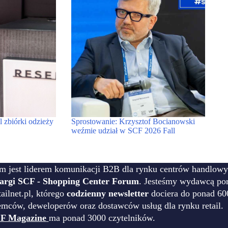
zbiórki odzieży
Sprostowanie: Krzysztof Bocianowski
weźmie udział w SCF 2026 Fall
m jest liderem komunikacji B2B dla rynku centrów handlowy
targi SCF - Shopping Center Forum
. Jesteśmy wydawcą por
ilnet.pl, którego
codzienny newsletter
dociera do ponad 60
emców, deweloperów oraz dostawców usług dla rynku retail.
F Magazine
ma ponad 3000 czytelników.