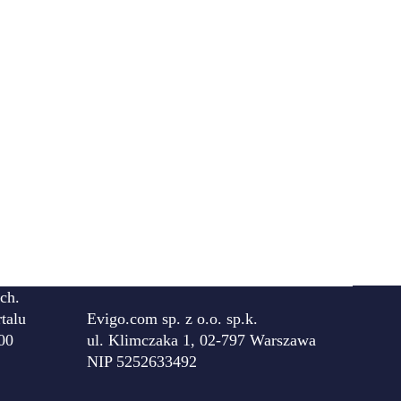
ch.
talu
Evigo.com sp. z o.o. sp.k.
00
ul. Klimczaka 1, 02-797 Warszawa
NIP 5252633492