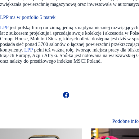
zwiększała powierzchnię magazynową oraz inwestowała w automatyzacj
LPP ma w portfolio 5 marek
LPP
jest polską firmą rodzinną, jedną z najdynamiczniej rozwijający
lat z sukcesem projektuje i sprzedaje swoje kolekcje i akcesoria w P
Cropp, House, Mohito i Sinsay, których oferta dostępna jest dziś w spr
posiada sieć ponad 3700 salonów o łącznej powierzchni przekraczając
kontynenty.
LPP
pełni też ważną rolę, tworząc miejsca pracy dla blisk
krajach Europy, Azji i Afryki. Spółka jest notowana na warszawski
oraz należy do prestiżowego indeksu MSCI Poland.
Podobne info