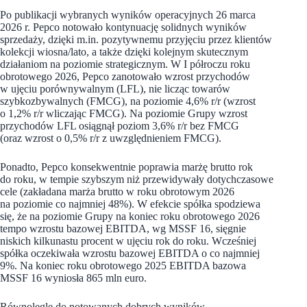
Po publikacji wybranych wyników operacyjnych 26 marca
2026 r. Pepco notowało kontynuację solidnych wyników
sprzedaży, dzięki m.in. pozytywnemu przyjęciu przez klientów
kolekcji wiosna/lato, a także dzięki kolejnym skutecznym
działaniom na poziomie strategicznym. W I półroczu roku
obrotowego 2026, Pepco zanotowało wzrost przychodów
w ujęciu porównywalnym (LFL), nie licząc towarów
szybkozbywalnych (FMCG), na poziomie 4,6% r/r (wzrost
o 1,2% r/r wliczając FMCG). Na poziomie Grupy wzrost
przychodów LFL osiągnął poziom 3,6% r/r bez FMCG
(oraz wzrost o 0,5% r/r z uwzględnieniem FMCG).
Ponadto, Pepco konsekwentnie poprawia marżę brutto rok
do roku, w tempie szybszym niż przewidywały dotychczasowe
cele (zakładana marża brutto w roku obrotowym 2026
na poziomie co najmniej 48%). W efekcie spółka spodziewa
się, że na poziomie Grupy na koniec roku obrotowego 2026
tempo wzrostu bazowej EBITDA, wg MSSF 16, sięgnie
niskich kilkunastu procent w ujęciu rok do roku. Wcześniej
spółka oczekiwała wzrostu bazowej EBITDA o co najmniej
9%. Na koniec roku obrotowego 2025 EBITDA bazowa
MSSF 16 wyniosła 865 mln euro.
Równolegle do notowanych dobrych wyników