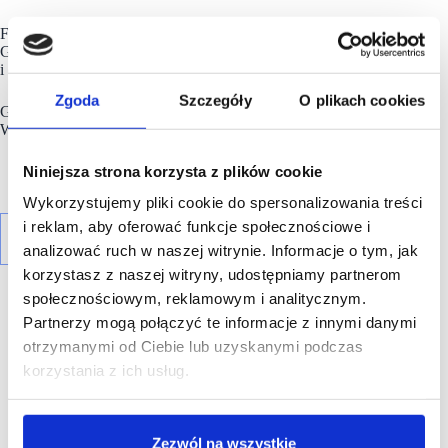
Firma powstała 22 lata temu w Polsce, a obecnie jest częścią
Grupy Pepco. Pepco zatrudnia obecnie ponad 32 000 osób
i obsługuje 36 milionów klientów miesięcznie.
Zgoda
Szczegóły
O plikach cookies
Grupa
Pepco
jest notowana na Giełdzie Papierów
Wartościowych w Warszawie.
Niniejsza strona korzysta z plików cookie
Wykorzystujemy pliki cookie do spersonalizowania treści
i reklam, aby oferować funkcje społecznościowe i
analizować ruch w naszej witrynie. Informacje o tym, jak
korzystasz z naszej witryny, udostępniamy partnerom
społecznościowym, reklamowym i analitycznym.
Partnerzy mogą połączyć te informacje z innymi danymi
otrzymanymi od Ciebie lub uzyskanymi podczas
korzystania z ich usług.
R E K L A M A
Zezwól na wszystkie