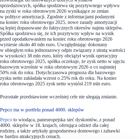
sprzedażowych, spółka spodziewa się pozytywnego wpływu
na zyski w roku obrotowym 2026 wynikające ze zmian
w polityce amortyzacji. Zgodnie z informacjami podanymi
na koniec roku obrotowego 2025, nowe zasady amortyzacji
są lepiej dopasowane do faktycznych okresów najmu sklepów.
Spółka spodziewa się, że ich pozytywny wpływ na wynik
przed opodatkowaniem na koniec roku obrotowego 2026
wyniesie około 40 mln euro. Uwzględniając dokonany
w ubiegłym roku jednorazowy odpis związany z utratą wartości
w wysokości 38 mln euro, który obciążył wynik operacyjny
roku obrotowego 2025, spółka oczekuje, że zysk netto w ujęciu
bazowym wzrośnie w roku obrotowym 2026 o co najmniej
50% rok do roku. Dotychczasowa prognoza dla bazowego
zysku netto zakładała wzrost o 25% rok do roku. Na koniec
roku obrotowego 2025 zysk netto wyniósł 219 mln euro.
Pozostałe przedstawione wcześniej cele nie ulegają zmianie.
Pepco ma w portfelu ponad 4000. sklepów
Pepco
to wiodąca, paneuropejska sieć dyskontów, z ponad
4000. sklepów w 18. krajach, oferująca odzież dla całej
rodziny, a także artykuły gospodarstwa domowego i zabawki
w bardzo atrakcyjnych cenach.