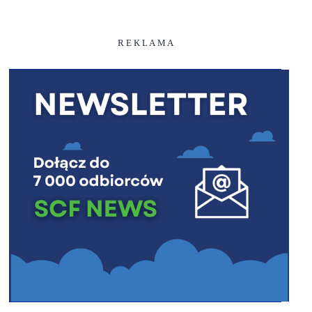
R E K L A M A