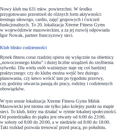
Nowy klub ma 631 mkw. powierzchni. W środku
przygotowano przestrzeń do różnych form aktywności:
treningu siłowego, cardio, zajęć grupowych i ćwiczeń
funkcjonalnych. To 20. lokalizacja Xtreme Fitness Gyms
w województwie mazowieckim, a za jej rozwój odpowiada
Igor Nowak, partner franczyzowy sieci.
Klub blisko codzienności
Rynek fitness coraz rzadziej opiera się wyłącznie na obietnicy
„nowoczesnego klubu” i dużej liczbie urządzeń do rzeźbienia
sylwetki. Dla wielu osób ważniejsze staje się coś bardziej
praktycznego: czy do klubu można wejść bez dużego
planowania, czy łatwo wrócić tam po tygodniu przerwy,
czy godziny otwarcia pasują do pracy, rodziny i codziennych
obowiązków.
W tym sensie lokalizacja Xtreme Fitness Gyms Mińsk
Mazowiecki jest istotna nie tylko jako kolejny punkt na mapie
sieci. To klub, który ma działać w rytmie lokalnej społeczności.
Od poniedziałku do piątku jest otwarty od 6:00 do 23:00,
w soboty od 8:00 do 20:00, a w niedziele od 8:00 do 18:00.
Taki rozkład pozwala trenować przed pracą, po południu,