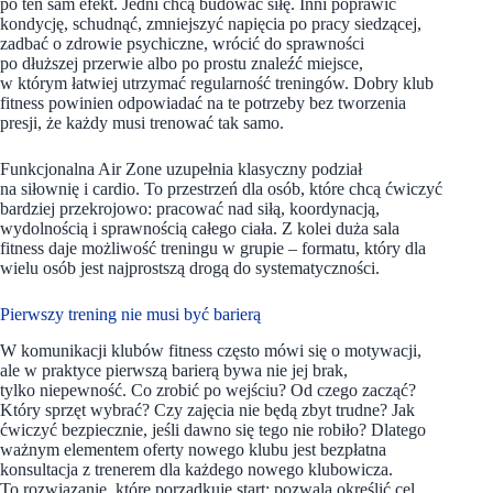
po ten sam efekt. Jedni chcą budować siłę. Inni poprawić
kondycję, schudnąć, zmniejszyć napięcia po pracy siedzącej,
zadbać o zdrowie psychiczne, wrócić do sprawności
po dłuższej przerwie albo po prostu znaleźć miejsce,
w którym łatwiej utrzymać regularność treningów. Dobry klub
fitness powinien odpowiadać na te potrzeby bez tworzenia
presji, że każdy musi trenować tak samo.
Funkcjonalna Air Zone uzupełnia klasyczny podział
na siłownię i cardio. To przestrzeń dla osób, które chcą ćwiczyć
bardziej przekrojowo: pracować nad siłą, koordynacją,
wydolnością i sprawnością całego ciała. Z kolei duża sala
fitness daje możliwość treningu w grupie – formatu, który dla
wielu osób jest najprostszą drogą do systematyczności.
Pierwszy trening nie musi być barierą
W komunikacji klubów fitness często mówi się o motywacji,
ale w praktyce pierwszą barierą bywa nie jej brak,
tylko niepewność. Co zrobić po wejściu? Od czego zacząć?
Który sprzęt wybrać? Czy zajęcia nie będą zbyt trudne? Jak
ćwiczyć bezpiecznie, jeśli dawno się tego nie robiło? Dlatego
ważnym elementem oferty nowego klubu jest bezpłatna
konsultacja z trenerem dla każdego nowego klubowicza.
To rozwiązanie, które porządkuje start: pozwala określić cel,