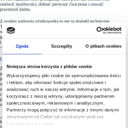
omówić możliwości, dobrać pierwsze ćwiczenia i oswoić
przestrzeń klubu.
Z punktu widzenia użytkownika to nie są dodatki techniczne.
To elementy, które obniżają próg wejścia. Łatwiej zacząć, kiedy
wiadomo, że można skorzystać z konsultacji, wejść na zajęcia
grupowe w ramach karnetu, trenować z kartą sportową
i wybrać taki tryb aktywności, który pasuje do aktualnego etapu
Zgoda
Szczegóły
O plikach cookies
– nie do wyobrażenia o idealnym klubowiczu.
Lokalny klub w sieciowym standardzie
Niniejsza strona korzysta z plików cookie
Za Xtreme Fitness Gyms Mińsk Mazowiecki stoi Igor Nowak,
partner franczyzowy sieci. W modelu franczyzowym sam szyld
Wykorzystujemy pliki cookie do spersonalizowania treści
jest tylko punktem wyjścia. Centrala zapewnia koncept,
i reklam, aby oferować funkcje społecznościowe i
standardy, know-how, proces otwarcia i wsparcie operacyjne,
ale o tym, jak klub zostanie przyjęty lokalnie, decyduje
analizować ruch w naszej witrynie. Informacje o tym, jak
codzienna praca zespołu: kontakt z klubowiczami, atmosfera,
korzystasz z naszej witryny, udostępniamy partnerom
jakość obsługi i konsekwencja w prowadzeniu miejsca po dniu
społecznościowym, reklamowym i analitycznym.
otwarcia.
Partnerzy mogą połączyć te informacje z innymi danymi
„Chcemy, żeby Xtreme Fitness Gyms Mińsk Mazowiecki był
otrzymanymi od Ciebie lub uzyskanymi podczas
klubem, do którego mieszkańcy będą wracać nie dlatego,
korzystania z ich usług.
że „wypada trenować”, ale dlatego, że dobrze czują się