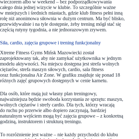
wieczorem albo w weekend – bez podporządkowywania
całego dnia jednej wizycie w klubie. To szczególnie ważne
w mniejszych i średnich miastach, gdzie klub fitness pełni inną
rolę niż anonimowa siłownia w dużym centrum. Ma być blisko,
przewidywalnie i na tyle dostępnie, żeby trening mógł stać się
częścią rutyny tygodnia, a nie jednorazowym zrywem.
Siła, cardio, zajęcia grupowe i trening funkcjonalny
Xtreme Fitness Gyms Mińsk Mazowiecki został
zaprojektowany tak, aby nie zamykać użytkownika w jednym
modelu aktywności. Na miejscu dostępna jest strefa wolnych
ciężarów, strefa maszyn siłowych, cardio, sala fitness
oraz funkcjonalna Air Zone. W grafiku znajduje się ponad 18
różnych zajęć grupowych dostępnych w cenie karnetu.
Dla osób, które mają już własny plan treningowy,
najważniejsza będzie swoboda korzystania ze sprzętu: maszyn,
wolnych ciężarów i strefy cardio. Dla tych, którzy wracają
do ruchu po przerwie albo dopiero zaczynają, bardziej
naturalnym wejściem mogą być zajęcia grupowe – z konkretną
godziną, instruktorem i strukturą treningu.
To rozróżnienie jest ważne – nie każdy przychodzi do klubu