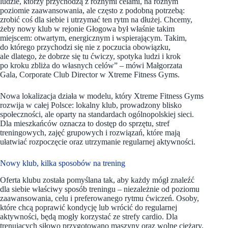
ludzie, którzy przychodzą z różnymi celami, na różnym
poziomie zaawansowania, ale często z podobną potrzebą:
zrobić coś dla siebie i utrzymać ten rytm na dłużej. Chcemy,
żeby nowy klub w rejonie Głogowa był właśnie takim
miejscem: otwartym, energicznym i wspierającym. Takim,
do którego przychodzi się nie z poczucia obowiązku,
ale dlatego, że dobrze się tu ćwiczy, spotyka ludzi i krok
po kroku zbliża do własnych celów” – mówi Małgorzata
Gala, Corporate Club Director w Xtreme Fitness Gyms.
Nowa lokalizacja działa w modelu, który Xtreme Fitness Gyms
rozwija w całej Polsce: lokalny klub, prowadzony blisko
społeczności, ale oparty na standardach ogólnopolskiej sieci.
Dla mieszkańców oznacza to dostęp do sprzętu, stref
treningowych, zajęć grupowych i rozwiązań, które mają
ułatwiać rozpoczęcie oraz utrzymanie regularnej aktywności.
Nowy klub, kilka sposobów na trening
Oferta klubu została pomyślana tak, aby każdy mógł znaleźć
dla siebie właściwy sposób treningu – niezależnie od poziomu
zaawansowania, celu i preferowanego rytmu ćwiczeń. Osoby,
które chcą poprawić kondycję lub wrócić do regularnej
aktywności, będą mogły korzystać ze strefy cardio. Dla
trenujących siłowo przygotowano maszyny oraz wolne ciężary,