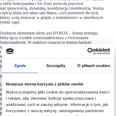
a strefa funkcjonalna i Air Zone pozwolą pracować
nad sprawnością, dynamiką, koordynacją i mobilnością. Ważną
częścią klubu jest także sala fitness, czyli przestrzeń dla tych,
którzy wolą trenować w grupie, z instruktorem i w określonym
rytmie zajęć.
Osobnym elementem oferty jest HYROX – format treningu,
który łączy wysiłek wytrzymałościowy z ćwiczeniami
funkcjonalnymi. W praktyce oznacza to trening bardziej
sportowy, nastawiony na kondycję, siłę, powtarzalność
i mierzalny postęp. W Głogowie jest to szczególnie istotny
wyróżnik nowego klubu Xtreme Fitness Gyms, ponieważ
żadna inna lokalna siłownia nie oferuje obecnie takiej
Zgoda
Szczegóły
O plikach cookies
propozycji.
Fitness bliżej codzienności
Niniejsza strona korzysta z plików cookie
Otwarcie
klubu
w rejonie Głogowa wpisuje się w sposób
rozwoju
Xtreme Fitness Gyms
– sieć stawia na lokalizacje,
Wykorzystujemy pliki cookie do spersonalizowania treści
które mają być wygodne dla mieszkańców i łatwe
i reklam, aby oferować funkcje społecznościowe i
do połączenia z codziennymi obowiązkami. W praktyce
oznacza to klub, do którego można przyjechać przed pracą,
analizować ruch w naszej witrynie. Informacje o tym, jak
po pracy, przy okazji zakupów albo wtedy, gdy w planie dnia
korzystasz z naszej witryny, udostępniamy partnerom
pojawia się wolna godzina.