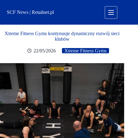
Przejdź
do
SCF News | Retailnet.pl
treści
Xtreme Fitness Gyms kontynuuje dynamiczny rozwój sieci
klubów
22/05/2026
Xtreme Fitness Gyms