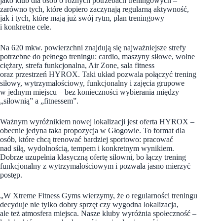
jako klub dla osób o różnych potrzebach treningowych –
zarówno tych, które dopiero zaczynają regularną aktywność,
jak i tych, które mają już swój rytm, plan treningowy
i konkretne cele.
Na 620 mkw. powierzchni znajdują się najważniejsze strefy
potrzebne do pełnego treningu: cardio, maszyny siłowe, wolne
ciężary, strefa funkcjonalna, Air Zone, sala fitness
oraz przestrzeń HYROX. Taki układ pozwala połączyć trening
siłowy, wytrzymałościowy, funkcjonalny i zajęcia grupowe
w jednym miejscu – bez konieczności wybierania między
„siłownią” a „fitnessem”.
Ważnym wyróżnikiem nowej lokalizacji jest oferta HYROX –
obecnie jedyna taka propozycja w Głogowie. To format dla
osób, które chcą trenować bardziej sportowo: pracować
nad siłą, wydolnością, tempem i konkretnym wynikiem.
Dobrze uzupełnia klasyczną ofertę siłowni, bo łączy trening
funkcjonalny z wytrzymałościowym i pozwala jasno mierzyć
postęp.
„W Xtreme Fitness Gyms wierzymy, że o regularności treningu
decyduje nie tylko dobry sprzęt czy wygodna lokalizacja,
ale też atmosfera miejsca. Nasze kluby wyróżnia społeczność –