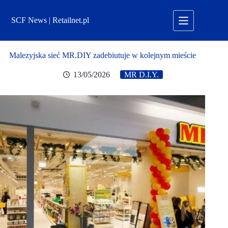
Przejdź
do
SCF News | Retailnet.pl
treści
Malezyjska sieć MR.DIY zadebiutuje w kolejnym mieście
13/05/2026
MR D.I.Y.