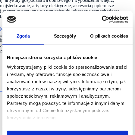
tj. artykuły gospodarstwa domowego i wyposażenia wnętrz,
majsterkowanie, artykuły elektryczne, akcesoria papiernicze
i sportowe oraz inne (w tym zabawki, akcesoria samochodowe,
biżuteria).
MR.DIY
pozostaje wierny obietnicy dostarczania klientom
„Zawsze Niskich Cen”. Firma nieustannie poszukuje
Zgoda
Szczegóły
O plikach cookies
innowacyjnych sposobów na wzbogacenie doświadczeń
zakupowych konsumentów, zapewniając, że każda osoba
znajdzie wartość i satysfakcję w tym, co oferuje marka.
Niniejsza strona korzysta z plików cookie
Wykorzystujemy pliki cookie do spersonalizowania treści
i reklam, aby oferować funkcje społecznościowe i
analizować ruch w naszej witrynie. Informacje o tym, jak
korzystasz z naszej witryny, udostępniamy partnerom
społecznościowym, reklamowym i analitycznym.
Partnerzy mogą połączyć te informacje z innymi danymi
otrzymanymi od Ciebie lub uzyskanymi podczas
korzystania z ich usług.
R E K L A M A