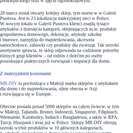
podkarpackiego oraz w ujęciu ogólnokrajowym.
28 marca został otwarty kolejny sklep, tym razem w w Galerii
Piastova. Jest to 23 lokalizacja malezyjskiej sieci w Polsce.
W nowym lokalu w Galerii Piastova klienci znajdą tysiące
artykułów z dziesięciu kategorii, obejmujących m.in. produkty
gospodarstwa domowego, dekoracje, artykuły szkolne
i biurowe, narzędzia do majsterkowania, akcesoria
samochodowe, zabawki czy produkty dla zwierząt. Tak szeroki
asortyment sprawia, że sklep odpowiada na codzienne potrzeby
różnych grup klientów – od rodzin z dziećmi po osoby
poszukujące praktycznych rozwiązań i inspiracji dla domu.
Z malezyjskimi korzeniami
MR.DIY
to pochodząca z Malezji marka sklepów z artykułami
dla domu i do majsterkowania, silnie obecna w Azji
i rozwijająca się w Europie.
Obecnie posiada ponad 5000 sklepów na całym świecie, w tym
w Malezji, Tajlandii, Brunei, Indonezji, Singapurze, Filipinach,
Wietnamie, Kambodży, Indiach i Bangladeszu, a także w RPA,
Turcji, Hiszpanii i teraz już w Polsce. Sklepy MR.DIY oferują
szeroki wybór produktów w 10 głównych kategoriach,