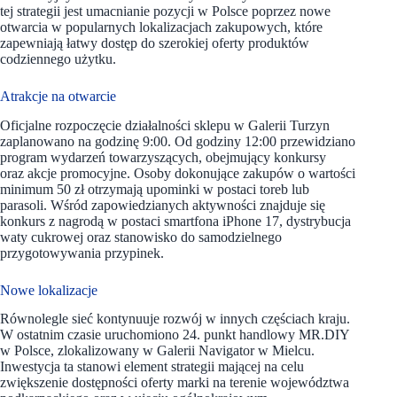
tej strategii jest umacnianie pozycji w Polsce poprzez nowe
otwarcia w popularnych lokalizacjach zakupowych, które
zapewniają łatwy dostęp do szerokiej oferty produktów
codziennego użytku.
Atrakcje na otwarcie
Oficjalne rozpoczęcie działalności sklepu w Galerii Turzyn
zaplanowano na godzinę 9:00. Od godziny 12:00 przewidziano
program wydarzeń towarzyszących, obejmujący konkursy
oraz akcje promocyjne. Osoby dokonujące zakupów o wartości
minimum 50 zł otrzymają upominki w postaci toreb lub
parasoli. Wśród zapowiedzianych aktywności znajduje się
konkurs z nagrodą w postaci smartfona iPhone 17, dystrybucja
waty cukrowej oraz stanowisko do samodzielnego
przygotowywania przypinek.
Nowe lokalizacje
Równolegle sieć kontynuuje rozwój w innych częściach kraju.
W ostatnim czasie uruchomiono 24. punkt handlowy MR.DIY
w Polsce, zlokalizowany w Galerii Navigator w Mielcu.
Inwestycja ta stanowi element strategii mającej na celu
zwiększenie dostępności oferty marki na terenie województwa