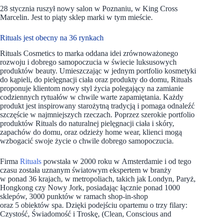
28 stycznia ruszył nowy salon w Poznaniu, w King Cross
Marcelin. Jest to piąty sklep marki w tym mieście.
Rituals jest obecny na 36 rynkach
Rituals Cosmetics to marka oddana idei zrównoważonego
rozwoju i dobrego samopoczucia w świecie luksusowych
produktów beauty. Umieszczając w jednym portfolio kosmetyki
do kąpieli, do pielęgnacji ciała oraz produkty do domu, Rituals
proponuje klientom nowy styl życia polegający na zamianie
codziennych rytuałów w chwile warte zapamiętania. Każdy
produkt jest inspirowany starożytną tradycją i pomaga odnaleźć
szczęście w najmniejszych rzeczach. Poprzez szerokie portfolio
produktów Rituals do naturalnej pielęgnacji ciała i skóry,
zapachów do domu, oraz odzieży home wear, klienci mogą
wzbogacić swoje życie o chwile dobrego samopoczucia.
Firma
Rituals
powstała w 2000 roku w Amsterdamie i od tego
czasu została uznanym światowym ekspertem w branży
w ponad 36 krajach, w metropoliach, takich jak Londyn, Paryż,
Hongkong czy Nowy Jork, posiadając łącznie ponad 1000
sklepów, 3000 punktów w ramach shop-in-shop
oraz 5 obiektów spa. Dzięki podejściu opartemu o trzy filary:
Czystość, Świadomość i Troskę, (Clean, Conscious and