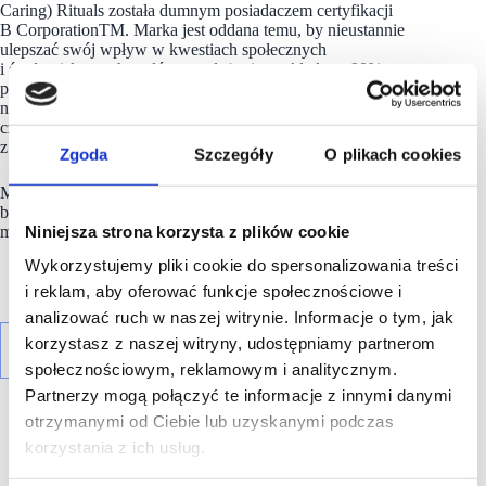
Caring) Rituals została dumnym posiadaczem certyfikacji
B CorporationTM. Marka jest oddana temu, by nieustannie
ulepszać swój wpływ w kwestiach społecznych
i środowiskowych – główne założenia to składy w 90%
pochodzenia naturalnego oraz opakowania, które będą się
nadawały do ponownego napełnienia i/lub recyklingu,
czy wykonane z materiałów z recyklingu. Ponadto, Rituals
z zapałem wspiera 3 fundacje.
Zgoda
Szczegóły
O plikach cookies
Marka
Rituals
chce być prekursorem wśród luksusowych
brandów, który udowodni, że piękno i dobre samopoczucie
Niniejsza strona korzysta z plików cookie
mogą iść w parze ze zrównoważonym rozwojem.
Wykorzystujemy pliki cookie do spersonalizowania treści
i reklam, aby oferować funkcje społecznościowe i
analizować ruch w naszej witrynie. Informacje o tym, jak
korzystasz z naszej witryny, udostępniamy partnerom
społecznościowym, reklamowym i analitycznym.
Partnerzy mogą połączyć te informacje z innymi danymi
otrzymanymi od Ciebie lub uzyskanymi podczas
korzystania z ich usług.