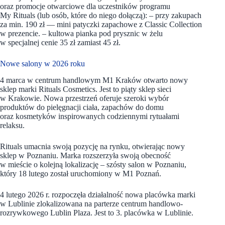
oraz promocje otwarciowe dla uczestników programu
My Rituals (lub osób, które do niego dołączą): – przy zakupach
za min. 190 zł — mini patyczki zapachowe z Classic Collection
w prezencie. – kultowa pianka pod prysznic w żelu
w specjalnej cenie 35 zł zamiast 45 zł.
Nowe salony w 2026 roku
4 marca w centrum handlowym M1 Kraków otwarto nowy
sklep marki Rituals Cosmetics. Jest to piąty sklep sieci
w Krakowie. Nowa przestrzeń oferuje szeroki wybór
produktów do pielęgnacji ciała, zapachów do domu
oraz kosmetyków inspirowanych codziennymi rytuałami
relaksu.
Rituals umacnia swoją pozycję na rynku, otwierając nowy
sklep w Poznaniu. Marka rozszerzyła swoją obecność
w mieście o kolejną lokalizację – szósty salon w Poznaniu,
który 18 lutego został uruchomiony w M1 Poznań.
4 lutego 2026 r. rozpoczęła działalność nowa placówka marki
w Lublinie zlokalizowana na parterze centrum handlowo-
rozrywkowego Lublin Plaza. Jest to 3. placówka w Lublinie.