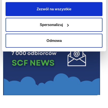
R E K L A M A
Zezwól na wszystkie
Spersonalizuj
Odmowa