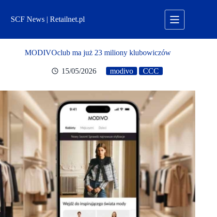
Przejdź
do
SCF News | Retailnet.pl
treści
MODIVOclub ma już 23 miliony klubowiczów
15/05/2026
modivo
CCC