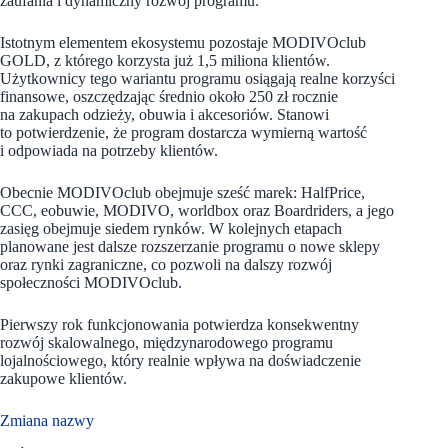
zaufania i dynamiczny rozwój programu.
Istotnym elementem ekosystemu pozostaje MODIVOclub
GOLD, z którego korzysta już 1,5 miliona klientów.
Użytkownicy tego wariantu programu osiągają realne korzyści
finansowe, oszczędzając średnio około 250 zł rocznie
na zakupach odzieży, obuwia i akcesoriów. Stanowi
to potwierdzenie, że program dostarcza wymierną wartość
i odpowiada na potrzeby klientów.
Obecnie MODIVOclub obejmuje sześć marek: HalfPrice,
CCC, eobuwie, MODIVO, worldbox oraz Boardriders, a jego
zasięg obejmuje siedem rynków. W kolejnych etapach
planowane jest dalsze rozszerzanie programu o nowe sklepy
oraz rynki zagraniczne, co pozwoli na dalszy rozwój
społeczności MODIVOclub.
Pierwszy rok funkcjonowania potwierdza konsekwentny
rozwój skalowalnego, międzynarodowego programu
lojalnościowego, który realnie wpływa na doświadczenie
zakupowe klientów.
Zmiana nazwy