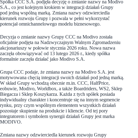
Spółka CCC S.A. podjęła decyzję o zmianie nazwy na Modivo
S.A., co jest kolejnym krokiem w integracji działań Grupy
pod jedną wspólną marką. Zmiana nazwy odzwierciedla
kierunek rozwoju Grupy i pozwala w pełni wykorzystać
potencjał omnichannelowego modelu biznesowego.
Decyzja o zmianie nazwy Grupy CCC na Modivo została
oficjalnie podjęta na Nadzwyczajnym Walnym Zgromadzeniu
akcjonariuszy w połowie stycznia 2026 roku. Nowa nazwa
zaczęła obowiązywać od 13 lutego 2026 r., kiedy spółka
formalnie zaczęła działać jako Modivo S.A.
Grupa CCC podaje, że zmiana nazwy na Modivo S.A. jest
motywowana chęcią integracji swoich działań pod jedną marką.
W skład Grupy wchodzą obecnie m.in. CCC, HalfPrice,
eobuwie, Modivo, Worldbox, a także Boardriders, WS2, Sklep
Biegacza i Sklep Koszykarza. Każda z tych spółek posiada
indywidualny charakter i koncentruje się na innym segmencie
rynku, przy czym wspólnym elementem wszystkich działań
pozostaje skupienie na produkcie i kliencie. Od tej pory
integratorem i symbolem synergii działań Grupy jest marka
MODIVO.
Zmiana nazwy odzwierciedla kierunek rozwoju Grupy