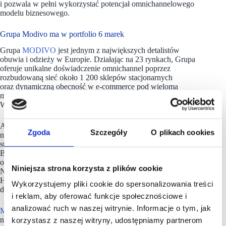
i pozwala w pełni wykorzystać potencjał omnichannelowego
modelu biznesowego.
Grupa Modivo ma w portfolio 6 marek
Grupa
MODIVO
jest jednym z największych detalistów
obuwia i odzieży w Europie. Działając na 23 rynkach, Grupa
oferuje unikalne doświadczenie omnichannel poprzez
rozbudowaną sieć około 1 200 sklepów stacjonarnych
oraz dynamiczną obecność w e‑commerce pod wieloma
markami, w tym CCC, HalfPrice, eobuwie, MODIVO,
Worldbox i Boardriders.
Autorski koncept Grupy „house of brands” koncentruje się
Zgoda
Szczegóły
O plikach cookies
na budowaniu portfela produktów wokół kilku silnych,
strategicznych marek własnych, takich jak Lasocki, Gino Rossi,
Badura, Jenny Fairy, Sprandi i DeeZee. Ponadto Grupa oferuje
obuwie i akcesoria renomowanych marek partnerskich, w tym
Niniejsza strona korzysta z plików cookie
Nine West New York, Beverly Hills Polo Club, Mexx, Shaq,
Hunter, adidas, Reebok, Puma, Champion, Vans i Kappa,
Wykorzystujemy pliki cookie do spersonalizowania treści
dostępne w poszczególnych kanałach dystrybucji.
i reklam, aby oferować funkcje społecznościowe i
analizować ruch w naszej witrynie. Informacje o tym, jak
MODIVO S.A.
wchodzi w skład indeksu WIG20 i jest
notowana na Giełdzie Papierów Wartościowych w Warszawie
korzystasz z naszej witryny, udostępniamy partnerom