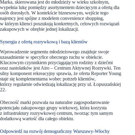
Marka, skierowana jest do młodzieży w wieku szkolnym,
wypełnia lukę pomiędzy asortymentem dziecięcym a ofertą dla
osób dorosłych. W kontekście biznesowym, wejście tego
najemcy jest spójne z modelem convenience shopping,
w którym klienci poszukują konkretnych, celowych rozwiązań
zakupowych w obrębie jednej lokalizacji.
Synergia z ofertą rozrywkową i bazą klientów
Wprowadzenie segmentu młodzieżowego znajduje swoje
uzasadnienie w specyfice obecnego ruchu w obiekcie.
Kluczowym czynnikiem przyciągającym rodziny z dziećmi
oraz nastolatków jest Airo – Centrum Aktywnej Rozrywki. Ten
silny komponent rekreacyjny sprawia, że oferta Reporter Young
staje się komplementarna wobec potrzeb klientów,
którzy regularnie odwiedzają lokalizację przy ul. Łopuszańskiej
22.
Obecność marki pozwala na naturalne zagospodarowanie
potencjału zakupowego grupy wiekowej, która korzysta
z infrastruktury rozrywkowej centrum, tworząc tym samym
dodatkową wartość dla całego obiektu.
Odpowiedź na rozwój demograficzny Warszawy-Włochy