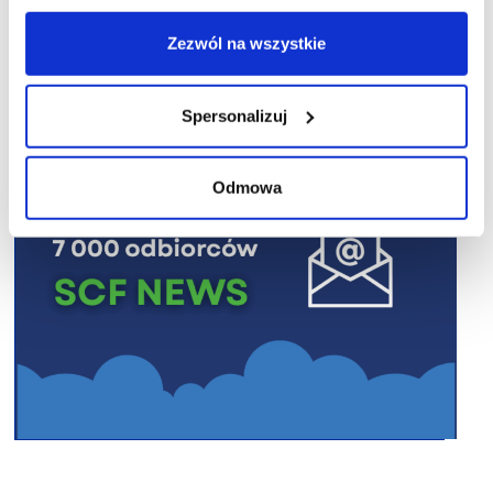
R E K L A M A
Zezwól na wszystkie
Spersonalizuj
Odmowa