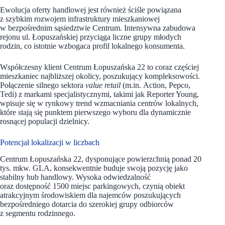
Ewolucja oferty handlowej jest również ściśle powiązana
z szybkim rozwojem infrastruktury mieszkaniowej
w bezpośrednim sąsiedztwie Centrum. Intensywna zabudowa
rejonu ul. Łopuszańskiej przyciąga liczne grupy młodych
rodzin, co istotnie wzbogaca profil lokalnego konsumenta.
Współczesny klient Centrum Łopuszańska 22 to coraz częściej
mieszkaniec najbliższej okolicy, poszukujący kompleksowości.
Połączenie silnego sektora
value retail
(m.in. Action, Pepco,
Tedi) z markami specjalistycznymi, takimi jak Reporter Young,
wpisuje się w rynkowy trend wzmacniania centrów lokalnych,
które stają się punktem pierwszego wyboru dla dynamicznie
rosnącej populacji dzielnicy.
Potencjał lokalizacji w liczbach
Centrum Łopuszańska 22, dysponujące powierzchnią ponad 20
tys. mkw. GLA, konsekwentnie buduje swoją pozycję jako
stabilny hub handlowy. Wysoka odwiedzalność
oraz dostępność 1500 miejsc parkingowych, czynią obiekt
atrakcyjnym środowiskiem dla najemców poszukujących
bezpośredniego dotarcia do szerokiej grupy odbiorców
z segmentu rodzinnego.