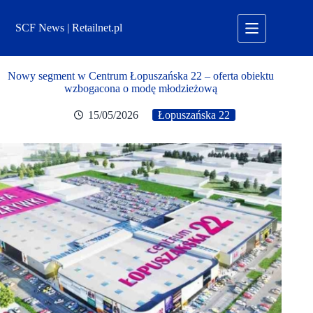
Przejdź
do
SCF News | Retailnet.pl
treści
Nowy segment w Centrum Łopuszańska 22 – oferta obiektu
wzbogacona o modę młodzieżową
15/05/2026
Łopuszańska 22